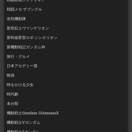
戦闘メカ ザブングル
攻殻機動隊
新世紀エヴァンゲリオン
新幹線変形ロボ シンカリオン
新機動戦記ガンダムW
旅行・グルメ
日本アカデミー賞
映画
時をかける少女
時代劇
未分類
機動戦士Gundam GQuuuuuuX
機動戦士Vガンダム
機動戦士Zガンダム