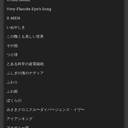
Vivy-Fluorite Eye’s Song
X-MEN
いぬやしき
この醜くも美しい世界
その他
つり球
とある科学の超電磁砲
ふしぎの海のナディア
ふわり
ふわ姫
ぼくらの
みさきクロニクル〜ダイバージェンス・イヴ〜
アイアンキング
アカデミー賞