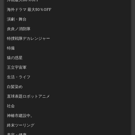
海外ドラマ 最大50％OFF
演劇・舞台
炎炎ノ消防隊
特捜戦隊デカレンジャー
特撮
猿の惑星
王立宇宙軍
生活・ライフ
白髪染め
直球表題ロボットアニメ
社会
神椿市建設中。
終末ツーリング
美容・健康