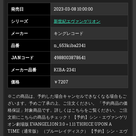
EVANGELION:3.0
＋
発売日
2023-03-08 10:00:00
1.11
THRICE
UPON
シリーズ
新世紀エヴァンゲリオン
A
TIME（通
常
版）
メーカー
キングレコード
品番
n_653kiba2341
JANコード
4988003878641
メーカー品番
KIBA-2341
価格
￥7207
※この商品は、予約した場合キャンセルできなくなる場合もご
ざいます。予めご了承の上、ご注文ください。 「予約商品の価
格保証」対象商品です。詳しくはこちらをご覧ください。 ご注
文前にこちらの商品もチェック！ 【予約】シン・エヴァンゲリ
オン劇場版 EVANGELION:3.0＋1.11 THRICE UPON A
TIME（通常版） （ブルーレイディスク） 【予約】シン・エヴ