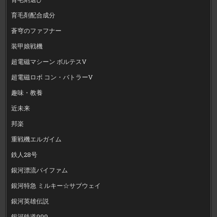
育毛剤配合成分
蒼穹のファフナー
装甲娘戦機
超電磁マシーン ボルテスV
超電磁ロボ コン・バトラーV
趣味・教養
近未来
邦楽
重戦機エルガイム
鉄人28号
銀河漂流バイファム
銀河特急 ミルキー☆サブウェイ
銀河英雄伝説
銀河鉄道999