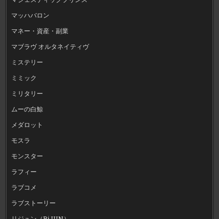
マッハバロン
マネー・資産・副業
マブラヴ オルタネイティヴ
ミステリー
ミミック
ミリタリー
ムーの白鯨
メダロット
モスラ
モンスター
ラフィー
ラブコメ
ラブストーリー
リジュン（RiJUN）