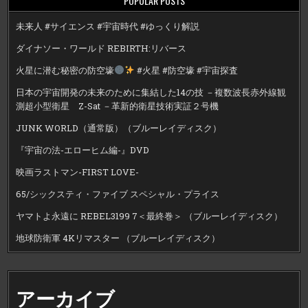
POPULAR POSTS
未来人 #サイエンス #宇宙時代 #ゆっくり解説
ダイナソー・ワールド REBIRTH:リバース
火星に潜む秘密の防空壕
#火星 #防空壕 #宇宙探査
日本の宇宙開発の未来のために集結した14の技 －複数波長赤外線観
測超小型衛星 Z-Sat －革新的衛星技術実証２号機
JUNK WORLD（通常版）（ブルーレイディスク）
『宇宙の法-エローヒム編-』DVD
映画ラストマン-FIRST LOVE-
65/シックスティ・ファイブ スペシャル・プライス
ヤマトよ永遠に REBEL3199 7＜最終巻＞ （ブルーレイディスク）
地球防衛軍 4Kリマスター （ブルーレイディスク）
アーカイブ