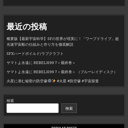
最近の投稿
概要版【最新宇宙科学】SFの世界が現実に！「ワープドライブ」超
光速宇宙船の仕組みと作り方を徹底解説
SFXハードボイルド/ラブクラフト
ヤマトよ永遠に REBEL3199 7＜最終巻＞
ヤマトよ永遠に REBEL3199 7＜最終巻＞ （ブルーレイディスク）
火星に潜む秘密の防空壕
#火星 #防空壕 #宇宙探査
検索
検索