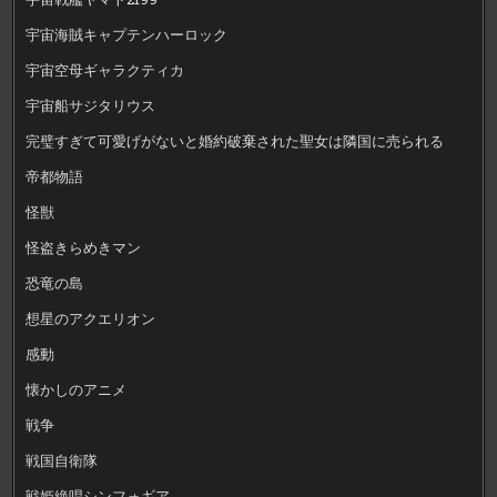
宇宙海賊キャプテンハーロック
宇宙空母ギャラクティカ
宇宙船サジタリウス
完璧すぎて可愛げがないと婚約破棄された聖女は隣国に売られる
帝都物語
怪獣
怪盗きらめきマン
恐竜の島
想星のアクエリオン
感動
懐かしのアニメ
戦争
戦国自衛隊
戦姫絶唱シンフォギア