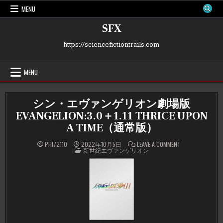
Skip
MENU
to
content
SFX
https://sciencefictiontrails.com
MENU
シン・エヴァンゲリオン劇場版
EVANGELION:3.0＋1.11 THRICE UPON
A TIME（通常版）
ON
PHI72110
2022年10月5日
LEAVE A COMMENT
POSTED
シ
新世紀エヴァンゲリオン
IN
ン・
エ
ヴ
ァ
ン
ゲ
リ
オ
ン
劇
場
版