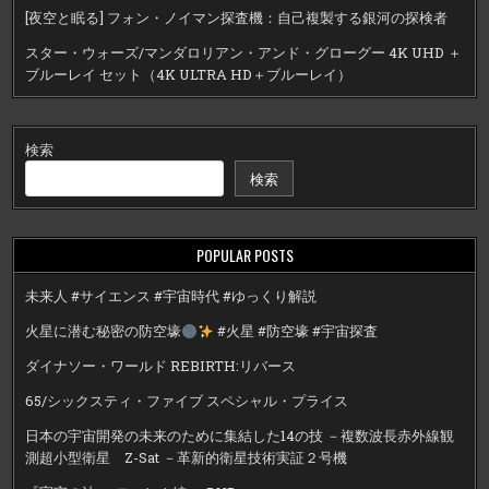
[夜空と眠る] フォン・ノイマン探査機：自己複製する銀河の探検者
スター・ウォーズ/マンダロリアン・アンド・グローグー 4K UHD ＋
ブルーレイ セット（4K ULTRA HD＋ブルーレイ）
検索
検索
POPULAR POSTS
未来人 #サイエンス #宇宙時代 #ゆっくり解説
火星に潜む秘密の防空壕
#火星 #防空壕 #宇宙探査
ダイナソー・ワールド REBIRTH:リバース
65/シックスティ・ファイブ スペシャル・プライス
日本の宇宙開発の未来のために集結した14の技 －複数波長赤外線観
測超小型衛星 Z-Sat －革新的衛星技術実証２号機