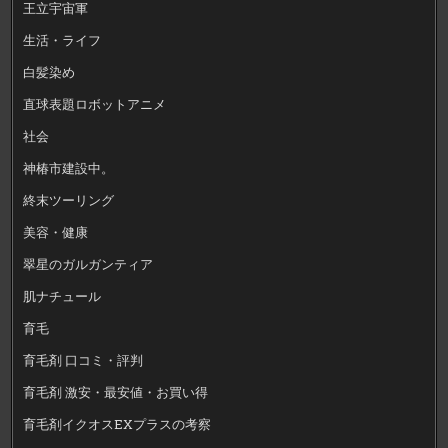
王立宇宙軍
生活・ライフ
白髪染め
直球表題ロボットアニメ
社会
神椿市建設中。
終末ツーリング
美容・健康
翠星のガルガンティア
肌ナチュール
育毛
育毛剤 口コミ・評判
育毛剤 激安・最安値・お買い得
育毛剤イクオスEXプラスの考察