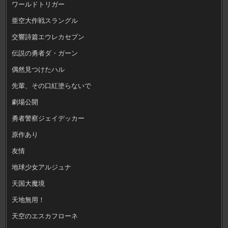
ワールドトリガー
亜空大作戦スラングル
交響詩篇エウレカセブン
伝説の勇者ダ・ガーン
偶然見つけたハル
先輩、その口紅塗らないで
劇場公開
勇者警察ジェイデッカー
原作あり
友情
地球少女アルジュナ
天国大魔境
天地無用！
天空のエスカフローネ