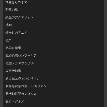
怪盗きらめきマン
恐竜の島
想星のアクエリオン
感動
懐かしのアニメ
戦争
戦国自衛隊
戦姫絶唱シンフォギア
戦闘メカ ザブングル
攻殻機動隊
新世紀エヴァンゲリオン
新幹線変形ロボ シンカリオン
新機動戦記ガンダムW
旅行・グルメ