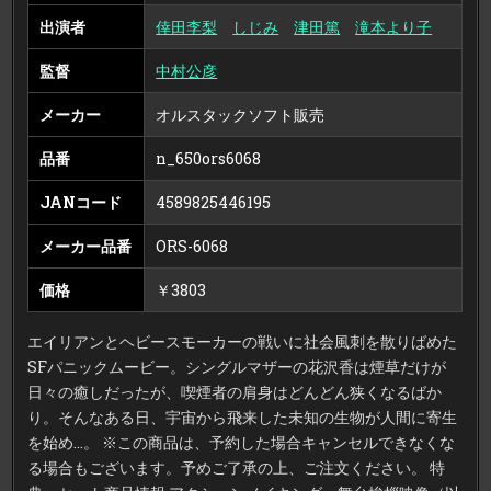
出演者
倖田李梨
しじみ
津田篤
滝本より子
監督
中村公彦
メーカー
オルスタックソフト販売
品番
n_650ors6068
JANコード
4589825446195
メーカー品番
ORS-6068
価格
￥3803
エイリアンとヘビースモーカーの戦いに社会風刺を散りばめた
SFパニックムービー。シングルマザーの花沢香は煙草だけが
日々の癒しだったが、喫煙者の肩身はどんどん狭くなるばか
り。そんなある日、宇宙から飛来した未知の生物が人間に寄生
を始め…。 ※この商品は、予約した場合キャンセルできなくな
る場合もございます。予めご了承の上、ご注文ください。 特