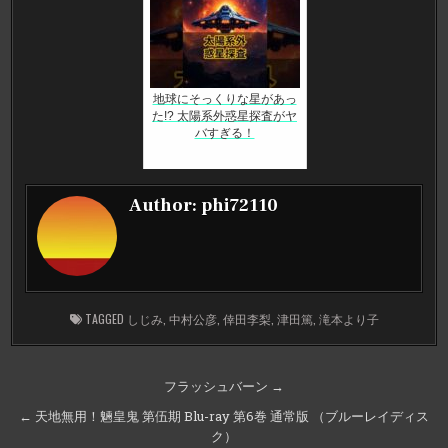
地球にそっくりな星があっ
た!? 太陽系外惑星探査がヤ
バすぎる！
Author:
phi72110
TAGGED
しじみ
,
中村公彦
,
倖田李梨
,
津田篤
,
滝本より子
投
フラッシュバーン →
稿
← 天地無用！魎皇鬼 第伍期 Blu-ray 第6巻 通常版 （ブルーレイディス
ナ
ク）