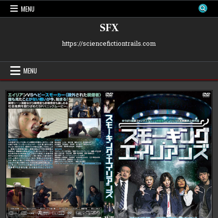
Skip
MENU
to
content
SFX
https://sciencefictiontrails.com
MENU