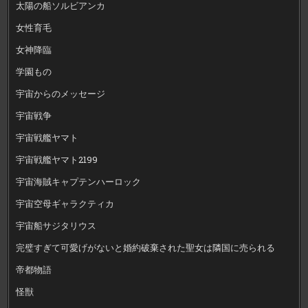
太陽の船ソルビアンカ
女性育毛
女神降臨
学園もの
宇宙からのメッセージ
宇宙戦争
宇宙戦艦ヤマト
宇宙戦艦ヤマト2199
宇宙海賊キャプテンハーロック
宇宙空母ギャラクティカ
宇宙船サジタリウス
完璧すぎて可愛げがないと婚約破棄された聖女は隣国に売られる
帝都物語
怪獣