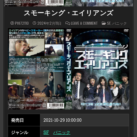
スモーキング・エイリアンズ
ON
POSTED
PHI72110
2024年2月11日
LEAVE A COMMENT
SF
,
パニック
ス
IN
モ
ー
キ
ン
グ・
エ
イ
リ
ア
ン
ズ
発売日
2021-10-29 10:00:00
ジャンル
SF
パニック