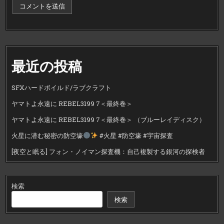
最近の投稿
SFXハードボイルド/ラブクラフト
ヤマトよ永遠に REBEL3199 7＜最終巻＞
ヤマトよ永遠に REBEL3199 7＜最終巻＞ （ブルーレイディスク）
火星に潜む秘密の防空壕
#火星 #防空壕 #宇宙探査
[夜空と眠る] フォン・ノイマン探査機：自己複製する銀河の探検者
検索
検索