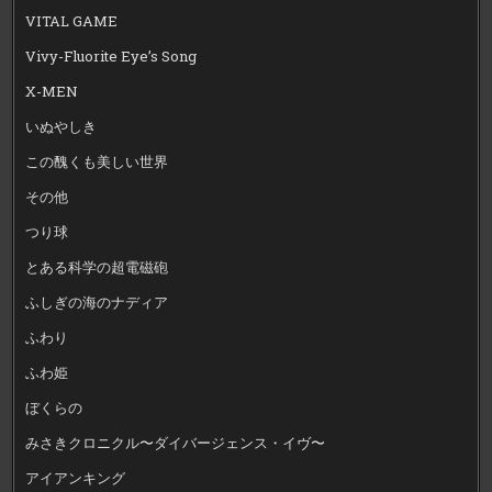
VITAL GAME
Vivy-Fluorite Eye’s Song
X-MEN
いぬやしき
この醜くも美しい世界
その他
つり球
とある科学の超電磁砲
ふしぎの海のナディア
ふわり
ふわ姫
ぼくらの
みさきクロニクル〜ダイバージェンス・イヴ〜
アイアンキング