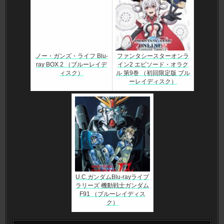
ノー・ガンズ・ライフ Blu-
ファンタシースターオンラ
ray BOX 2 （ブルーレイデ
イン2 エピソード・オラク
ィスク）
ル 第9巻 （初回限定版 ブル
ーレイディスク）
U.C.ガンダムBlu-rayライブ
ラリーズ 機動戦士ガンダム
F91 （ブルーレイディス
ク）