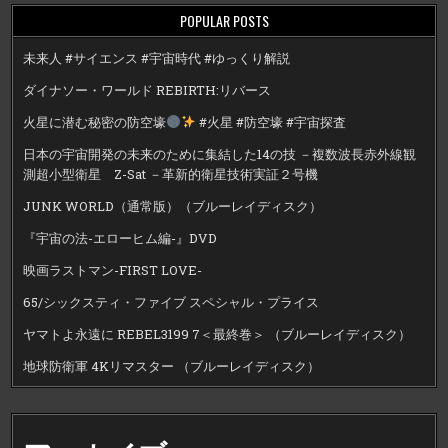
POPULAR POSTS
未来人 #サイエンス #宇宙時代 #ゆっくり解説
ダイナソー・ワールド REBIRTH:リバース
火星に潜む秘密の防空壕
#火星 #防空壕 #宇宙探査
日本の宇宙開発の未来のために集結した14の技 －複数波長赤外線観
測超小型衛星 Z-Sat －革新的衛星技術実証２号機
JUNK WORLD（通常版）（ブルーレイディスク）
『宇宙の法-エローヒム編-』DVD
映画ラストマン-FIRST LOVE-
65/シックスティ・ファイブ スペシャル・プライス
ヤマトよ永遠に REBEL3199 7＜最終巻＞ （ブルーレイディスク）
地球防衛軍 4Kリマスター （ブルーレイディスク）