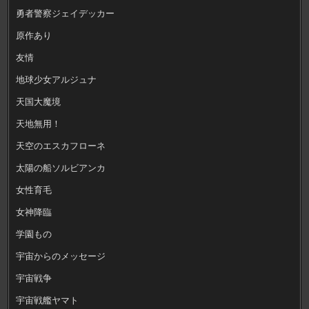
勇者警察ジェイデッカー
原作あり
友情
地球少女アルジュナ
天国大魔境
天地無用！
天空のエスカフローネ
太陽の船ソルビアンカ
女性育毛
女神降臨
学園もの
宇宙からのメッセージ
宇宙戦争
宇宙戦艦ヤマト