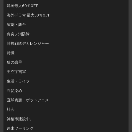
洋画最大60％OFF
海外ドラマ 最大50％OFF
演劇・舞台
炎炎ノ消防隊
特捜戦隊デカレンジャー
特撮
猿の惑星
王立宇宙軍
生活・ライフ
白髪染め
直球表題ロボットアニメ
社会
神椿市建設中。
終末ツーリング