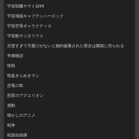
宇宙戦艦ヤマト2199
宇宙海賊キャプテンハーロック
宇宙空母ギャラクティカ
宇宙船サジタリウス
完璧すぎて可愛げがないと婚約破棄された聖女は隣国に売られる
帝都物語
怪獣
怪盗きらめきマン
恐竜の島
想星のアクエリオン
感動
懐かしのアニメ
戦争
戦国自衛隊