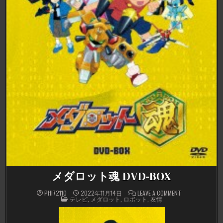
メダロット魂 DVD-BOX
ON
PHI72110
2022年11月14日
LEAVE A COMMENT
POSTED
メ
テレビ
,
メダロット
,
ロボット
,
友情
IN
ダ
ロ
ッ
ト