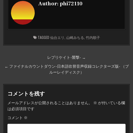
Author:
phi72110
TAGGED
仙台エリ
,
山崎みちる
,
竹内順子
投
レプリケイト-襲撃- →
稿
← ファイナルカウントダウン-日本語吹替音声収録コレクターズ版- （ブ
ナ
ルーレイディスク）
ビ
ゲ
コメントを残す
ー
メールアドレスが公開されることはありません。
※
が付いている欄
シ
は必須項目です
ョ
コメント
※
ン