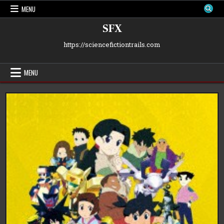
Skip
MENU
to
content
SFX
https://sciencefictiontrails.com
MENU