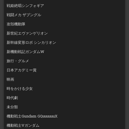
戦姫絶唱シンフォギア
戦闘メカ ザブングル
攻殻機動隊
新世紀エヴァンゲリオン
新幹線変形ロボ シンカリオン
新機動戦記ガンダムW
旅行・グルメ
日本アカデミー賞
映画
時をかける少女
時代劇
未分類
機動戦士Gundam GQuuuuuuX
機動戦士Vガンダム