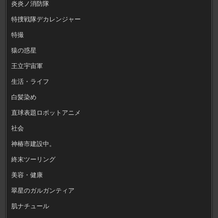
炎炎ノ消防隊
特捜戦隊デカレンジャー
特撮
猿の惑星
王立宇宙軍
生活・ライフ
白髪染め
直球表題ロボットアニメ
社会
神椿市建設中。
終末ツーリング
美容・健康
翠星のガルガンティア
肌ナチュール