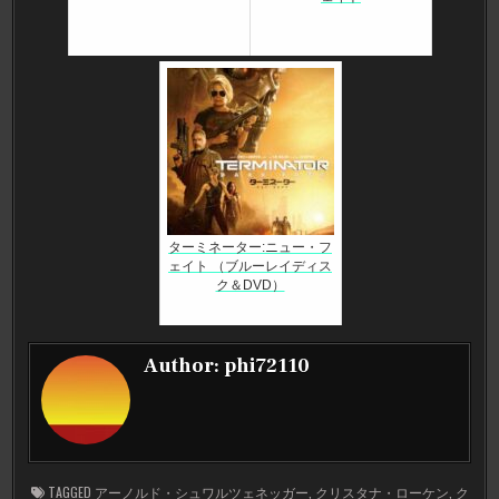
ターミネーター:ニュー・フ
ェイト （ブルーレイディス
ク＆DVD）
Author:
phi72110
TAGGED
アーノルド・シュワルツェネッガー
,
クリスタナ・ローケン
,
ク