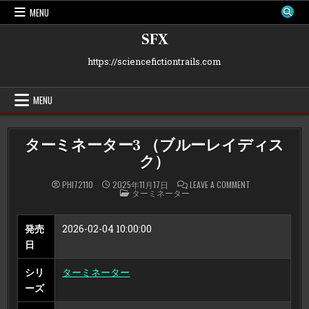
Skip
MENU
to
content
SFX
https://sciencefictiontrails.com
MENU
ターミネーター3 （ブルーレイディス
ク）
ON
PHI72110
2025年11月17日
LEAVE A COMMENT
POSTED
タ
ターミネーター
IN
ー
ミ
ネ
ー
発売
2026-02-04 10:00:00
タ
ー
日
3
（ブ
ル
シリ
ターミネーター
ー
レ
ーズ
イ
デ
ィ