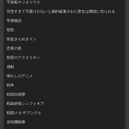
宇宙船サジタリウス
完璧すぎて可愛げがないと婚約破棄された聖女は隣国に売られる
帝都物語
怪獣
怪盗きらめきマン
恐竜の島
想星のアクエリオン
感動
懐かしのアニメ
戦争
戦国自衛隊
戦姫絶唱シンフォギア
戦闘メカ ザブングル
攻殻機動隊