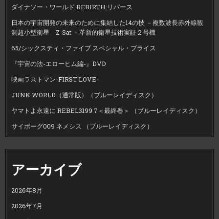
ダイナソー・ワールド REBIRTH:リバース
日本の宇宙開発の未来のために集結した14の技 －複数波長赤外線観
測超小型衛星 Z-Sat －革新的衛星技術実証２号機
65/シックスティ・ファイブ スペシャル・プライス
『宇宙の法-エローヒム編-』DVD
映画ラストマン-FIRST LOVE-
JUNK WORLD（通常版）（ブルーレイディスク）
ヤマトよ永遠に REBEL3199 7＜最終巻＞ （ブルーレイディスク）
サイボーグ009 ネメシス （ブルーレイディスク）
アーカイブ
2026年8月
2026年7月