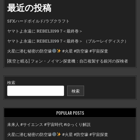
最近の投稿
SFXハードボイルド/ラブクラフト
ヤマトよ永遠に REBEL3199 7＜最終巻＞
ヤマトよ永遠に REBEL3199 7＜最終巻＞ （ブルーレイディスク）
火星に潜む秘密の防空壕
#火星 #防空壕 #宇宙探査
[夜空と眠る] フォン・ノイマン探査機：自己複製する銀河の探検者
検索
検索
POPULAR POSTS
未来人 #サイエンス #宇宙時代 #ゆっくり解説
火星に潜む秘密の防空壕
#火星 #防空壕 #宇宙探査