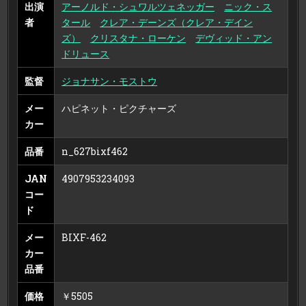
出演
アーノルド・シュワルツェネッガー
ニック・ス
ス
ク）
者
タール
クレア・デーンズ（クレア・デイン
ズ）
クリスタナ・ローケン
デヴィッド・アン
ドリュース
監督
ジョナサン・モストウ
メー
ハピネット・ピクチャーズ
カー
品番
n_627bixf462
JAN
4907953234093
コー
ド
メー
BIXF-462
カー
品番
価格
￥5505