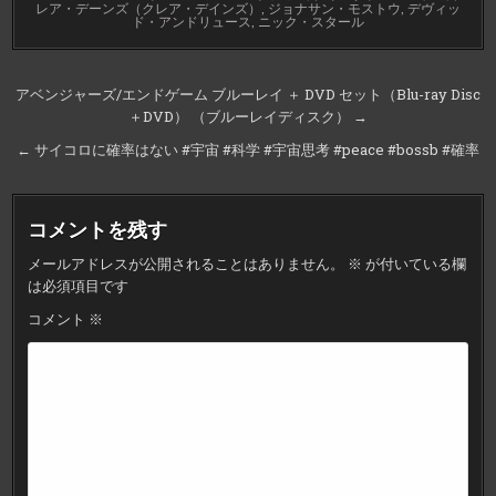
レア・デーンズ（クレア・デインズ）
,
ジョナサン・モストウ
,
デヴィッ
ド・アンドリュース
,
ニック・スタール
投
アベンジャーズ/エンドゲーム ブルーレイ ＋ DVD セット（Blu-ray Disc
＋DVD） （ブルーレイディスク） →
稿
ナ
← サイコロに確率はない #宇宙 #科学 #宇宙思考 #peace #bossb #確率
ビ
ゲ
コメントを残す
ー
メールアドレスが公開されることはありません。
※
が付いている欄
シ
は必須項目です
ョ
コメント
※
ン