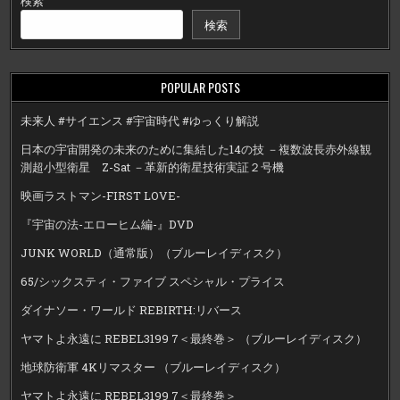
検索
検索
POPULAR POSTS
未来人 #サイエンス #宇宙時代 #ゆっくり解説
日本の宇宙開発の未来のために集結した14の技 －複数波長赤外線観
測超小型衛星 Z-Sat －革新的衛星技術実証２号機
映画ラストマン-FIRST LOVE-
『宇宙の法-エローヒム編-』DVD
JUNK WORLD（通常版）（ブルーレイディスク）
65/シックスティ・ファイブ スペシャル・プライス
ダイナソー・ワールド REBIRTH:リバース
ヤマトよ永遠に REBEL3199 7＜最終巻＞ （ブルーレイディスク）
地球防衛軍 4Kリマスター （ブルーレイディスク）
ヤマトよ永遠に REBEL3199 7＜最終巻＞