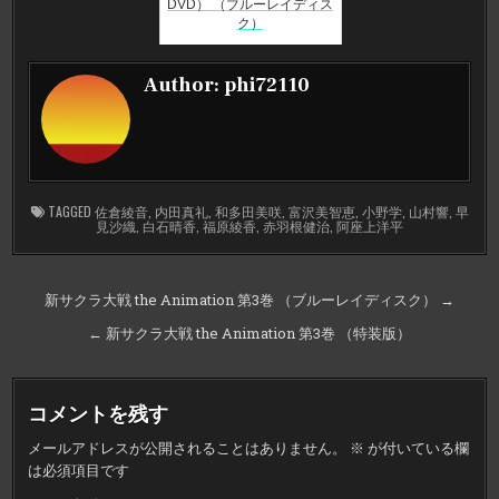
DVD） （ブルーレイディス
ク）
Author:
phi72110
TAGGED
佐倉綾音
,
内田真礼
,
和多田美咲
,
富沢美智恵
,
小野学
,
山村響
,
早
見沙織
,
白石晴香
,
福原綾香
,
赤羽根健治
,
阿座上洋平
投
新サクラ大戦 the Animation 第3巻 （ブルーレイディスク） →
稿
← 新サクラ大戦 the Animation 第3巻 （特装版）
ナ
ビ
コメントを残す
ゲ
メールアドレスが公開されることはありません。
※
が付いている欄
ー
は必須項目です
シ