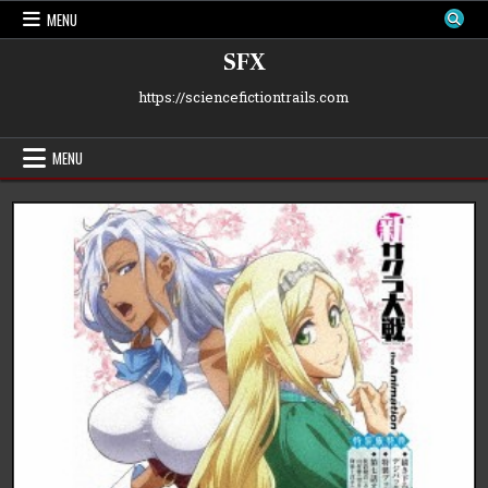
Skip
MENU
to
content
SFX
https://sciencefictiontrails.com
MENU