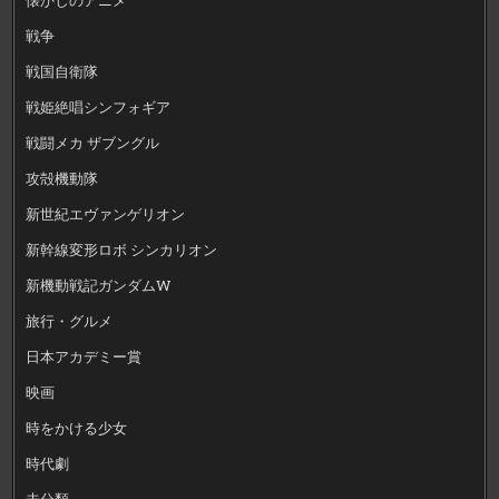
戦争
戦国自衛隊
戦姫絶唱シンフォギア
戦闘メカ ザブングル
攻殻機動隊
新世紀エヴァンゲリオン
新幹線変形ロボ シンカリオン
新機動戦記ガンダムW
旅行・グルメ
日本アカデミー賞
映画
時をかける少女
時代劇
未分類