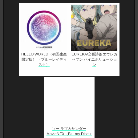
HELLO WORLD（初回生産
EUREKA/交響詩篇エウレカ
限定版） （ブルーレイディ
セブン ハイエボリューショ
スク）
ン
ソー:ラブ＆サンダー
MovieNEX（Blu-ray Disc＋