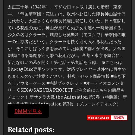
太正三十年（1941年）、平和な日々を取り戻した帝都・東京
―。「帝国華撃団・花組」は、欧州へ赴任した隊長神山誠十郎
に代わり、天宮さくらが隊長代理に就任していた。日々奮闘し
ている花組の元に、神山が見知らぬ少女を連れ一時帰国する。
少女の名はクラーラ。壊滅した莫斯科（モスクワ）華撃団の唯
一の生存者だという。クラーラを快く迎え入れる花組だった
が、そこにしばらく影を潜めていた降魔の群れが出現。大帝国
劇場に迫る降魔を迎え撃つ花組だが…。帝都・東京を舞台に、
新たな戦いの幕が開く！第七話～第九話を収録。 ※こちらは
Blu-ray Disc専用ソフトです。対応プレイヤー以外では再生で
きませんのでご注意ください。 特典・セット商品情報 ■描き下
ろしアウターケース ■特製ブックレット ■オーディオコメンタ
リー ©SEGA/SAKURA PROJECT ご注文前にこちらの商品も
チェック！ 新サクラ大戦 the Animation 第3巻 （特装版） 新
サクラ大戦 the Animation 第3巻 （ブルーレイディスク）
DMMで見る
Related posts: