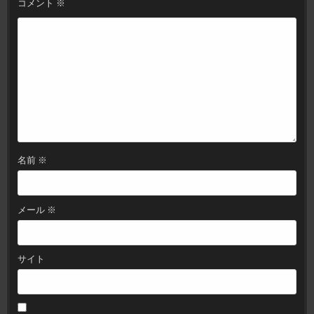
コメント
※
ョ
ン
名前
※
メール
※
サイト