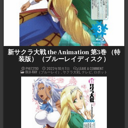
新サクラ大戦 the Animation 第3巻 （特
装版） （ブルーレイディスク）
ON
PHI72110
2022年10月7日
LEAVE A COMMENT
POSTED
新
BLU-RAY（ブルーレイ）
,
サクラ大戦
,
テレビ
,
ロボット
IN
サ
ク
ラ
大
戦
THE
ANIMATION
第
3
巻
（特
装
版）
（ブ
ル
ー