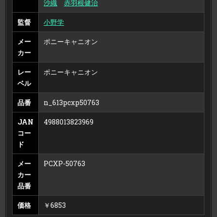
沙織
赤羽根健治
監督
小野学
メー
ポニーキャニオン
カー
レー
ポニーキャニオン
ベル
品番
n_613pcxp50763
JAN
4988013823969
コー
ド
メー
PCXP-50763
カー
品番
価格
￥6853