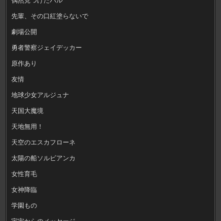
先輩、その口紅塗らないで
劇場公開
勇者警察ジェイデッカー
原作あり
友情
地球少女アルジュナ
天国大魔境
天地無用！
天空のエスカフローネ
太陽の船ソルビアンカ
女性育毛
女神降臨
学園もの
宇宙からのメッセージ