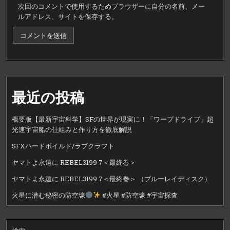
次回のコメントで使用するためブラウザーに自分の名前、メー
ルアドレス、サイトを保存する。
最近の投稿
概要版【最新宇宙科学】SFの世界が現実に！「ワープドライブ」超
光速宇宙船の仕組みと作り方を徹底解説
SFXハードボイルド/ラブクラフト
ヤマトよ永遠に REBEL3199 7＜最終巻＞
ヤマトよ永遠に REBEL3199 7＜最終巻＞ （ブルーレイディスク）
火星に潜む秘密の防空壕
#火星 #防空壕 #宇宙探査