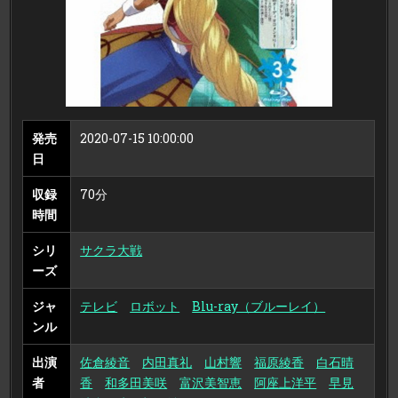
レ
イ
デ
ィ
ス
ク）
発売
2020-07-15 10:00:00
日
収録
70分
時間
シリ
サクラ大戦
ーズ
ジャ
テレビ
ロボット
Blu-ray（ブルーレイ）
ンル
出演
佐倉綾音
内田真礼
山村響
福原綾香
白石晴
者
香
和多田美咲
富沢美智恵
阿座上洋平
早見