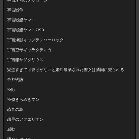
宇宙戦争
宇宙戦艦ヤマト
宇宙戦艦ヤマト2199
宇宙海賊キャプテンハーロック
宇宙空母ギャラクティカ
宇宙船サジタリウス
完璧すぎて可愛げがないと婚約破棄された聖女は隣国に売られる
帝都物語
怪獣
怪盗きらめきマン
恐竜の島
想星のアクエリオン
感動
懐かしのアニメ