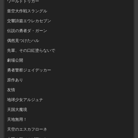
ワールドトリガー
亜空大作戦スラングル
交響詩篇エウレカセブン
伝説の勇者ダ・ガーン
偶然見つけたハル
先輩、その口紅塗らないで
劇場公開
勇者警察ジェイデッカー
原作あり
友情
地球少女アルジュナ
天国大魔境
天地無用！
天空のエスカフローネ