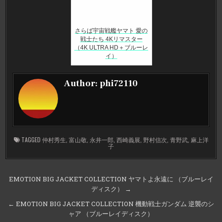
さらば宇宙戦艦ヤマト 愛の
戦士たち 4Kリマスター
（4K ULTRA HD＋ブルーレ
イ）
Author:
phi72110
TAGGED
仲村秀生
,
富山敬
,
永井一郎
,
西崎義展
,
野村信次
,
青野武
,
麻上洋
子
投
EMOTION BIG JACKET COLLECTION ヤマトよ永遠に （ブルーレイ
ディスク） →
稿
ナ
← EMOTION BIG JACKET COLLECTION 機動戦士ガンダム 逆襲のシ
ャア （ブルーレイディスク）
ビ