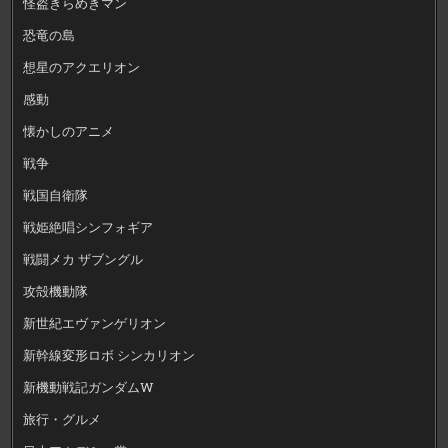
怪盗きらめきマン
恐竜の島
想星のアクエリオン
感動
懐かしのアニメ
戦争
戦国自衛隊
戦姫絶唱シンフォギア
戦闘メカ ザブングル
攻殻機動隊
新世紀エヴァンゲリオン
新幹線変形ロボ シンカリオン
新機動戦記ガンダムW
旅行・グルメ