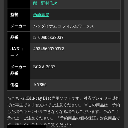
郎
野村信次
な
る
旅
立
監督
西崎義展
ち
（ブ
ル
メーカー
バンダイナムコ フィルムワークス
ー
レ
イ
品番
n_609bcxa2037
デ
ィ
ス
ク）
JANコ
4934569370372
ード
メーカー
BCXA-2037
品番
価格
￥7550
※こちらはBlu-ray Disc専用ソフトです。対応プレイヤー以外
では再生できませんのでご注意ください。 ※この商品は、予約
した場合キャンセルできなくなる場合もございます。予めご了
承の上、ご注文ください。 「予約商品の価格保証」対象商品で
す。詳しくはこちらをご覧ください。