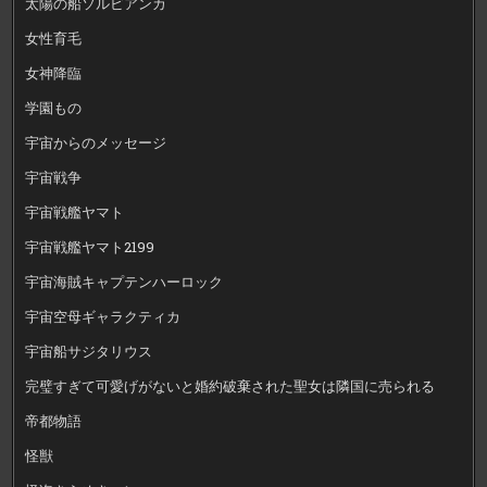
太陽の船ソルビアンカ
女性育毛
女神降臨
学園もの
宇宙からのメッセージ
宇宙戦争
宇宙戦艦ヤマト
宇宙戦艦ヤマト2199
宇宙海賊キャプテンハーロック
宇宙空母ギャラクティカ
宇宙船サジタリウス
完璧すぎて可愛げがないと婚約破棄された聖女は隣国に売られる
帝都物語
怪獣