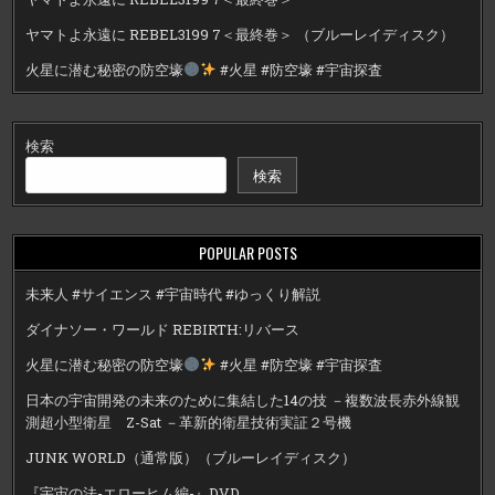
ヤマトよ永遠に REBEL3199 7＜最終巻＞ （ブルーレイディスク）
火星に潜む秘密の防空壕
#火星 #防空壕 #宇宙探査
検索
検索
POPULAR POSTS
未来人 #サイエンス #宇宙時代 #ゆっくり解説
ダイナソー・ワールド REBIRTH:リバース
火星に潜む秘密の防空壕
#火星 #防空壕 #宇宙探査
日本の宇宙開発の未来のために集結した14の技 －複数波長赤外線観
測超小型衛星 Z-Sat －革新的衛星技術実証２号機
JUNK WORLD（通常版）（ブルーレイディスク）
『宇宙の法-エローヒム編-』DVD