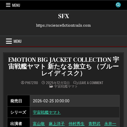
Skip
MENU
to
content
SFX
https://sciencefictiontrails.com
MENU
EMOTION BIG JACKET COLLECTION 宇
宙戦艦ヤマト 新たなる旅立ち （ブルー
レイディスク）
ON
PHI72110
2025年12月13日
LEAVE A COMMENT
POSTED
EMOTION
宇宙戦艦ヤマト
IN
BIG
JACKET
COLLECTION
宇
発売日
2026-02-25 10:00:00
宙
戦
艦
シリーズ
宇宙戦艦ヤマト
ヤ
マ
ト
出演者
富山敬
麻上洋子
仲村秀生
青野武
新
永井一
た