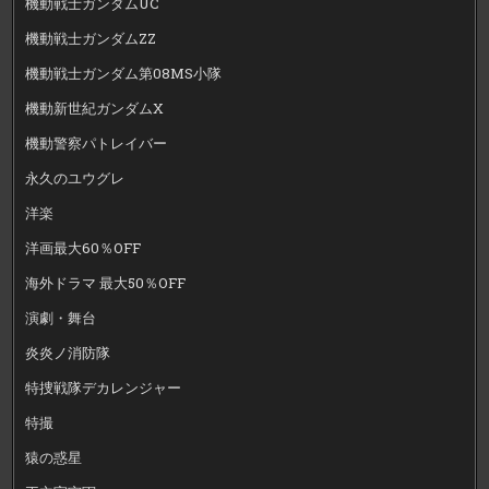
機動戦士ガンダムUC
機動戦士ガンダムZZ
機動戦士ガンダム第08MS小隊
機動新世紀ガンダムX
機動警察パトレイバー
永久のユウグレ
洋楽
洋画最大60％OFF
海外ドラマ 最大50％OFF
演劇・舞台
炎炎ノ消防隊
特捜戦隊デカレンジャー
特撮
猿の惑星