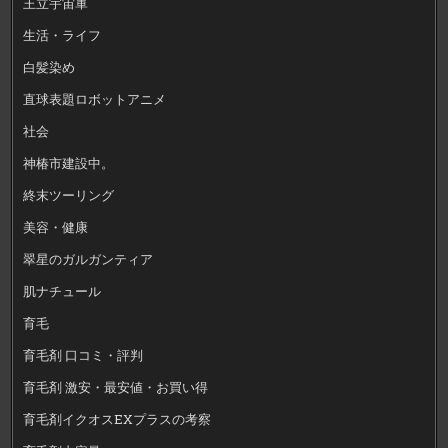
王立宇宙軍
生活・ライフ
白髪染め
直球表題ロボットアニメ
社会
神椿市建設中。
終末ツーリング
美容・健康
翠星のガルガンティア
肌ナチュール
育毛
育毛剤 口コミ・評判
育毛剤 激安・最安値・お買い得
育毛剤イクオスEXプラスの考察