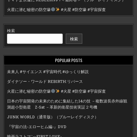
火星に潜む秘密の防空壕
#火星 #防空壕 #宇宙探査
検索
検索
POPULAR POSTS
未来人 #サイエンス #宇宙時代 #ゆっくり解説
ダイナソー・ワールド REBIRTH:リバース
火星に潜む秘密の防空壕
#火星 #防空壕 #宇宙探査
日本の宇宙開発の未来のために集結した14の技 －複数波長赤外線観
測超小型衛星 Z-Sat －革新的衛星技術実証２号機
JUNK WORLD（通常版）（ブルーレイディスク）
『宇宙の法-エローヒム編-』DVD
映画ラストマン-FIRST LOVE-