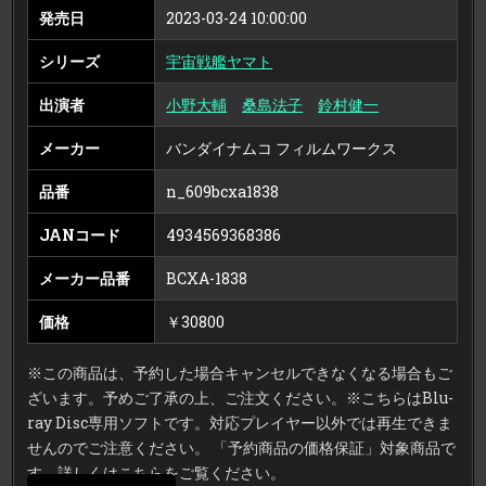
ち
発売日
2023-03-24 10:00:00
BLU-
RAY
BOX（特
シリーズ
宇宙戦艦ヤマト
装
限
定
版）
出演者
小野大輔
桑島法子
鈴村健一
（ブ
ル
ー
メーカー
バンダイナムコ フィルムワークス
レ
イ
デ
品番
n_609bcxa1838
ィ
ス
ク）
JANコード
4934569368386
メーカー品番
BCXA-1838
価格
￥30800
※この商品は、予約した場合キャンセルできなくなる場合もご
ざいます。予めご了承の上、ご注文ください。※こちらはBlu-
ray Disc専用ソフトです。対応プレイヤー以外では再生できま
せんのでご注意ください。 「予約商品の価格保証」対象商品で
す。詳しくはこちらをご覧ください。