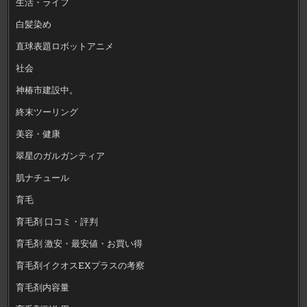
生活・ライフ
白髪染め
直球表題ロボットアニメ
社会
神椿市建設中。
終末ツーリング
美容・健康
翠星のガルガンティア
肌ナチュール
育毛
育毛剤 口コミ・評判
育毛剤 激安・最安値・お買い得
育毛剤イクオスEXプラスの考察
育毛剤内容量