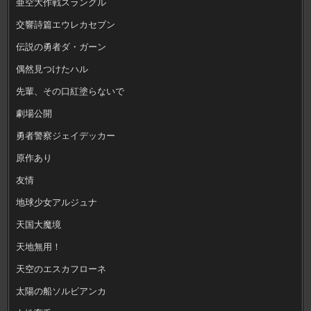
亜空大作戦スラングル
交響詩篇エウレカセブン
伝説の勇者ダ・ガーン
偶然見つけたハル
先輩、その口紅塗らないで
劇場公開
勇者警察ジェイデッカー
原作あり
友情
地球少女アルジュナ
天国大魔境
天地無用！
天空のエスカフローネ
太陽の船ソルビアンカ