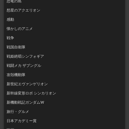
恐竜の島
想星のアクエリオン
感動
懐かしのアニメ
戦争
戦国自衛隊
戦姫絶唱シンフォギア
戦闘メカ ザブングル
攻殻機動隊
新世紀エヴァンゲリオン
新幹線変形ロボ シンカリオン
新機動戦記ガンダムW
旅行・グルメ
日本アカデミー賞