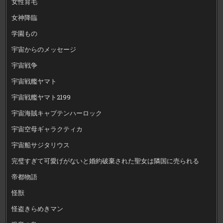
女性育毛
女神降臨
学園もの
宇宙からのメッセージ
宇宙戦争
宇宙戦艦ヤマト
宇宙戦艦ヤマト2199
宇宙海賊キャプテンハーロック
宇宙空母ギャラクティカ
宇宙船サジタリウス
完璧すぎて可愛げがないと婚約破棄された聖女は隣国に売られる
帝都物語
怪獣
怪盗きらめきマン