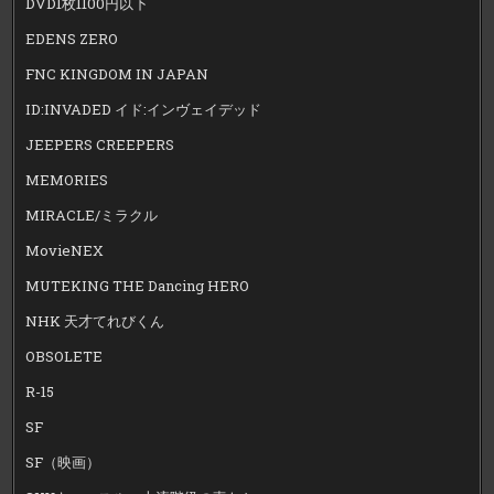
DVD1枚1100円以下
EDENS ZERO
FNC KINGDOM IN JAPAN
ID:INVADED イド:インヴェイデッド
JEEPERS CREEPERS
MEMORIES
MIRACLE/ミラクル
MovieNEX
MUTEKING THE Dancing HERO
NHK 天才てれびくん
OBSOLETE
R-15
SF
SF（映画）