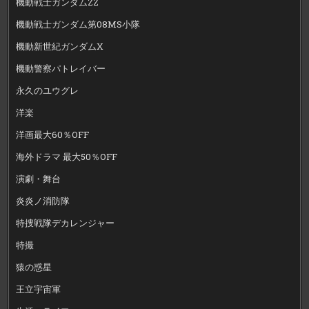
機動戦士ガンダムZZ
機動戦士ガンダム第08MS小隊
機動新世紀ガンダムX
機動警察パトレイバー
永久のユウグレ
洋楽
洋画最大60％OFF
海外ドラマ 最大50％OFF
演劇・舞台
炎炎ノ消防隊
特捜戦隊デカレンジャー
特撮
猿の惑星
王立宇宙軍