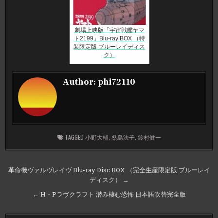
劇場上映版「宇宙戦艦ヤマ
ト2199」Blu-ray BOX （特
装限定版 ブルーレイディス
ク）
Author:
phi72110
TAGGED
小野大輔
,
桑島法子
,
鈴村健一
投
革命機ヴァルヴレイヴ Blu-ray Disc BOX （完全生産限定版 ブルーレイ
ディスク） →
稿
ナ
← H・Pラヴクラフト 潜み棲む恐怖 日本語吹替完全版
ビ