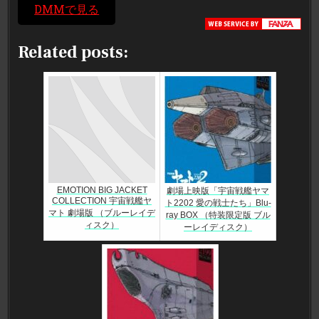
DMMで見る
Related posts:
EMOTION BIG JACKET
劇場上映版「宇宙戦艦ヤマ
COLLECTION 宇宙戦艦ヤ
ト2202 愛の戦士たち」Blu-
マト 劇場版 （ブルーレイデ
ray BOX （特装限定版 ブル
ィスク）
ーレイディスク）