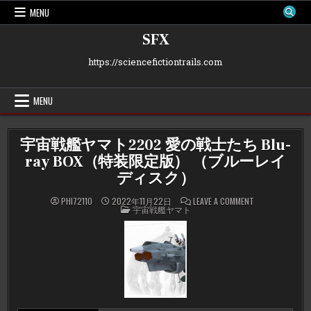
Skip
MENU
to
content
SFX
https://sciencefictiontrails.com
MENU
宇宙戦艦ヤマト2202 愛の戦士たち Blu-
ray BOX（特装限定版） （ブルーレイ
ディスク）
ON
PHI72110
2022年11月22日
LEAVE A COMMENT
POSTED
宇
宇宙戦艦ヤマト
IN
宙
戦
艦
ヤ
マ
ト
2202
愛
の
戦
士
た