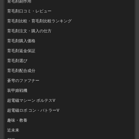
育毛剤副作用
育毛剤口コミ・レビュー
育毛剤比較・育毛剤比較ランキング
育毛剤注文・購入の仕方
育毛剤購入価格
育毛剤返金保証
育毛剤選び
育毛剤配合成分
蒼穹のファフナー
装甲娘戦機
超電磁マシーン ボルテスV
超電磁ロボ コン・バトラーV
趣味・教養
近未来