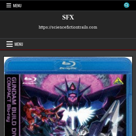
Skip
MENU
to
content
SFX
https://sciencefictiontrails.com
MENU