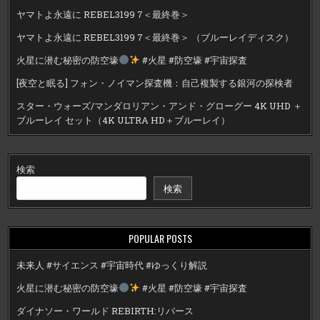
ヤマトよ永遠に REBEL3199 7＜最終巻＞
ヤマトよ永遠に REBEL3199 7＜最終巻＞ （ブルーレイディスク）
火星に潜む秘密の防空壕
#火星 #防空壕 #宇宙探査
[夜空と眠る] フォン・ノイマン探査機：自己複製する銀河の探検者
スター・ウォーズ/マンダロリアン・アンド・グローグー 4K UHD ＋
ブルーレイ セット（4K ULTRA HD＋ブルーレイ）
検索
検索
POPULAR POSTS
未来人 #サイエンス #宇宙時代 #ゆっくり解説
火星に潜む秘密の防空壕
#火星 #防空壕 #宇宙探査
ダイナソー・ワールド REBIRTH:リバース