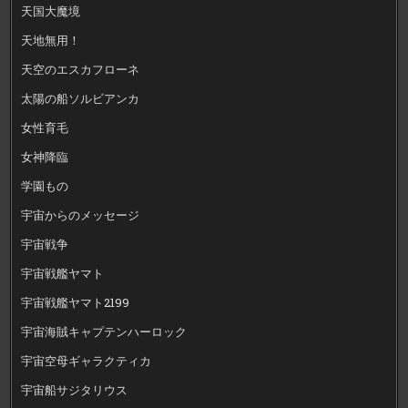
天国大魔境
天地無用！
天空のエスカフローネ
太陽の船ソルビアンカ
女性育毛
女神降臨
学園もの
宇宙からのメッセージ
宇宙戦争
宇宙戦艦ヤマト
宇宙戦艦ヤマト2199
宇宙海賊キャプテンハーロック
宇宙空母ギャラクティカ
宇宙船サジタリウス