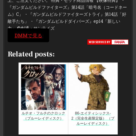
上、ご注文ください。 特典・セット商品情報 【映像特典】 ・
『ガンダムビルドファイターズ』第14話「暗号名（コードネー
ム）C」 ・『ガンダムビルドファイターズトライ』第14話「好
敵手たち」 ・『ガンダムビルドダイバーズ』ep14「新しい
力」 ©創通・サンライズ
DMMで見る
Related posts:
ルチオ・フルチのクロック
86-エイティシックス-
（ブルーレイディスク）
2（完全生産限定版） （ブ
ルーレイディスク）