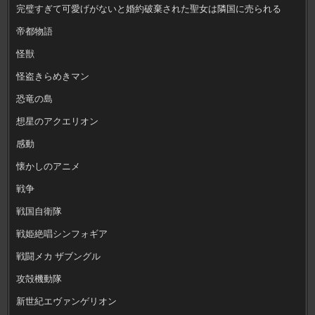
完璧すぎて可愛げがないと婚約破棄された聖女は隣国に売られる
帝都物語
怪獣
怪盗きらめきマン
恐竜の島
想星のアクエリオン
感動
懐かしのアニメ
戦争
戦国自衛隊
戦姫絶唱シンフォギア
戦闘メカ ザブングル
攻殻機動隊
新世紀エヴァンゲリオン