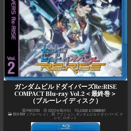
ガンダムビルドダイバーズRe:RISE
COMPACT Blu-ray Vol.2＜最終巻＞
（ブルーレイディスク）
ON
PHI72110
2022年10月1日
LEAVE A COMMENT
POSTED
ガ
BLU-RAY（ブルーレイ）
,
SF
,
アクション
,
ガンダムビルドダイバーズ
,
テ
IN
ン
レビ
,
ロボット
ダ
ム
ビ