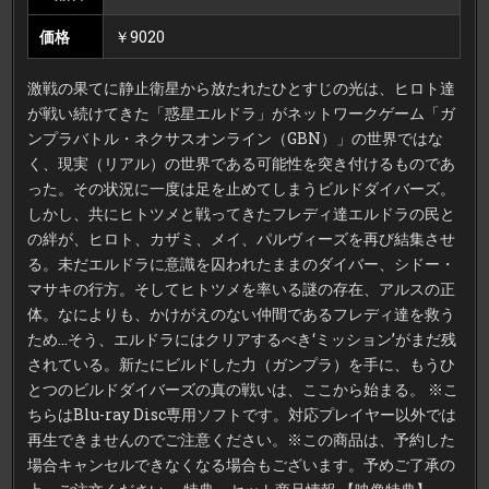
価格
￥9020
激戦の果てに静止衛星から放たれたひとすじの光は、ヒロト達
が戦い続けてきた「惑星エルドラ」がネットワークゲーム「ガ
ンプラバトル・ネクサスオンライン（GBN）」の世界ではな
く、現実（リアル）の世界である可能性を突き付けるものであ
った。その状況に一度は足を止めてしまうビルドダイバーズ。
しかし、共にヒトツメと戦ってきたフレディ達エルドラの民と
の絆が、ヒロト、カザミ、メイ、パルヴィーズを再び結集させ
る。未だエルドラに意識を囚われたままのダイバー、シドー・
マサキの行方。そしてヒトツメを率いる謎の存在、アルスの正
体。なによりも、かけがえのない仲間であるフレディ達を救う
ため…そう、エルドラにはクリアするべき‘ミッション’がまだ残
されている。新たにビルドした力（ガンプラ）を手に、もうひ
とつのビルドダイバーズの真の戦いは、ここから始まる。 ※こ
ちらはBlu-ray Disc専用ソフトです。対応プレイヤー以外では
再生できませんのでご注意ください。※この商品は、予約した
場合キャンセルできなくなる場合もございます。予めご了承の