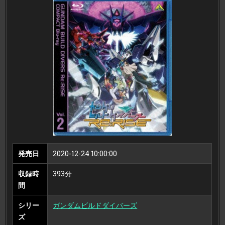
ル
ド
ダ
イ
バ
ー
ズ
RE:RISE
COMPACT
BLU-
RAY
VOL.2
＜
最
終
巻
＞
（ブ
ル
ー
レ
イ
デ
ィ
ス
ク）
発売日
2020-12-24 10:00:00
収録時
393分
間
シリー
ガンダムビルドダイバーズ
ズ