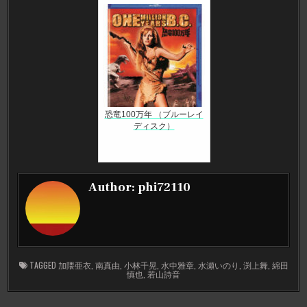
恐竜100万年 （ブルーレイ
ディスク）
Author:
phi72110
TAGGED
加隈亜衣
,
南真由
,
小林千晃
,
水中雅章
,
水瀬いのり
,
渕上舞
,
綿田
慎也
,
若山詩音