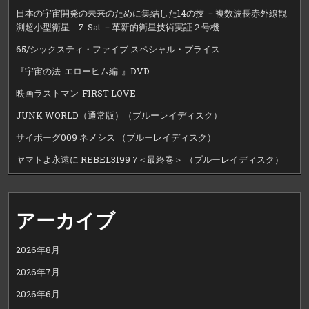
日本の宇宙開発の未来のために集結した14の技 －複数波長赤外線観
測超小型衛星 Z-Sat －革新的衛星技術実証２号機
65/シックスティ・ファイブ スペシャル・プライス
『宇宙の法-エローヒム編-』DVD
映画ラストマン-FIRST LOVE-
JUNK WORLD（通常版）（ブルーレイディスク）
サイボーグ009 ネメシス （ブルーレイディスク）
ヤマトよ永遠に REBEL3199 7＜最終巻＞ （ブルーレイディスク）
アーカイブ
2026年8月
2026年7月
2026年6月