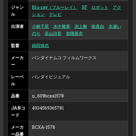
ジャン
Blu-ray（ブルーレイ）
SF
ロボット
アク
ル
ション
テレビ
出演者
小林千晃
水中雅章
渕上舞
南真由
水瀬い
のり
若山詩音
加隈亜衣
監督
綿田慎也
メーカ
バンダイナムコ フィルムワークス
ー
レーベ
バンダイビジュアル
ル
品番
n_609bcxa1578
JANコ
4934569365781
ード
メーカ
BCXA-1578
ー品番