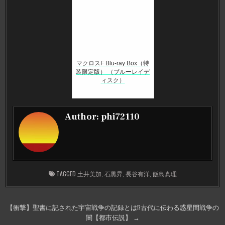
マクロスF Blu-ray Box（特
装限定版） （ブルーレイデ
ィスク）
Author:
phi72110
TAGGED
土井美加
,
石黒昇
,
長谷有洋
,
飯島真理
投
【衝撃】聖書に記された宇宙戦争の記録とは⁉古代に伝わる惑星間戦争の
闇【都市伝説】 →
稿