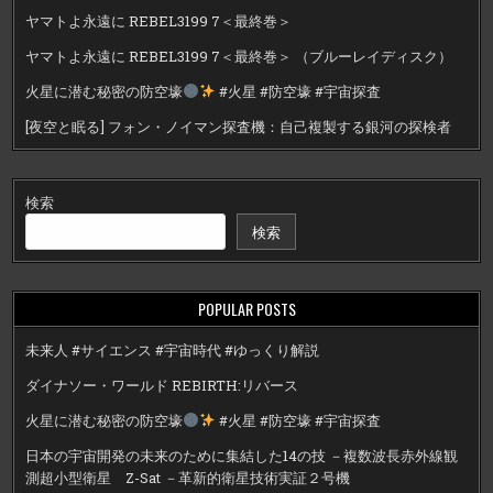
ヤマトよ永遠に REBEL3199 7＜最終巻＞
ヤマトよ永遠に REBEL3199 7＜最終巻＞ （ブルーレイディスク）
火星に潜む秘密の防空壕
#火星 #防空壕 #宇宙探査
[夜空と眠る] フォン・ノイマン探査機：自己複製する銀河の探検者
検索
検索
POPULAR POSTS
未来人 #サイエンス #宇宙時代 #ゆっくり解説
ダイナソー・ワールド REBIRTH:リバース
火星に潜む秘密の防空壕
#火星 #防空壕 #宇宙探査
日本の宇宙開発の未来のために集結した14の技 －複数波長赤外線観
測超小型衛星 Z-Sat －革新的衛星技術実証２号機