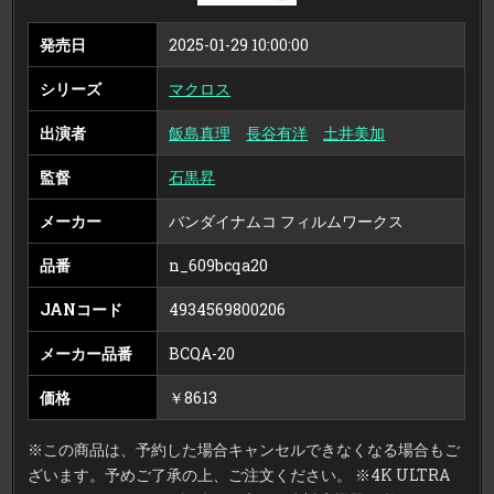
ぼ
え
て
発売日
2025-01-29 10:00:00
い
ま
す
シリーズ
マクロス
か
4K
リ
マ
出演者
飯島真理
長谷有洋
土井美加
ス
タ
ー
監督
石黒昇
セ
ッ
ト
メーカー
バンダイナムコ フィルムワークス
（4K
ULTRA
HD
BLU-
品番
n_609bcqa20
RAY
＆
BLU-
JANコード
4934569800206
RAY
DISC）
（特
メーカー品番
BCQA-20
装
限
定
版）
価格
￥8613
（4K
ULTRA
HD
＋
※この商品は、予約した場合キャンセルできなくなる場合もご
ブ
ル
ざいます。予めご了承の上、ご注文ください。 ※4K ULTRA
ー