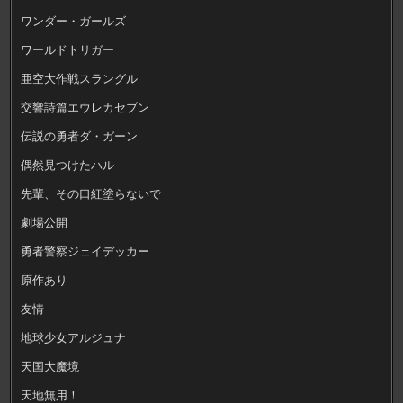
ワンダー・ガールズ
ワールドトリガー
亜空大作戦スラングル
交響詩篇エウレカセブン
伝説の勇者ダ・ガーン
偶然見つけたハル
先輩、その口紅塗らないで
劇場公開
勇者警察ジェイデッカー
原作あり
友情
地球少女アルジュナ
天国大魔境
天地無用！