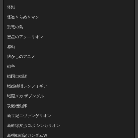
怪獣
怪盗きらめきマン
恐竜の島
想星のアクエリオン
感動
懐かしのアニメ
戦争
戦国自衛隊
戦姫絶唱シンフォギア
戦闘メカ ザブングル
攻殻機動隊
新世紀エヴァンゲリオン
新幹線変形ロボ シンカリオン
新機動戦記ガンダムW