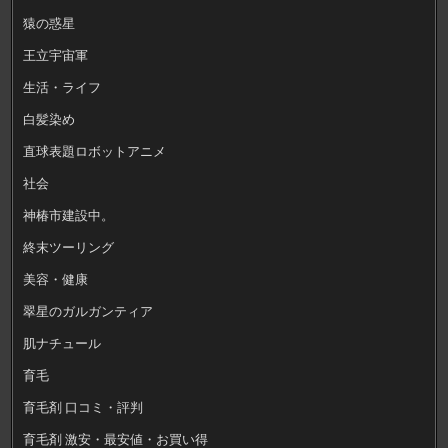
猿の惑星
王立宇宙軍
生活・ライフ
白髪染め
直球表題ロボットアニメ
社会
神椿市建設中。
終末ツーリング
美容・健康
翠星のガルガンティア
肌ナチュール
育毛
育毛剤 口コミ・評判
育毛剤 激安・最安値・お買い得