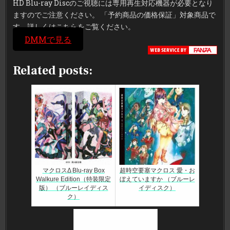
HD Blu-ray Discのご視聴には専用再生対応機器が必要となり
レ
イ）
ますのでご注意ください。 「予約商品の価格保証」対象商品で
す。詳しくはこちらをご覧ください。
DMMで見る
Related posts:
マクロスΔ Blu-ray Box
超時空要塞マクロス 愛・お
Walkure Edition（特装限定
ぼえていますか （ブルーレ
版） （ブルーレイディス
イディスク）
ク）