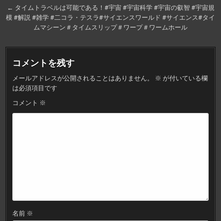
ナ
← タイムトラベルは可能である！#宇宙 #宇宙科学 #宇宙の叡智 #宇宙規
模 #解説 #雑学 #二コラ・テスラ#サイエンスワールド #サイエンス#タイ
ビ
ムマシーン＃タイムスリップ＃ワープ＃ワームホール
ゲ
ー
コメントを残す
シ
ョ
メールアドレスが公開されることはありません。
※
が付いている欄
は必須項目です
ン
コメント
※
名前
※