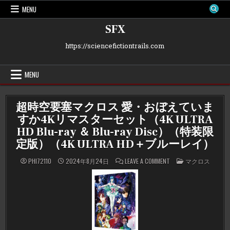
Skip
MENU
to
content
SFX
https://sciencefictiontrails.com
MENU
超時空要塞マクロス 愛・おぼえていま
すか4Kリマスターセット（4K ULTRA
HD Blu-ray ＆ Blu-ray Disc）（特装限
定版）（4K ULTRA HD＋ブルーレイ）
ON
POSTED
PHI72110
2024年8月24日
LEAVE A COMMENT
マクロス
超
IN
時
空
要
塞
マ
ク
ロ
ス
愛・
お