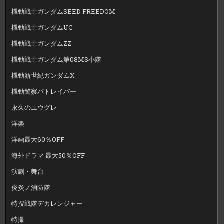
機動戦士ガンダムSEED FREEDOM
機動戦士ガンダムUC
機動戦士ガンダムZZ
機動戦士ガンダム第08MS小隊
機動新世紀ガンダムX
機動警察パトレイバー
永久のユウグレ
洋楽
洋画最大60％OFF
海外ドラマ 最大50％OFF
演劇・舞台
炎炎ノ消防隊
特捜戦隊デカレンジャー
特撮