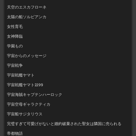
天空のエスカフローネ
太陽の船ソルビアンカ
女性育毛
女神降臨
学園もの
宇宙からのメッセージ
宇宙戦争
宇宙戦艦ヤマト
宇宙戦艦ヤマト2199
宇宙海賊キャプテンハーロック
宇宙空母ギャラクティカ
宇宙船サジタリウス
完璧すぎて可愛げがないと婚約破棄された聖女は隣国に売られる
帝都物語