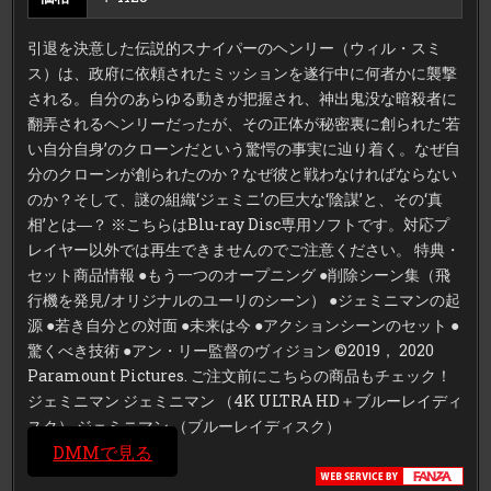
引退を決意した伝説的スナイパーのヘンリー（ウィル・スミ
ス）は、政府に依頼されたミッションを遂行中に何者かに襲撃
される。自分のあらゆる動きが把握され、神出鬼没な暗殺者に
翻弄されるヘンリーだったが、その正体が秘密裏に創られた‘若
い自分自身’のクローンだという驚愕の事実に辿り着く。なぜ自
分のクローンが創られたのか？なぜ彼と戦わなければならない
のか？そして、謎の組織‘ジェミニ’の巨大な‘陰謀’と、その‘真
相’とは―？ ※こちらはBlu-ray Disc専用ソフトです。対応プ
レイヤー以外では再生できませんのでご注意ください。 特典・
セット商品情報 ●もう一つのオープニング ●削除シーン集（飛
行機を発見/オリジナルのユーリのシーン） ●ジェミニマンの起
源 ●若き自分との対面 ●未来は今 ●アクションシーンのセット ●
驚くべき技術 ●アン・リー監督のヴィジョン ©2019， 2020
Paramount Pictures. ご注文前にこちらの商品もチェック！
ジェミニマン ジェミニマン （4K ULTRA HD＋ブルーレイディ
スク） ジェミニマン （ブルーレイディスク）
DMMで見る