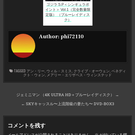
ゴジラ S.P＜シンギュラポ
イント＞ Vol.1（完全数量限
定版） （ブルーレイディス
ク）
Author:
phi72110
TAGGED
アン・リー
,
ウィル・スミス
,
クライブ・オーウェン
,
ベネディ
クト・ウォン
,
メアリー・エリザベス・ウィンステッド
投
ジェミニマン （4K ULTRA HD＋ブルーレイディスク） →
稿
← SKYキャッスル〜上流階級の妻たち〜 DVD-BOX3
ナ
ビ
コメントを残す
ゲ
メールアドレスが公開されることはありません。
※
が付いている欄