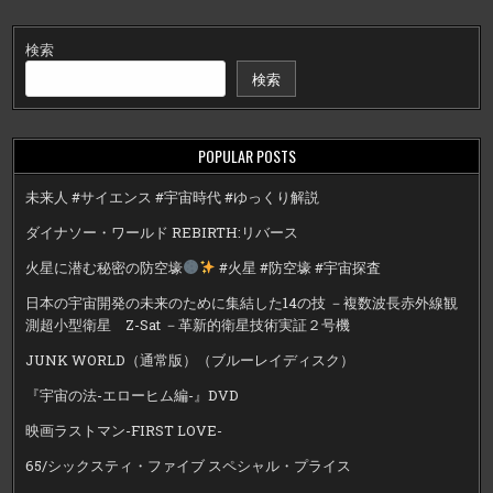
検索
検索
POPULAR POSTS
未来人 #サイエンス #宇宙時代 #ゆっくり解説
ダイナソー・ワールド REBIRTH:リバース
火星に潜む秘密の防空壕
#火星 #防空壕 #宇宙探査
日本の宇宙開発の未来のために集結した14の技 －複数波長赤外線観
測超小型衛星 Z-Sat －革新的衛星技術実証２号機
JUNK WORLD（通常版）（ブルーレイディスク）
『宇宙の法-エローヒム編-』DVD
映画ラストマン-FIRST LOVE-
65/シックスティ・ファイブ スペシャル・プライス