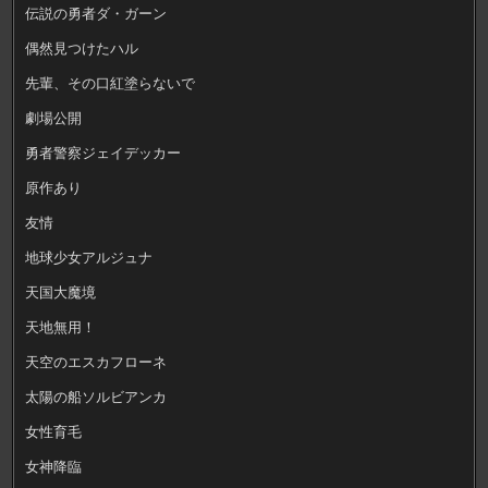
伝説の勇者ダ・ガーン
偶然見つけたハル
先輩、その口紅塗らないで
劇場公開
勇者警察ジェイデッカー
原作あり
友情
地球少女アルジュナ
天国大魔境
天地無用！
天空のエスカフローネ
太陽の船ソルビアンカ
女性育毛
女神降臨