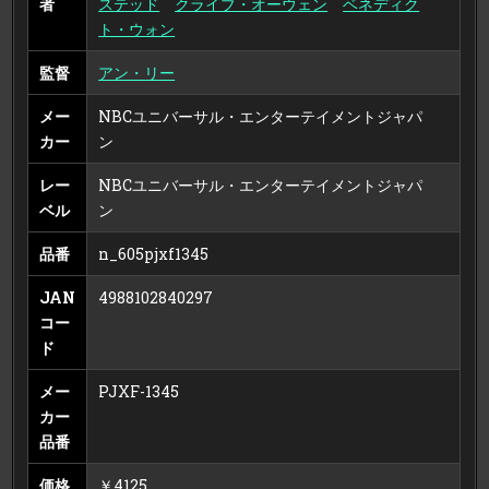
者
ステッド
クライブ・オーウェン
ベネディク
ト・ウォン
監督
アン・リー
メー
NBCユニバーサル・エンターテイメントジャパ
カー
ン
レー
NBCユニバーサル・エンターテイメントジャパ
ベル
ン
品番
n_605pjxf1345
JAN
4988102840297
コー
ド
メー
PJXF-1345
カー
品番
価格
￥4125