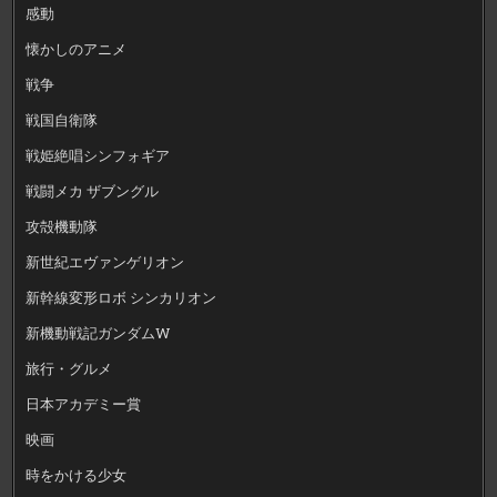
感動
懐かしのアニメ
戦争
戦国自衛隊
戦姫絶唱シンフォギア
戦闘メカ ザブングル
攻殻機動隊
新世紀エヴァンゲリオン
新幹線変形ロボ シンカリオン
新機動戦記ガンダムW
旅行・グルメ
日本アカデミー賞
映画
時をかける少女