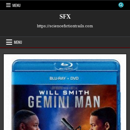
Skip
MENU
to
content
SFX
https://sciencefictiontrails.com
MENU