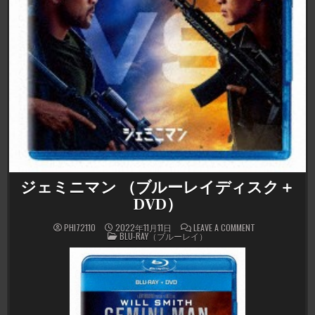
ジェミニマン （ブルーレイディスク＋
DVD）
ON
PHI72110
2022年11月11日
LEAVE A COMMENT
POSTED
ジ
BLU-RAY（ブルーレイ）
IN
ェ
ミ
ニ
マ
ン
（ブ
ル
ー
レ