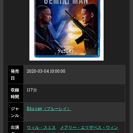
イ
デ
ィ
ス
ク
＋
DVD）
発売
2020-03-04 10:00:00
日
収録
117分
時間
ジャ
Blu-ray（ブルーレイ）
ンル
出演
ウィル・スミス
メアリー・エリザベス・ウィン