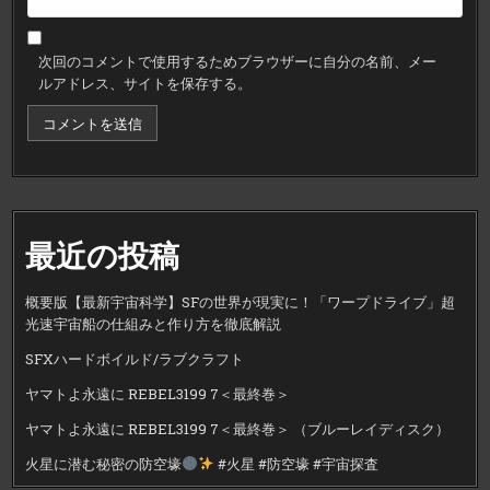
次回のコメントで使用するためブラウザーに自分の名前、メー
ルアドレス、サイトを保存する。
最近の投稿
概要版【最新宇宙科学】SFの世界が現実に！「ワープドライブ」超
光速宇宙船の仕組みと作り方を徹底解説
SFXハードボイルド/ラブクラフト
ヤマトよ永遠に REBEL3199 7＜最終巻＞
ヤマトよ永遠に REBEL3199 7＜最終巻＞ （ブルーレイディスク）
火星に潜む秘密の防空壕
#火星 #防空壕 #宇宙探査