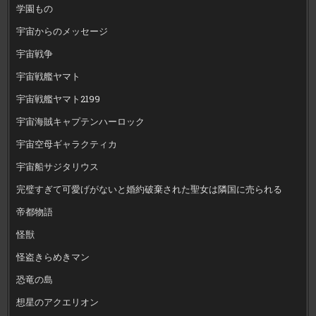
学園もの
宇宙からのメッセージ
宇宙戦争
宇宙戦艦ヤマト
宇宙戦艦ヤマト2199
宇宙海賊キャプテンハーロック
宇宙空母ギャラクティカ
宇宙船サジタリウス
完璧すぎて可愛げがないと婚約破棄された聖女は隣国に売られる
帝都物語
怪獣
怪盗きらめきマン
恐竜の島
想星のアクエリオン