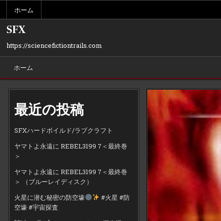
Skip
ホーム
to
content
SFX
https://sciencefictiontrails.com
ホーム
最近の投稿
SFXハードボイルド/ラブクラフト
ヤマトよ永遠に REBEL3199 7＜最終巻
＞
ヤマトよ永遠に REBEL3199 7＜最終巻
＞ （ブルーレイディスク）
火星に潜む秘密の防空壕
#火星 #防
空壕 #宇宙探査