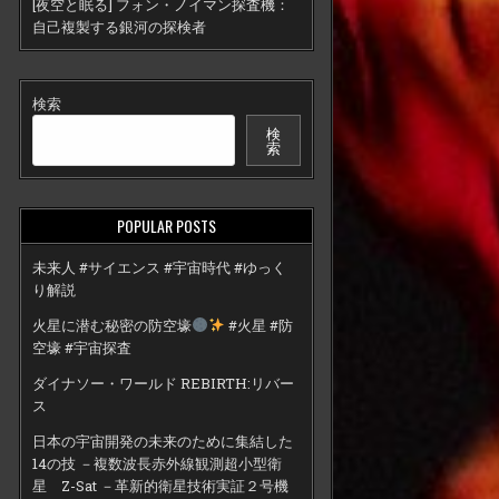
[夜空と眠る] フォン・ノイマン探査機：
自己複製する銀河の探検者
検索
検
索
POPULAR POSTS
未来人 #サイエンス #宇宙時代 #ゆっく
り解説
火星に潜む秘密の防空壕
#火星 #防
空壕 #宇宙探査
ダイナソー・ワールド REBIRTH:リバー
ス
日本の宇宙開発の未来のために集結した
14の技 －複数波長赤外線観測超小型衛
星 Z-Sat －革新的衛星技術実証２号機