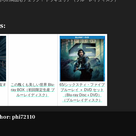
s:
 #
この醜くも美しい世界 Blu-
65/シックスティ・ファイブ
ray BOX（初回限定生産 ブ
ブルーレイ ＋ DVD セット
ルーレイディスク）
（Blu-ray Disc＋DVD）
（ブルーレイディスク）
hor:
phi72110