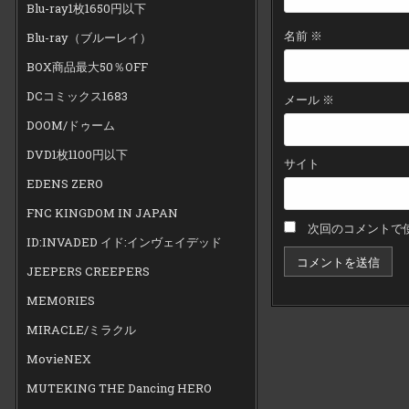
Blu-ray1枚1650円以下
名前
※
Blu-ray（ブルーレイ）
BOX商品最大50％OFF
DCコミックス1683
メール
※
DOOM/ドゥーム
DVD1枚1100円以下
サイト
EDENS ZERO
FNC KINGDOM IN JAPAN
次回のコメントで
ID:INVADED イド:インヴェイデッド
JEEPERS CREEPERS
MEMORIES
MIRACLE/ミラクル
MovieNEX
MUTEKING THE Dancing HERO