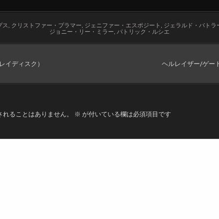
プス
,
クリストファー・プラマー
,
ジェニファー・エスポジート
,
ジェラルド・バトラ
ジョニー・リー・ミラー
,
パトリック・ルシエ
ーレイディスク）
ヘルレイザー/ゲー
されることはありません。
※
が付いている欄は必須項目です