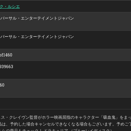
ク・ルシエ
ニバーサル・エンターテイメントジャパン
ニバーサル・エンターテイメントジャパン
bf1460
939663
60
ェス・クレイヴン監督がホラー映画屈指のキャラクター「吸血鬼」をま
商品は、予約した場合キャンセルできなくなる場合もございます。予めご
ちらの商品もチェック！ ドラキュリア （ブルーレイディスク）