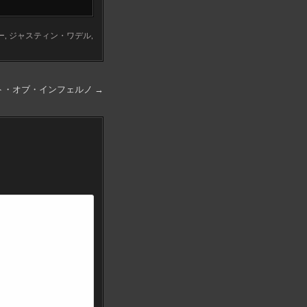
ー
,
ジャスティン・ワデル
,
ト・オブ・インフェルノ →