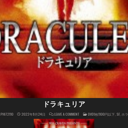
ドラキュリア
ON
POSTED
PHI72110
2022年9月24日
LEAVE A COMMENT
DVD1枚1100円以下
,
SF
,
ホ
ド
IN
ラ
キ
ュ