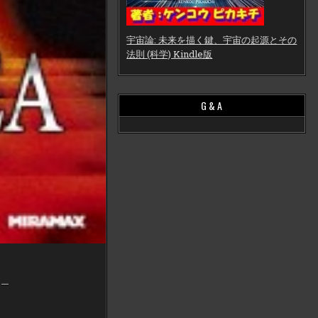
宇宙論: 未来を描く鍵、宇宙の起源とその
法則 (科学) Kindle版
G & A
ラー