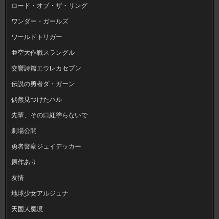
ロード・オブ・ザ・リング
ワンダー・ガールズ
ワールドトリガー
亜空大作戦スラングル
交響詩篇エウレカセブン
伝説の勇者ダ・ガーン
偶然見つけたハル
先輩、その口紅塗らないで
劇場公開
勇者警察ジェイデッカー
原作あり
友情
地球少女アルジュナ
天国大魔境