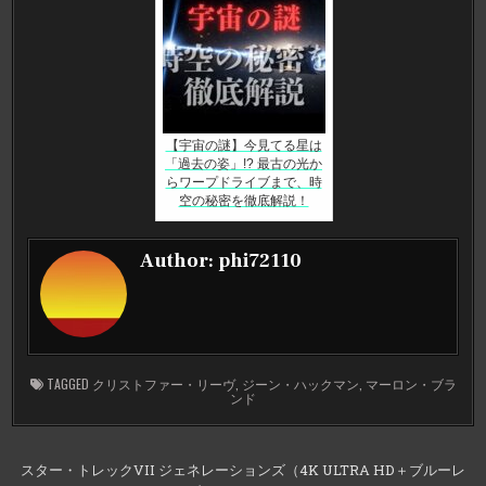
【宇宙の謎】今見てる星は
「過去の姿」!? 最古の光か
らワープドライブまで、時
空の秘密を徹底解説！
Author:
phi72110
TAGGED
クリストファー・リーヴ
,
ジーン・ハックマン
,
マーロン・ブラ
ンド
投
スター・トレックVII ジェネレーションズ（4K ULTRA HD＋ブルーレ