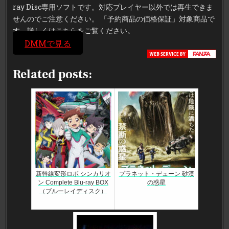
レ
ray Disc専用ソフトです。対応プレイヤー以外では再生できま
イ
デ
せんのでご注意ください。 「予約商品の価格保証」対象商品で
ィ
ス
す。詳しくはこちらをご覧ください。
ク）
DMMで見る
Related posts:
新幹線変形ロボ シンカリオ
プラネット・デューン 砂漠
ン Complete Blu-ray BOX
の惑星
（ブルーレイディスク）