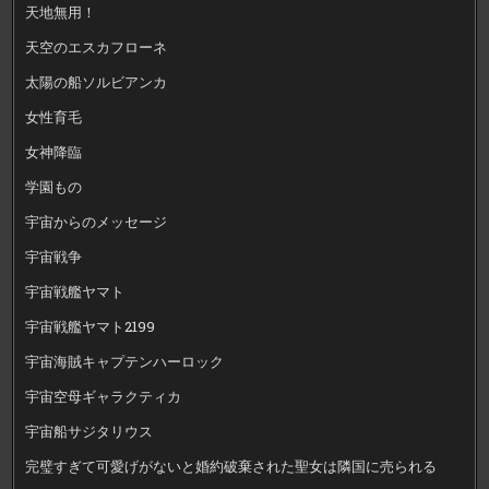
天地無用！
天空のエスカフローネ
太陽の船ソルビアンカ
女性育毛
女神降臨
学園もの
宇宙からのメッセージ
宇宙戦争
宇宙戦艦ヤマト
宇宙戦艦ヤマト2199
宇宙海賊キャプテンハーロック
宇宙空母ギャラクティカ
宇宙船サジタリウス
完璧すぎて可愛げがないと婚約破棄された聖女は隣国に売られる