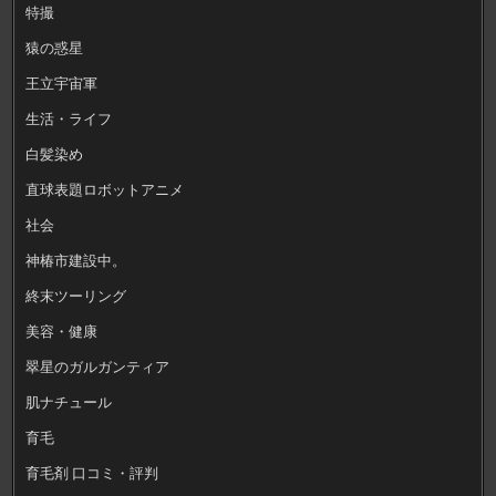
特撮
猿の惑星
王立宇宙軍
生活・ライフ
白髪染め
直球表題ロボットアニメ
社会
神椿市建設中。
終末ツーリング
美容・健康
翠星のガルガンティア
肌ナチュール
育毛
育毛剤 口コミ・評判