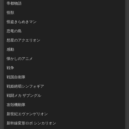
帝都物語
怪獣
怪盗きらめきマン
恐竜の島
想星のアクエリオン
感動
懐かしのアニメ
戦争
戦国自衛隊
戦姫絶唱シンフォギア
戦闘メカ ザブングル
攻殻機動隊
新世紀エヴァンゲリオン
新幹線変形ロボ シンカリオン