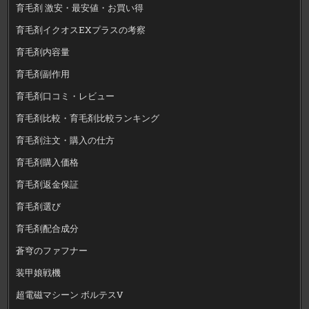
育毛剤 激安・最安値・お買い得
育毛剤イクオスEXプラスの考察
育毛剤内容量
育毛剤副作用
育毛剤口コミ・レビュー
育毛剤比較・育毛剤比較ランキング
育毛剤注文・購入の仕方
育毛剤購入価格
育毛剤返金保証
育毛剤選び
育毛剤配合成分
蒼穹のファフナー
装甲娘戦機
超電磁マシーン ボルテスV