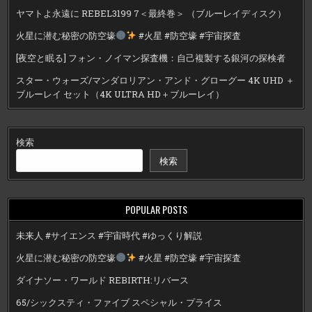
ヤマトよ永遠に REBEL3199 7＜最終巻＞ （ブルーレイディスク）
火星に潜む秘密の防空壕
#火星 #防空壕 #宇宙探査
[夜空と眠る] フォン・ノイマン探査機：自己複製する銀河の探検者
スター・ウォーズ/マンダロリアン・アンド・グローグー 4K UHD ＋
ブルーレイ セット（4K ULTRA HD＋ブルーレイ）
検索
検索
POPULAR POSTS
未来人 #サイエンス #宇宙時代 #ゆっくり解説
火星に潜む秘密の防空壕
#火星 #防空壕 #宇宙探査
ダイナソー・ワールド REBIRTH:リバース
65/シックスティ・ファイブ スペシャル・プライス