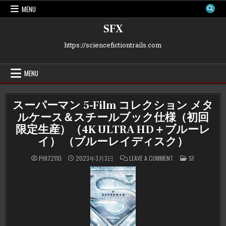
Skip
MENU
to
content
SFX
https://sciencefictiontrails.com
MENU
スーパーマン 5-Film コレクション メタ
ルケース＆スチールブック仕様（初回
限定生産）（4K ULTRA HD＋ブルーレ
イ） （ブルーレイディスク）
ON
POSTED
PHI72110
2023年3月3日
LEAVE A COMMENT
SF
ス
IN
ー
パ
ー
マ
ン
5-
FILM
コ
レ
ク