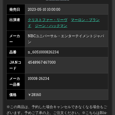
シ
ョ
ン
発売日
2023-05-10 10:00:00
メ
タ
ル
出演者
クリストファー・リーヴ
マーロン・ブラン
ケ
ー
ド
ジーン・ハックマン
ス
＆
ス
メーカ
NBCユニバーサル・エンターテイメントジャパ
チ
ー
ー
ン
ル
ブ
ッ
ク
品番
n_6051000826234
仕
様
（初
JANコ
4548967467000
回
限
ード
定
生
産）
メーカ
10008-26234
（4K
ULTRA
ー品番
HD
＋
ブ
価格
￥28160
ル
ー
レ
イ）
※この商品は、予約した場合キャンセルできなくなる場合もご
（ブ
ル
ざいます。予めご了承の上、ご注文ください。※こちらはBlu-
ー