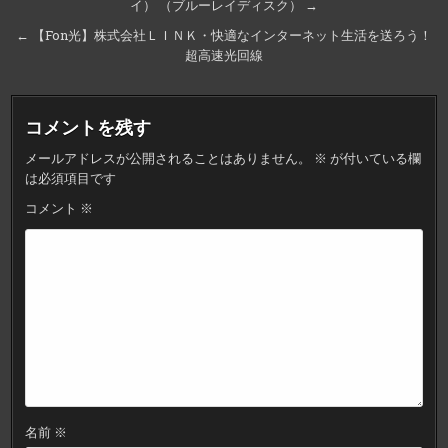
イ） （ブルーレイディスク） →
稿
ナ
← 【Fon光】株式会社ＬＩＮＫ・快適なインターネット生活を送ろう！
超高速光回線
ビ
ゲ
ー
コメントを残す
シ
メールアドレスが公開されることはありません。
※
が付いている欄
ョ
は必須項目です
ン
コメント
※
名前
※