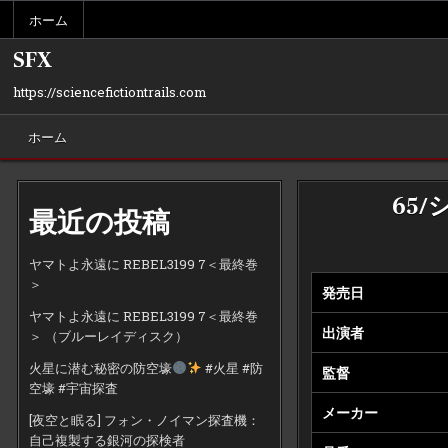
Skip
ホーム
to
content
SFX
https://sciencefictiontrails.com
ホーム
65
最近の投稿
ヤマトよ永遠に REBEL3199 7＜最終巻
＞
発売日
ヤマトよ永遠に REBEL3199 7＜最終巻
出演者
＞ （ブルーレイディスク）
火星に潜む秘密の防空壕
#火星 #防
監督
空壕 #宇宙探査
メーカー
[夜空と眠る] フォン・ノイマン探査機：
自己複製する銀河の探検者