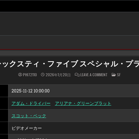
/シックスティ・ファイブ スペシャル・プ
ON
POSTED
PHI72110
2026年1月20日
LEAVE A COMMENT
SF
65/
IN
シ
ッ
ク
2025-11-12 10:00:00
ス
テ
ィ・
アダム・ドライバー
アリアナ・グリーンブラット
フ
ァ
イ
スコット・ベック
ブ
ス
ペ
シ
ビデオメーカー
ャ
ル・
プ