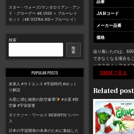
品番
スター・ウォーズ/マンダロリアン・アン
ド・グローグー 4K UHD ＋ ブルーレイ
JANコード
セット（4K ULTRA HD＋ブルーレイ）
メーカー品番
価格
検索
検
索
辿り着いたのは、65
できなくなる場合もご
ックスティ・ファイブ
DMMで見る
POPULAR POSTS
未来人 #サイエンス #宇宙時代 #ゆっく
Related post
り解説
火星に潜む秘密の防空壕
#火星 #防
空壕 #宇宙探査
ダイナソー・ワールド REBIRTH:リバー
ス
日本の宇宙開発の未来のために集結した