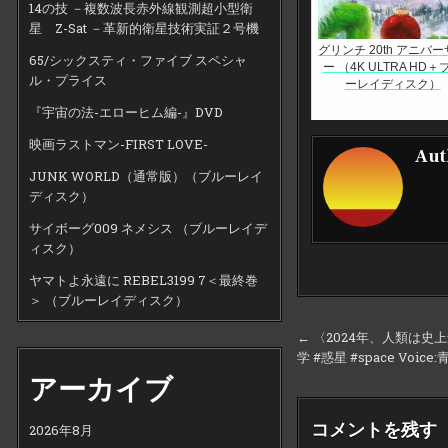
14の技 －複数波長赤外線観測超小型衛
星 Z-Sat －革新的衛星技術実証２号機
グリンチ 20th アニバ
65/シックスティ・ファイブ スペシャ
ー （4K ULTRA HD＋
ル・プライス
ーレイディスク）
『宇宙の法-エローヒム編-』DVD
映画ラストマン-FIRST LOVE-
Aut
JUNK WORLD（通常版）（ブルーレイ
ディスク）
サイボーグ009 ネメシス （ブルーレイデ
ィスク）
ヤマトよ永遠に REBEL3199 7＜最終巻
＞ （ブルーレイディスク）
投
← 〈2024年、人類は史
学 #惑星 #space Voice
稿
アーカイブ
ナ
ビ
コメントを残す
2026年8月