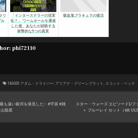
ーサリ
「インターステラーの現実
吸血鬼ブラキュラの復活
ブル
化？」 ワームホールを通過
した後、あなたが経験する
衝撃的な5つの真実
hor:
phi72110
TAGGED
アダム・ドライバー
,
アリアナ・グリーンブラット
,
スコット・ベック
上最も遠い銀河を発見した〉#宇宙 #雑
スター・ウォーズ エピソード1/ファ
:青山龍星
＋ ブルーレイ セット（4K UL