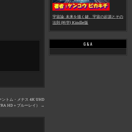
宇宙論: 未来を描く鍵、宇宙の起源とその
法則 (科学) Kindle版
G & A
ントム・メナス 4K UHD
TRA HD＋ブルーレイ） →