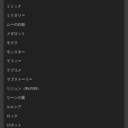
ミミック
ミリタリー
ムーの白鯨
メダロット
モスラ
モンスター
ラフィー
ラブコメ
ラブストーリー
リジュン（RiJUN）
リーンの翼
ルルシア
ロック
ロボット