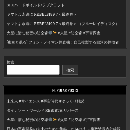
SFXハードボイルド/ラブクラフト
ヤマトよ永遠に REBEL3199 7＜最終巻＞
ヤマトよ永遠に REBEL3199 7＜最終巻＞ （ブルーレイディスク）
火星に潜む秘密の防空壕
#火星 #防空壕 #宇宙探査
[夜空と眠る] フォン・ノイマン探査機：自己複製する銀河の探検者
検索
検索
POPULAR POSTS
未来人 #サイエンス #宇宙時代 #ゆっくり解説
ダイナソー・ワールド REBIRTH:リバース
火星に潜む秘密の防空壕
#火星 #防空壕 #宇宙探査
日本の宇宙開発の未来のために集結した14の技 －複数波長赤外線観