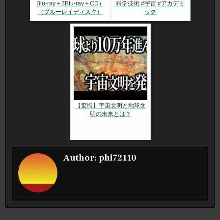
Blu-ray＋2Blu-ray＋CD）
科学技術 #宇宙 #アカデミ
（ブルーレイディスク）
ック
【驚愕】宇宙文明と地球文
明の未来とは？
Author:
phi72110