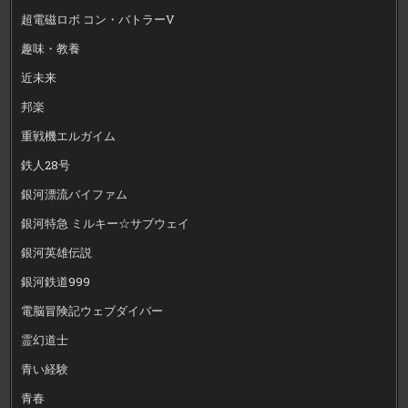
超電磁ロボ コン・バトラーV
趣味・教養
近未来
邦楽
重戦機エルガイム
鉄人28号
銀河漂流バイファム
銀河特急 ミルキー☆サブウェイ
銀河英雄伝説
銀河鉄道999
電脳冒険記ウェブダイバー
霊幻道士
青い経験
青春