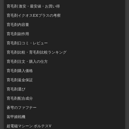
育毛剤 激安・最安値・お買い得
育毛剤イクオスEXプラスの考察
育毛剤内容量
育毛剤副作用
育毛剤口コミ・レビュー
育毛剤比較・育毛剤比較ランキング
育毛剤注文・購入の仕方
育毛剤購入価格
育毛剤返金保証
育毛剤選び
育毛剤配合成分
蒼穹のファフナー
装甲娘戦機
超電磁マシーン ボルテスV