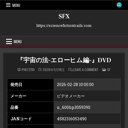
Skip
MENU
to
content
SFX
https://sciencefictiontrails.com
MENU
『宇宙の法-エローヒム編-』DVD
ON
POSTED
PHI72110
2026年1月19日
LEAVE A COMMENT
SF
『宇
IN
宙
の
法-
発売日
2026-02-28 10:00:00
エ
ロ
ー
メーカー
ビデオメーカー
ヒ
ム
編-』
品番
n_600hp3059390
DVD
JANコード
4582316053490