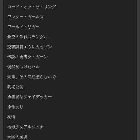
ロード・オブ・ザ・リング
ワンダー・ガールズ
ワールドトリガー
亜空大作戦スラングル
交響詩篇エウレカセブン
伝説の勇者ダ・ガーン
偶然見つけたハル
先輩、その口紅塗らないで
劇場公開
勇者警察ジェイデッカー
原作あり
友情
地球少女アルジュナ
天国大魔境