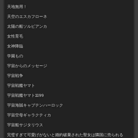
天地無用！
天空のエスカフローネ
太陽の船ソルビアンカ
女性育毛
女神降臨
学園もの
宇宙からのメッセージ
宇宙戦争
宇宙戦艦ヤマト
宇宙戦艦ヤマト2199
宇宙海賊キャプテンハーロック
宇宙空母ギャラクティカ
宇宙船サジタリウス
完璧すぎて可愛げがないと婚約破棄された聖女は隣国に売られる