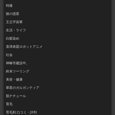
特撮
猿の惑星
王立宇宙軍
生活・ライフ
白髪染め
直球表題ロボットアニメ
社会
神椿市建設中。
終末ツーリング
美容・健康
翠星のガルガンティア
肌ナチュール
育毛
育毛剤 口コミ・評判