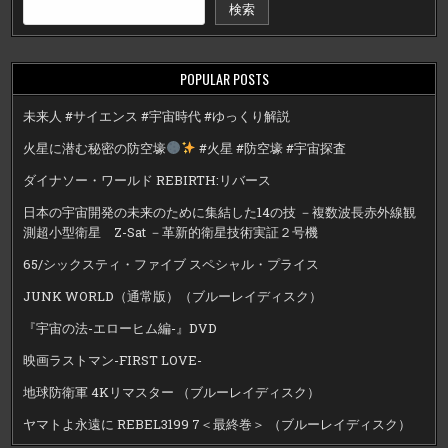
検索
POPULAR POSTS
未来人 #サイエンス #宇宙時代 #ゆっくり解説
火星に潜む秘密の防空壕
#火星 #防空壕 #宇宙探査
ダイナソー・ワールド REBIRTH:リバース
日本の宇宙開発の未来のために集結した14の技 －複数波長赤外線観
測超小型衛星 Z-Sat －革新的衛星技術実証２号機
65/シックスティ・ファイブ スペシャル・プライス
JUNK WORLD（通常版）（ブルーレイディスク）
『宇宙の法-エローヒム編-』DVD
映画ラストマン-FIRST LOVE-
地球防衛軍 4Kリマスター （ブルーレイディスク）
ヤマトよ永遠に REBEL3199 7＜最終巻＞ （ブルーレイディスク）