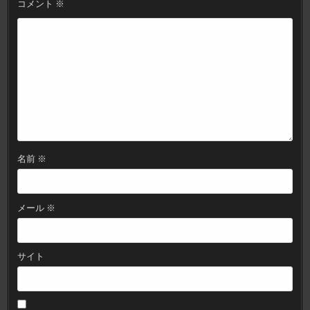
コメント
※
ョ
ン
名前
※
メール
※
サイト