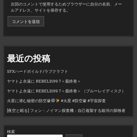
次回のコメントで使用するためブラウザーに自分の名前、メー
ルアドレス、サイトを保存する。
最近の投稿
SFXハードボイルド/ラブクラフト
ヤマトよ永遠に REBEL3199 7＜最終巻＞
ヤマトよ永遠に REBEL3199 7＜最終巻＞ （ブルーレイディスク）
火星に潜む秘密の防空壕
#火星 #防空壕 #宇宙探査
[夜空と眠る] フォン・ノイマン探査機：自己複製する銀河の探検者
検索