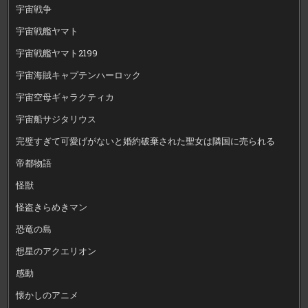
宇宙戦争
宇宙戦艦ヤマト
宇宙戦艦ヤマト2199
宇宙海賊キャプテンハーロック
宇宙空母ギャラクティカ
宇宙船サジタリウス
完璧すぎて可愛げがないと婚約破棄された聖女は隣国に売られる
帝都物語
怪獣
怪盗きらめきマン
恐竜の島
想星のアクエリオン
感動
懐かしのアニメ