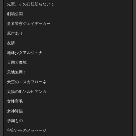
先輩、その口紅塗らないで
劇場公開
勇者警察ジェイデッカー
原作あり
友情
地球少女アルジュナ
天国大魔境
天地無用！
天空のエスカフローネ
太陽の船ソルビアンカ
女性育毛
女神降臨
学園もの
宇宙からのメッセージ