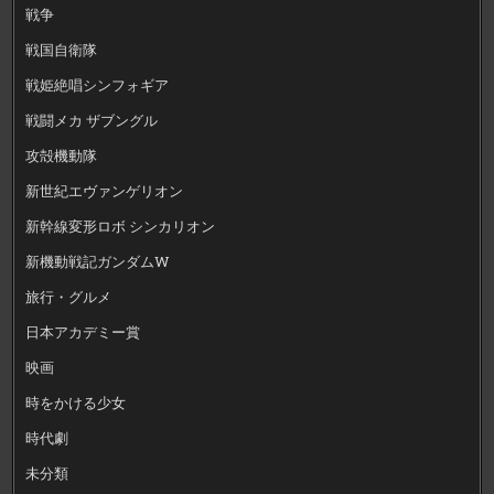
戦争
戦国自衛隊
戦姫絶唱シンフォギア
戦闘メカ ザブングル
攻殻機動隊
新世紀エヴァンゲリオン
新幹線変形ロボ シンカリオン
新機動戦記ガンダムW
旅行・グルメ
日本アカデミー賞
映画
時をかける少女
時代劇
未分類