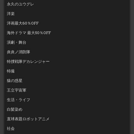
永久のユウグレ
洋楽
洋画最大60％OFF
海外ドラマ 最大50％OFF
演劇・舞台
炎炎ノ消防隊
特捜戦隊デカレンジャー
特撮
猿の惑星
王立宇宙軍
生活・ライフ
白髪染め
直球表題ロボットアニメ
社会