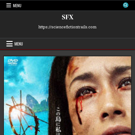
Skip
MENU
to
content
SFX
https://sciencefictiontrails.com
MENU