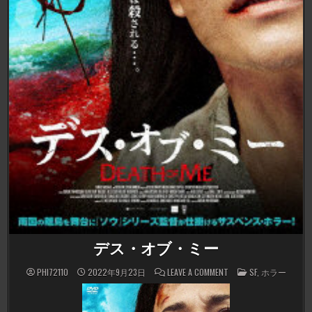
デス・オブ・ミー
ON
POSTED
PHI72110
2022年9月23日
LEAVE A COMMENT
SF
,
ホラー
デ
IN
ス・
オ
ブ・