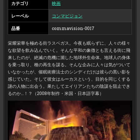
カテゴリ
映画
レーベル
コンマビジョン
品番
commavision-0017
栄耀栄華を極める街ラスベガス。今夜も眠らずに、人々の様々
な欲望を飲み込んでいく。そんな平和の象徴とも言える街に飛
来したのが、絶滅の危機に瀕した地球外生命体。地球人の身体
を乗っ取り、種の再生を謀る。そんな企みに人々は気がついて
いなかったが、催眠術療法士のシンディだけは彼らの黒い影を
感じていた。そして彼女はルーカスという、目的を同じくする
謎の人物に出会う。果たしてエイリアンたちの陰謀を阻止でき
るのか…！？（2008年制作・米国・日本語字幕）