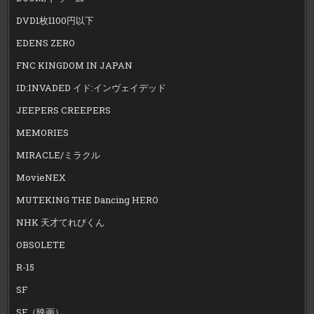
DVD1枚1100円以下
EDENS ZERO
FNC KINGDOM IN JAPAN
ID:INVADED イド:インヴェイデッド
JEEPERS CREEPERS
MEMORIES
MIRACLE/ミラクル
MovieNEX
MUTEKING THE Dancing HERO
NHK 天才てれびくん
OBSOLETE
R-15
SF
SF（映画）