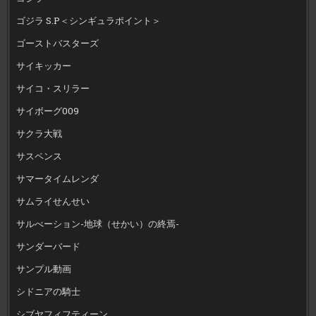
ゴジラ S.P＜シンギュラポイント＞
ゴーストバスターズ
サイキッカー
サイコ・スリラー
サイボーグ009
サクラ大戦
サスペンス
サマータイムレンダ
サムライせんせい
サルべーション-地球（せかい）の終焉-
サンダーバード
サンプル動画
シドニアの騎士
シブヤフィフティーン