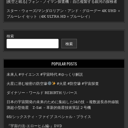
[夜空と眠る] フォン・ノイマン探査機：自己複製する銀河の探検者
スター・ウォーズ/マンダロリアン・アンド・グローグー 4K UHD ＋
ブルーレイ セット（4K ULTRA HD＋ブルーレイ）
検索
検索
POPULAR POSTS
未来人 #サイエンス #宇宙時代 #ゆっくり解説
火星に潜む秘密の防空壕
#火星 #防空壕 #宇宙探査
ダイナソー・ワールド REBIRTH:リバース
日本の宇宙開発の未来のために集結した14の技 －複数波長赤外線観
測超小型衛星 Z-Sat －革新的衛星技術実証２号機
65/シックスティ・ファイブ スペシャル・プライス
『宇宙の法-エローヒム編-』DVD