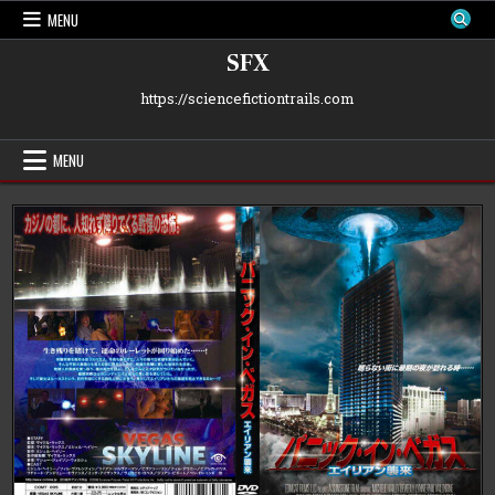
Skip
MENU
to
content
SFX
https://sciencefictiontrails.com
MENU