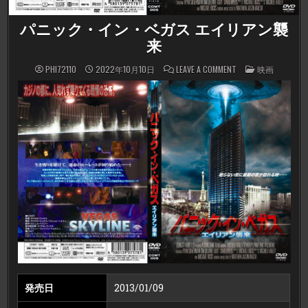
パニック・イン・ベガス エイリアン襲
来
ON
POSTED
PHI72110
2022年10月10日
LEAVE A COMMENT
映画
パ
IN
ニ
ッ
ク・
イ
ン・
ベ
ガ
ス
エ
イ
リ
ア
ン
襲
来
発売日
2013/01/09