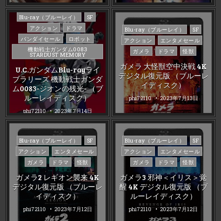
Posted
Blu-ray（ブルーレイ）
SF
in
アクション
ドラマ
Posted
Blu-ray（ブルーレイ）
SF
in
バンダイセール
ロボット
アクション
エンタメセール
機動戦士ガンダム0083
ガメラ
ドラマ
怪獣
STARDUST MEMORY
ガメラ 大怪獣空中決戦 4K
U.C.ガンダムBlu-rayライ
デジタル復元版 （ブルーレ
ブラリーズ 機動戦士ガンダ
イディスク）
ム0083-ジオンの残光- （ブ
ルーレイディスク）
phi72110
2023年7月13日
phi72110
2023年7月14日
Posted
Posted
Blu-ray（ブルーレイ）
SF
Blu-ray（ブルーレイ）
SF
in
in
アクション
エンタメセール
アクション
エンタメセール
ガメラ
ドラマ
怪獣
ガメラ
ドラマ
怪獣
ガメラ2 レギオン襲来 4K
ガメラ3 邪神＜イリス＞覚
デジタル復元版 （ブルーレ
醒 4K デジタル復元版 （ブ
イディスク）
ルーレイディスク）
phi72110
2023年7月12日
phi72110
2023年7月12日