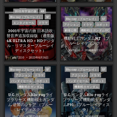
Posted
2001年宇宙の旅
4K
in
Blu-ray（ブルーレイ）
SF
Posted
Blu-ray（ブルーレイ）
SF
エンタメセール
ドラマ
in
アクション
ドラマ
ロボット
2001年宇宙の旅 日本語吹
劇場公開
機動戦士ガンダムUC
替音声追加収録版 （通常版
機動戦士ガンダムNT （ブ
4K ULTRA HD＋HDデジタ
ルーレイディスク）
ル・リマスターブルーレイ
ディスクセット）
phi72110
2023年6月13日
phi72110
2023年6月16日
Posted
Posted
Blu-ray（ブルーレイ）
SF
Blu-ray（ブルーレイ）
SF
in
in
アクション
ドラマ
アクション
ドラマ
バンダイセール
ロボット
バンダイセール
ロボット
機動戦士ガンダム
機動戦士ガンダム
U.C.ガンダムBlu-rayライ
U.C.ガンダムBlu-rayライ
ブラリーズ 機動戦士ガンダ
ブラリーズ 機動戦士ガンダ
ム 逆襲のシャア （ブルー
ムF91 （ブルーレイディス
レイディスク）
ク）
phi72110
2023年6月11日
phi72110
2023年6月10日