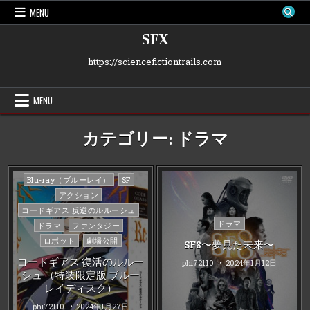
Skip
MENU
to
content
SFX
https://sciencefictiontrails.com
MENU
カテゴリー:
ドラマ
Posted
Blu-ray（ブルーレイ）
SF
in
アクション
コードギアス 反逆のルルーシュ
Posted
ドラマ
ドラマ
ファンタジー
in
ロボット
劇場公開
SF8〜夢見た未来〜
コードギアス 復活のルルー
phi72110
2024年1月12日
シュ （特装限定版 ブルー
レイディスク）
phi72110
2024年1月27日