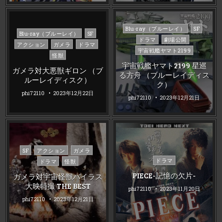
Posted
Blu-ray（ブルーレイ）
SF
Posted
Blu-ray（ブルーレイ）
SF
in
ドラマ
劇場公開
in
アクション
ガメラ
ドラマ
宇宙戦艦ヤマト2199
怪獣
宇宙戦艦ヤマト2199 星巡
ガメラ対大悪獣ギロン （ブ
る方舟 （ブルーレイディス
ルーレイディスク）
ク）
phi72110
2023年12月22日
phi72110
2023年12月21日
Posted
SF
アクション
ガメラ
in
Posted
ドラマ
ドラマ
怪獣
in
PIECE-記憶の欠片-
ガメラ対宇宙怪獣バイラス
大映特撮 THE BEST
phi72110
2023年11月20日
phi72110
2023年12月21日