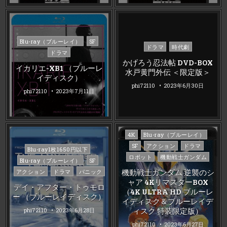
Posted
Blu-ray（ブルーレイ）
SF
Posted
ドラマ
時代劇
in
ドラマ
in
かげろう忍法帖 DVD-BOX
イカリエ-XB1 （ブルーレ
水戸黄門外伝 ＜限定版＞
イディスク）
phi72110
2023年6月30日
phi72110
2023年7月11日
Posted
4K
Blu-ray（ブルーレイ）
in
SF
アクション
ドラマ
Posted
Blu-ray1枚1650円以下
ロボット
機動戦士ガンダム
in
Blu-ray（ブルーレイ）
SF
機動戦士ガンダム 逆襲のシ
アクション
ドラマ
パニック
ャア 4KリマスターBOX
デイ・アフター・トゥモロ
（4K ULTRA HD ブルーレ
ー （ブルーレイディスク）
イディスク＆ブルーレイデ
ィスク 特装限定版）
phi72110
2023年6月28日
phi72110
2023年6月27日