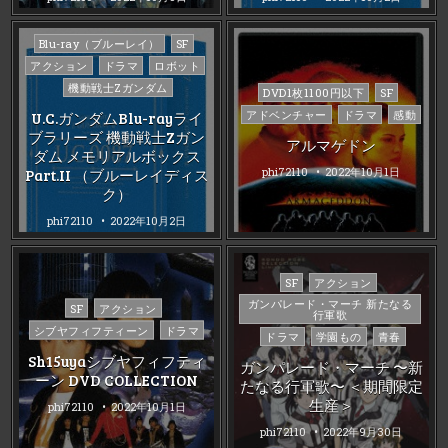
Posted
Blu-ray（ブルーレイ）
SF
in
アクション
ドラマ
ロボット
機動戦士Zガンダム
Posted
DVD1枚1100円以下
SF
in
アドベンチャー
ドラマ
感動
U.C.ガンダムBlu-rayライ
ブラリーズ 機動戦士Zガン
アルマゲドン
ダム メモリアルボックス
phi72110
2022年10月1日
Part.II （ブルーレイディス
ク）
phi72110
2022年10月2日
Posted
SF
アクション
in
ガンパレード・マーチ 新たなる
Posted
SF
アクション
行軍歌
in
シブヤフィフティーン
ドラマ
ドラマ
学園もの
青春
Sh15uyaシブヤフィフティ
ガンパレード・マーチ 〜新
ーン DVD COLLECTION
たなる行軍歌〜 ＜期間限定
生産＞
phi72110
2022年10月1日
phi72110
2022年9月30日