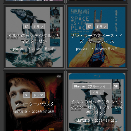
phi72110
2023年11月12日
Posted
Posted
SF
ドラマ
SF
ドラマ
in
in
イルカの日≪デジタル・リ
サン・ラーのスペース・イ
マスター版≫
ズ・ザ・プレイス
phi72110
2023年9月30日
phi72110
2023年9月29日
Posted
Blu-ray（ブルーレイ）
SF
in
ドラマ
Posted
SF
ドラマ
in
イルカの日≪デジタル・リ
スローターハウス5
マスター版≫ （ブルーレイ
phi72110
2023年9月28日
ディスク）
phi72110
2023年9月26日