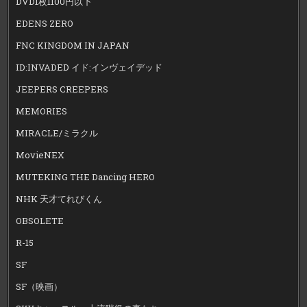
DVD1枚1100円以下
EDENS ZERO
FNC KINGDOM IN JAPAN
ID:INVADED イド:インヴェイデッド
JEEPERS CREEPERS
MEMORIES
MIRACLE/ミラクル
MovieNEX
MUTEKING THE Dancing HERO
NHK 天才てれびくん
OBSOLETE
R-15
SF
SF（映画）