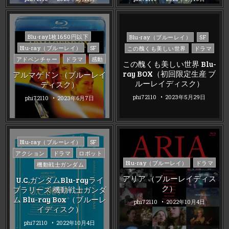
Posted
Posted
Blu-ray1枚1650円以下
Blu-ray（ブルーレイ）
SF
in
in
Blu-ray（ブルーレイ）
SF
この醜くも美しい世界
ドラマ
アドベンチャー
ドラマ
感動
この醜くも美しい世界 Blu-
ray BOX（初回限定生産 ブ
アルマゲドン （ブルーレイ
ルーレイディスク）
ディスク）
phi72110
2023年5月29日
phi72110
2023年6月7日
Posted
Blu-ray（ブルーレイ）
SF
in
アクション
ドラマ
ロボット
Posted
Blu-ray（ブルーレイ）
ドラマ
機動戦士ガンダム
in
アリア （ブルーレイディス
U.C.ガンダムBlu-rayライ
ク）
ブラリーズ 機動戦士ガンダ
ム Blu-ray Box （ブルーレ
phi72110
2022年10月4日
イディスク）
phi72110
2022年10月4日