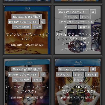
Posted
Blu-ray（ブルーレイ）
SF
in
Posted
Blu-ray1枚1650円以下
アクション
ドラマ
in
Blu-ray（ブルーレイ）
SF
マジェスティックプリンス
サンプル動画
ドラマ
ロボット
劇場公開
オデッセイ （ブルーレイデ
劇場版 マジェスティックプ
ィスク）
リンス 覚醒の遺伝子 （ブ
ルーレイディスク）
phi72110
2023年6月22日
phi72110
2023年6月21日
Posted
Posted
Blu-ray1枚1650円以下
Blu-ray（ブルーレイ）
SF
in
in
Blu-ray（ブルーレイ）
SF
イノセンス
ドラマ
ロボット
サンプル動画
ドラマ
近未来
パッセンジャー （ブルーレ
イノセンス 4Kリマスター
イディスク）
（ブルーレイディスク）
phi72110
2023年6月18日
phi72110
2023年6月17日