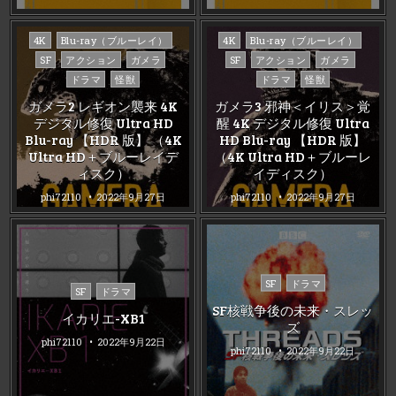
Posted
Posted
4K
Blu-ray（ブルーレイ）
4K
Blu-ray（ブルーレイ）
in
in
SF
アクション
ガメラ
SF
アクション
ガメラ
ドラマ
怪獣
ドラマ
怪獣
ガメラ2 レギオン襲来 4K
ガメラ3 邪神＜イリス＞覚
デジタル修復 Ultra HD
醒 4K デジタル修復 Ultra
Blu-ray 【HDR 版】 （4K
HD Blu-ray 【HDR 版】
Ultra HD＋ブルーレイデ
（4K Ultra HD＋ブルーレ
ィスク）
イディスク）
phi72110
2022年9月27日
phi72110
2022年9月27日
Posted
SF
ドラマ
Posted
SF
ドラマ
in
in
SF核戦争後の未来・スレッ
イカリエ-XB1
ズ
phi72110
2022年9月22日
phi72110
2022年9月22日