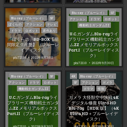
Posted
Blu-ray（ブルーレイ）
SF
Posted
in
Blu-ray（ブルーレイ）
SF
アクション
ドラマ
ロボット
in
ぼくらの
アクション
テレビ
機動戦士ガンダムZZ
ドラマ
ロボット
原作あり
U.C.ガンダムBlu-rayライ
「ぼくらの」BD-BOX【期
ブラリーズ 機動戦士ガンダ
間限定生産盤】 （ブルーレ
ムZZ メモリアルボックス
イディスク）
Part.I （ブルーレイディス
ク）
phi72110
2022年9月30日
phi72110
2022年9月30日
Posted
Posted
Blu-ray（ブルーレイ）
SF
4K
Blu-ray（ブルーレイ）
in
in
アクション
ドラマ
ロボット
SF
アクション
ガメラ
機動戦士ガンダムZZ
ドラマ
怪獣
U.C.ガンダムBlu-rayライ
ガメラ 大怪獣空中決戦 4K
ブラリーズ 機動戦士ガンダ
デジタル修復 Ultra HD
ムZZ メモリアルボックス
Blu-ray 【HDR 版】 （4K
Part.II （ブルーレイディス
Ultra HD＋ブルーレイデ
ク）
ィスク）
phi72110
2022年9月30日
phi72110
2022年9月30日