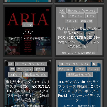
Posted
4K
Blu-ray（ブルーレイ）
in
SF
アクション
ドラマ
ロボット
劇場公開
Posted
ドラマ
機動戦士ガンダム 劇場版三
in
アリア
部作 4Kリマスター
BOX（4K ULTRA HD Blu-
phi72110
2022年10月4日
ray＆ブルーレイディスク
特装限定版）
phi72110
2022年10月3日
Posted
Posted
4K
Blu-ray（ブルーレイ）
Blu-ray（ブルーレイ）
SF
in
in
SF
アクション
ドラマ
アクション
ドラマ
ロボット
ロボット
機動戦士ガンダム
機動戦士Zガンダム
機動戦士ガンダムF91 4Kリ
U.C.ガンダムBlu-rayライ
マスターBOX （4K ULTRA
ブラリーズ 機動戦士Zガン
HD ブルーレイディスク＆
ダム メモリアルボックス
ブルーレイディスク 2枚組
Part.I （ブルーレイディス
特装限定版）
ク）
phi72110
2022年10月3日
phi72110
2022年10月2日