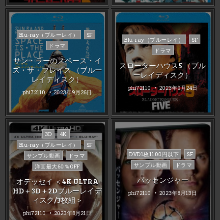
Posted
Blu-ray（ブルーレイ）
SF
Posted
Blu-ray（ブルーレイ）
SF
in
ドラマ
in
ドラマ
サン・ラーのスペース・イ
スローターハウス5 （ブル
ズ・ザ・プレイス （ブルー
ーレイディスク）
レイディスク）
phi72110
2023年9月24日
phi72110
2023年9月26日
Posted
3D
4K
in
Blu-ray（ブルーレイ）
SF
Posted
DVD1枚1100円以下
SF
サンプル動画
ドラマ
in
サンプル動画
ドラマ
洋画最大60％OFF
パッセンジャー
オデッセイ ＜4K ULTRA
HD＋3D＋2Dブルーレイデ
phi72110
2023年8月13日
ィスク/3枚組＞
phi72110
2023年8月21日