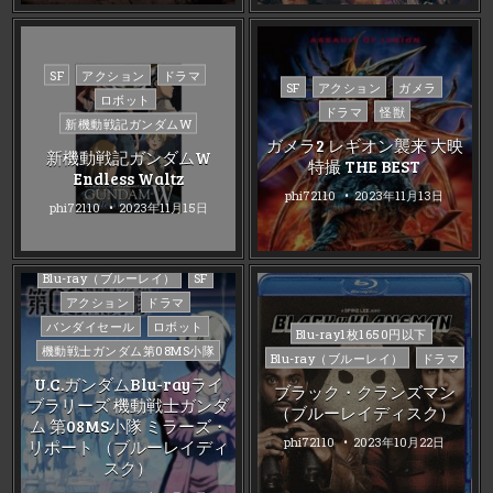
Posted
SF
アクション
ドラマ
Posted
SF
アクション
ガメラ
in
ロボット
in
ドラマ
怪獣
新機動戦記ガンダムW
ガメラ2 レギオン襲来 大映
新機動戦記ガンダムW
特撮 THE BEST
Endless Waltz
phi72110
2023年11月13日
phi72110
2023年11月15日
Posted
Blu-ray（ブルーレイ）
SF
in
アクション
ドラマ
バンダイセール
ロボット
Posted
Blu-ray1枚1650円以下
機動戦士ガンダム第08MS小隊
in
Blu-ray（ブルーレイ）
ドラマ
U.C.ガンダムBlu-rayライ
ブラック・クランズマン
ブラリーズ 機動戦士ガンダ
（ブルーレイディスク）
ム 第08MS小隊 ミラーズ・
phi72110
2023年10月22日
リポート （ブルーレイディ
スク）