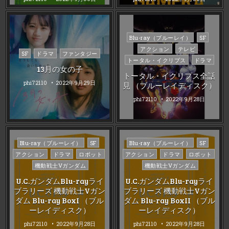
Posted
Blu-ray（ブルーレイ）
SF
in
アクション
テレビ
Posted
SF
ドラマ
ファンタジー
トータル・イクリプス
ドラマ
in
13月の女の子
トータル・イクリプス全話
phi72110
2022年9月29日
見 （ブルーレイディスク）
phi72110
2022年9月28日
Posted
Posted
Blu-ray（ブルーレイ）
SF
Blu-ray（ブルーレイ）
SF
in
in
アクション
ドラマ
ロボット
アクション
ドラマ
ロボット
機動戦士Vガンダム
機動戦士Vガンダム
U.C.ガンダムBlu-rayライ
U.C.ガンダムBlu-rayライ
ブラリーズ 機動戦士Vガン
ブラリーズ 機動戦士Vガン
ダム Blu-ray BoxI （ブル
ダム Blu-ray BoxII （ブル
ーレイディスク）
ーレイディスク）
phi72110
2022年9月28日
phi72110
2022年9月28日