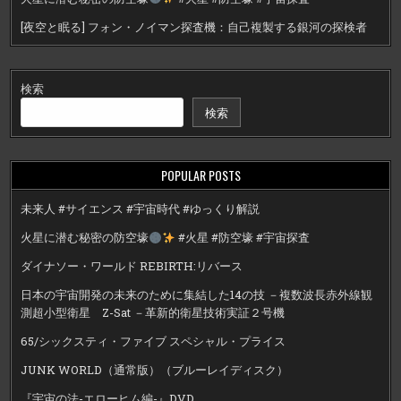
[夜空と眠る] フォン・ノイマン探査機：自己複製する銀河の探検者
検索
検索
POPULAR POSTS
未来人 #サイエンス #宇宙時代 #ゆっくり解説
火星に潜む秘密の防空壕
#火星 #防空壕 #宇宙探査
ダイナソー・ワールド REBIRTH:リバース
日本の宇宙開発の未来のために集結した14の技 －複数波長赤外線観
測超小型衛星 Z-Sat －革新的衛星技術実証２号機
65/シックスティ・ファイブ スペシャル・プライス
JUNK WORLD（通常版）（ブルーレイディスク）
『宇宙の法-エローヒム編-』DVD