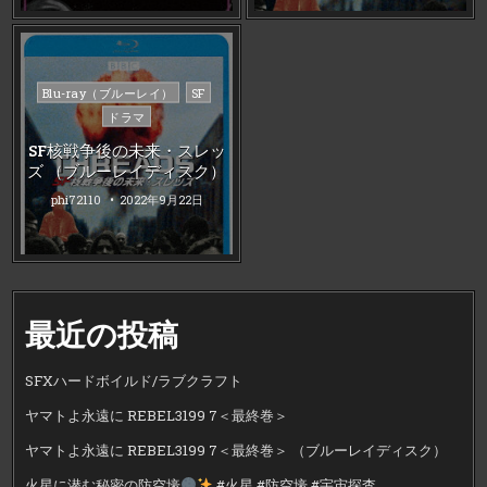
Posted
Blu-ray（ブルーレイ）
SF
in
ドラマ
SF核戦争後の未来・スレッ
ズ （ブルーレイディスク）
phi72110
2022年9月22日
最近の投稿
SFXハードボイルド/ラブクラフト
ヤマトよ永遠に REBEL3199 7＜最終巻＞
ヤマトよ永遠に REBEL3199 7＜最終巻＞ （ブルーレイディスク）
火星に潜む秘密の防空壕
#火星 #防空壕 #宇宙探査