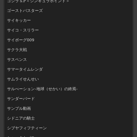
ゴジラ S.P＜シンギュラポイント＞
ゴーストバスターズ
サイキッカー
サイコ・スリラー
サイボーグ009
サクラ大戦
サスペンス
サマータイムレンダ
サムライせんせい
サルべーション-地球（せかい）の終焉-
サンダーバード
サンプル動画
シドニアの騎士
シブヤフィフティーン