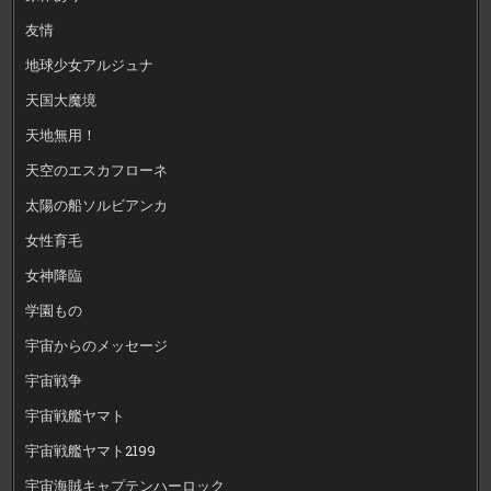
友情
地球少女アルジュナ
天国大魔境
天地無用！
天空のエスカフローネ
太陽の船ソルビアンカ
女性育毛
女神降臨
学園もの
宇宙からのメッセージ
宇宙戦争
宇宙戦艦ヤマト
宇宙戦艦ヤマト2199
宇宙海賊キャプテンハーロック