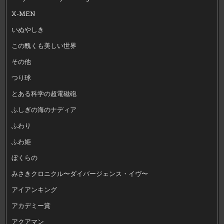
X-MEN
いぬやしき
この醜くも美しい世界
その他
つり球
とある科学の超電磁砲
ふしぎの海のナディア
ふわり
ふわ姫
ぼくらの
みさきクロニクル〜ダイバージェンス・イヴ〜
アイアンキング
アカデミー賞
アクアマン