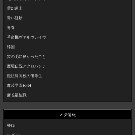
霊幻道士
青い経験
青春
革命機ヴァルヴレイヴ
韓国
髪の毛に良かったこと
魔境伝説アクロバンチ
魔法科高校の優等生
魔装学園H×H
麻雀最強戦
メタ情報
登録