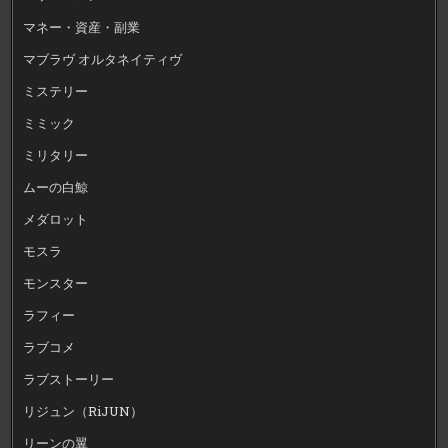
マネー・資産・副業
マブラヴ オルタネイティヴ
ミステリー
ミミック
ミリタリー
ムーの白鯨
メダロット
モスラ
モンスター
ラフィー
ラブコメ
ラブストーリー
リジュン（RiJUN）
リーンの翼