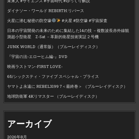
未来人 #サイエンス #宇宙時代 #ゆっくり解説
ダイナソー・ワールド REBIRTH:リバース
火星に潜む秘密の防空壕
#火星 #防空壕 #宇宙探査
日本の宇宙開発の未来のために集結した14の技 －複数波長赤外線観
測超小型衛星 Z-Sat －革新的衛星技術実証２号機
JUNK WORLD（通常版）（ブルーレイディスク）
『宇宙の法-エローヒム編-』DVD
映画ラストマン-FIRST LOVE-
65/シックスティ・ファイブ スペシャル・プライス
ヤマトよ永遠に REBEL3199 7＜最終巻＞ （ブルーレイディスク）
地球防衛軍 4Kリマスター （ブルーレイディスク）
アーカイブ
2026年8月