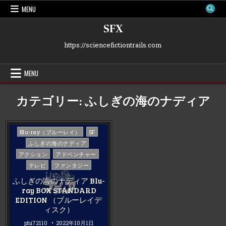
Skip
MENU
to
content
SFX
https://sciencefictiontrails.com
MENU
カテゴリー:
ふしぎの海のナディア
Posted
Blu-ray（ブルーレイ）
SF
in
ふしぎの海のナディア
アクション
アドベンチャー
テレビ
ファンタジー
ふしぎの海のナディア Blu-
ray BOX STANDARD
EDITION （ブルーレイデ
ィスク）
phi72110
2022年10月1日