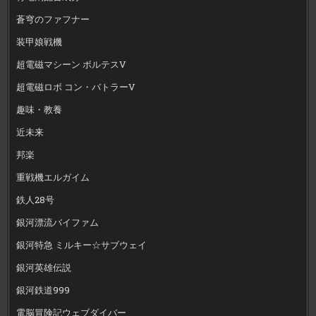
蒼穹のファフナー
装甲娘戦機
超電磁マシーン ボルテスV
超電磁ロボ コン・バトラーV
趣味・教養
近未来
邦楽
重戦機エルガイム
鉄人28号
銀河漂流バイファム
銀河特急 ミルキー☆サブウェイ
銀河英雄伝説
銀河鉄道999
電脳冒険記ウェブダイバー