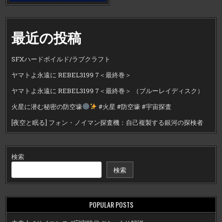
最近の投稿
SFXハードボイルド/ラブクラフト
ヤマトよ永遠に REBEL3199 7＜最終巻＞
ヤマトよ永遠に REBEL3199 7＜最終巻＞ （ブルーレイディスク）
火星に潜む秘密の防空壕
#火星 #防空壕 #宇宙探査
[夜空と眠る] フォン・ノイマン探査機：自己複製する銀河の探検者
検索
検索
POPULAR POSTS