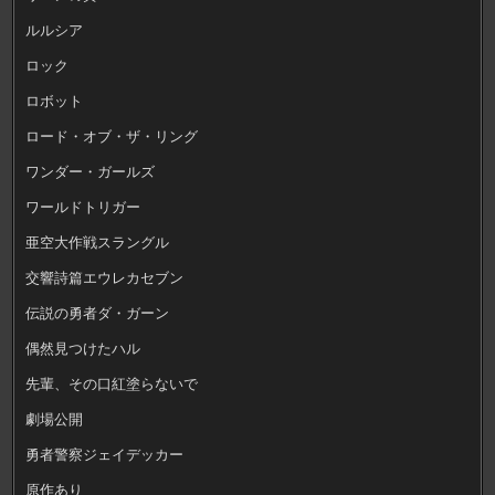
ルルシア
ロック
ロボット
ロード・オブ・ザ・リング
ワンダー・ガールズ
ワールドトリガー
亜空大作戦スラングル
交響詩篇エウレカセブン
伝説の勇者ダ・ガーン
偶然見つけたハル
先輩、その口紅塗らないで
劇場公開
勇者警察ジェイデッカー
原作あり