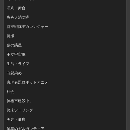
演劇・舞台
炎炎ノ消防隊
特捜戦隊デカレンジャー
特撮
猿の惑星
王立宇宙軍
生活・ライフ
白髪染め
直球表題ロボットアニメ
社会
神椿市建設中。
終末ツーリング
美容・健康
翠星のガルガンティア