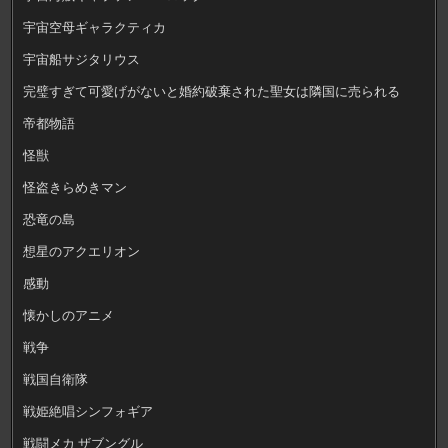
宇宙空母ギャラクティカ
宇宙船サジタリウス
完璧すぎて可愛げがないと婚約破棄された聖女は隣国に売られる
帝都物語
怪獣
怪盗きらめきマン
恐竜の島
想星のアクエリオン
感動
懐かしのアニメ
戦争
戦国自衛隊
戦姫絶唱シンフォギア
戦闘メカ ザブングル