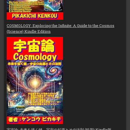
COSMOLOGY: Exploring the Infinite: A Guide to the Cosmos
(Science) Kindle Edition
宇宙論: 未来を描く鍵、宇宙の起源とその法則 (科学) Kindle版