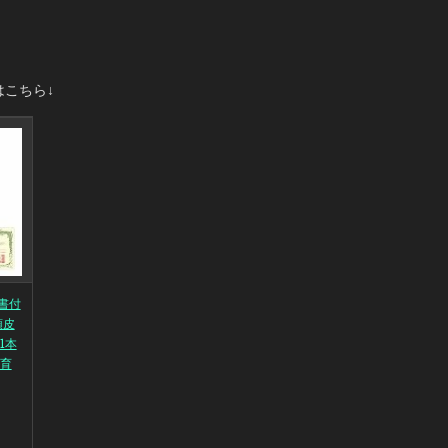
はこちら↓
書付
頭皮
1本
 育