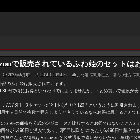
azonで販売されているふわ姫のセットは
ON
POSTED
2023年5月1日
LEAVE A COMMENT
ふわ姫
,
育毛剤注文・購入の仕方
,
育
AMAZON
IN
で
部外品のふわ姫は販売されています。
販
売
,030円で特にお得というわけではありませんが、まとめ買いで値段が
さ
れ
て
い
り7,375円、3本セットだと1本あたり7,120円というように割引されま
る
利用する目的で複数本購入しようと考えているならお得に思えることで
ふ
わ
姫
でのふわ姫の価格を公式の定期コースと比較するとお得ではないことがわ
の
セ
分が1,480円と激安であり、2回目以降も1本あたり6,480円で購入で
ッ
ト
料無料などの特典はAmazonと公式通販で違いがないため、単純に公
は