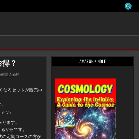
AMAZON KINDLE
お得？
毛剤購入価格
安くなるセットが販売中
す。
しょう。
かります。
きるからです。
式の定期コースの方が