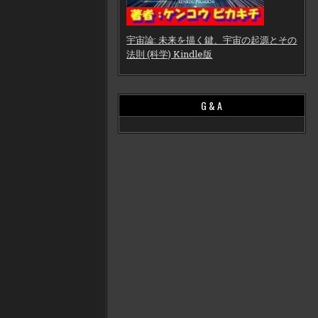
宇宙論: 未来を描く鍵、宇宙の起源とその
法則 (科学) Kindle版
G & A