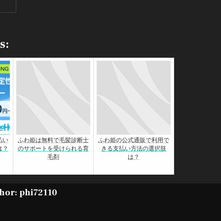
s:
払い
ふわ姫は無料で毛髪診断士
ふわ姫の公式通販で利用で
は？
のサポートを受けられる育
きる支払い方法の選択肢
毛剤
は？
hor:
phi72110