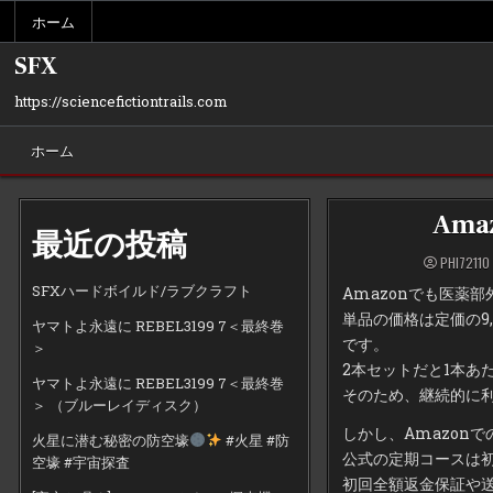
Skip
ホーム
to
content
SFX
https://sciencefictiontrails.com
ホーム
Am
最近の投稿
PHI72110
SFXハードボイルド/ラブクラフト
Amazonでも医薬
単品の価格は定価の9
ヤマトよ永遠に REBEL3199 7＜最終巻
です。
＞
2本セットだと1本あた
ヤマトよ永遠に REBEL3199 7＜最終巻
そのため、継続的に
＞ （ブルーレイディスク）
しかし、Amazon
火星に潜む秘密の防空壕
#火星 #防
公式の定期コースは初回
空壕 #宇宙探査
初回全額返金保証や送