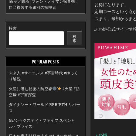
[夜空と眠る] フォン・ノイマン探査機：
お得になります。
自己複製する銀河の探検者
定期コースという点
つまり、最初からま
検索
ふわ姫公式サイト情報
検
索
POPULAR POSTS
未来人 #サイエンス #宇宙時代 #ゆっく
り解説
火星に潜む秘密の防空壕
#火星 #防
空壕 #宇宙探査
ダイナソー・ワールド REBIRTH:リバー
ス
65/シックスティ・ファイブ スペシャ
ル・プライス
ふわ姫
日本の宇宙開発の未来のために集結した