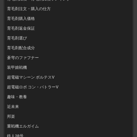
育毛剤注文・購入の仕方
育毛剤購入価格
育毛剤返金保証
育毛剤選び
育毛剤配合成分
蒼穹のファフナー
装甲娘戦機
超電磁マシーン ボルテスV
超電磁ロボ コン・バトラーV
趣味・教養
近未来
邦楽
重戦機エルガイム
鉄人28号