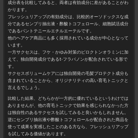
成分表を比較してみると、両者は有効成分に差があることがわ
プ
と
かります。
サ
ク
フレッシュリアップの有効成分は、比較的オーソドックスな成
セ
ス
分であるセンブリ抽出液・酢酸トコフェロール、細胞賦活成分
を
比
であるパントテニールエチルエーテルです。
較
他のヘアケア商品にも多く採用されている成分が中心となって
います。
一方サクセスは、フケ・かゆみ対策のピロクトンオラミンに加
えて、独自開発成分であるt-フラバノンが配合されている形で
す。
サクセスボリュームケアには独自開発の毛髪プロテクト成分も
含まれていることから、オリジナリティの高い育毛トニックと
言えるでしょう。
比較した結果、どちらかが一方的に優れているというわけでは
ありませんが、他の育毛トニックで効果を感じられなかった方
は独自性のあるサクセスを試してみると良いかもしれません。
逆にセンブリ抽出液や酢酸トコフェロールが配合された商品を
使って成果を実感したことのある方なら、フレッシュリアップ
を試してみる価値があります。