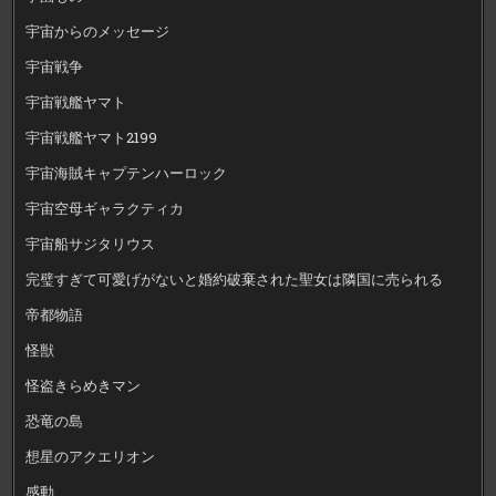
宇宙からのメッセージ
宇宙戦争
宇宙戦艦ヤマト
宇宙戦艦ヤマト2199
宇宙海賊キャプテンハーロック
宇宙空母ギャラクティカ
宇宙船サジタリウス
完璧すぎて可愛げがないと婚約破棄された聖女は隣国に売られる
帝都物語
怪獣
怪盗きらめきマン
恐竜の島
想星のアクエリオン
感動