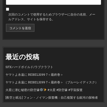
次回のコメントで使用するためブラウザーに自分の名前、メー
ルアドレス、サイトを保存する。
最近の投稿
SFXハードボイルド/ラブクラフト
ヤマトよ永遠に REBEL3199 7＜最終巻＞
ヤマトよ永遠に REBEL3199 7＜最終巻＞ （ブルーレイディスク）
火星に潜む秘密の防空壕
#火星 #防空壕 #宇宙探査
[夜空と眠る] フォン・ノイマン探査機：自己複製する銀河の探検者