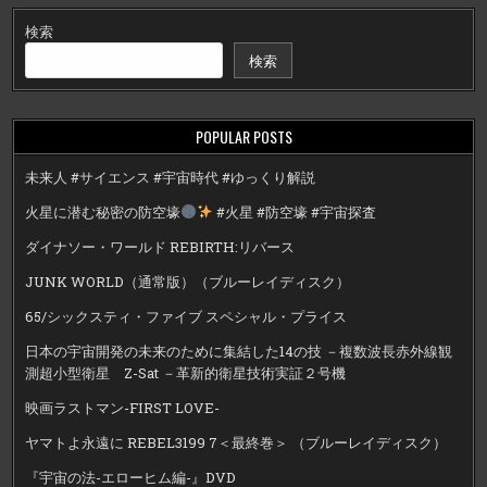
検索
検索
POPULAR POSTS
未来人 #サイエンス #宇宙時代 #ゆっくり解説
火星に潜む秘密の防空壕
#火星 #防空壕 #宇宙探査
ダイナソー・ワールド REBIRTH:リバース
JUNK WORLD（通常版）（ブルーレイディスク）
65/シックスティ・ファイブ スペシャル・プライス
日本の宇宙開発の未来のために集結した14の技 －複数波長赤外線観
測超小型衛星 Z-Sat －革新的衛星技術実証２号機
映画ラストマン-FIRST LOVE-
ヤマトよ永遠に REBEL3199 7＜最終巻＞ （ブルーレイディスク）
『宇宙の法-エローヒム編-』DVD