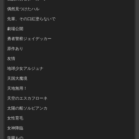
偶然見つけたハル
先輩、その口紅塗らないで
劇場公開
勇者警察ジェイデッカー
原作あり
友情
地球少女アルジュナ
天国大魔境
天地無用！
天空のエスカフローネ
太陽の船ソルビアンカ
女性育毛
女神降臨
学園もの