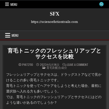
Skip
MENU
to
content
SFX
https://sciencefictiontrails.com
MENU
育毛トニックのフレッシュリアップと
サクセスを比較
ON
PHI72110
2023年5月14日
LEAVE A COMMENT
POSTED
育
育毛剤配合成分
IN
毛
ト
フレッシュリアップとサクセスは、ドラッグストアなどで見か
ニ
ッ
けることの多い育毛トニックです。
ク
の
育毛トニックを使ってヘアケアをしようと考えた場合、最初に
フ
レ
選択肢へ入れる方も多いでしょう。
ッ
では、育毛トニックのフレッシュリアップとサクセスにはどの
シ
ュ
ような違いがあるのでしょうか？
リ
ア
ッ