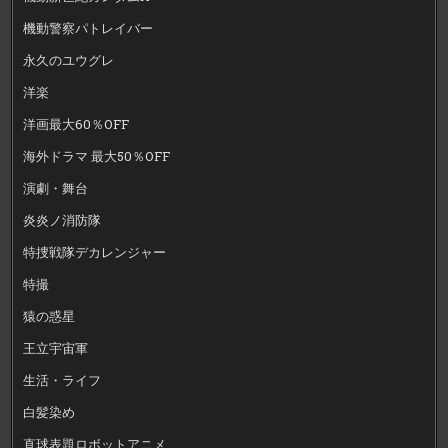
機動警察パトレイバー
永久のユウグレ
洋楽
洋画最大60％OFF
海外ドラマ 最大50％OFF
演劇・舞台
炎炎ノ消防隊
特捜戦隊デカレンジャー
特撮
猿の惑星
王立宇宙軍
生活・ライフ
白髪染め
直球表題ロボットアニメ