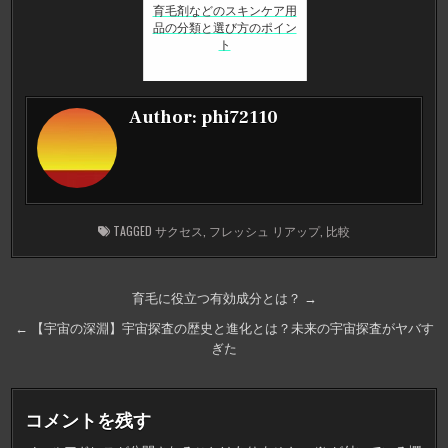
育毛剤などのスキンケア用
品の分類と選び方のポイン
ト
Author:
phi72110
TAGGED
サクセス
,
フレッシュ リアップ
,
比較
投
育毛に役立つ有効成分とは？ →
稿
← 【宇宙の深淵】宇宙探査の歴史と進化とは？未来の宇宙探査がヤバす
ナ
ぎた
ビ
ゲ
コメントを残す
ー