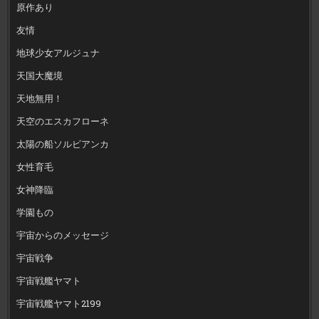
原作あり
友情
地球少女アルジュナ
天国大魔境
天地無用！
天空のエスカフローネ
太陽の船ソルビアンカ
女性育毛
女神降臨
学園もの
宇宙からのメッセージ
宇宙戦争
宇宙戦艦ヤマト
宇宙戦艦ヤマト2199