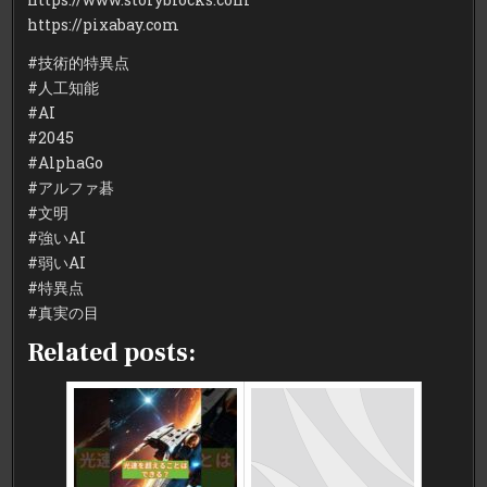
https://pixabay.com
#技術的特異点
#人工知能
#AI
#2045
#AlphaGo
#アルファ碁
#文明
#強いAI
#弱いAI
#特異点
#真実の目
Related posts: