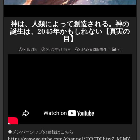
神は、人類によって創造される。神の
誕生は、2045年かもしれない【真実の
目】
ON
POSTED
PHI72110
2023年5月16日
LEAVE A COMMENT
SF
神
IN
は、
人
類
に
よ
っ
て
創
造
さ
れ
る。
神
の
誕
生
は、
2045
年
か
◆メンバーシップの登録はこちら
も
し
https://www.youtube.com/channel/UCtTDLhtwZ_kLMY
れ