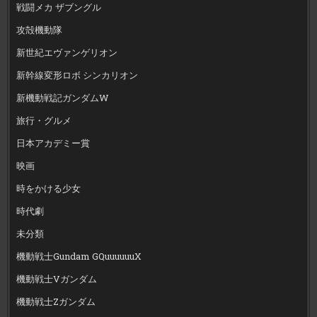
戦闘メカ ザブングル
攻殻機動隊
新世紀エヴァンゲリオン
新幹線変形ロボ シンカリオン
新機動戦記ガンダムW
旅行・グルメ
日本アカデミー賞
映画
時をかける少女
時代劇
未分類
機動戦士Gundam GQuuuuuuX
機動戦士Vガンダム
機動戦士Zガンダム