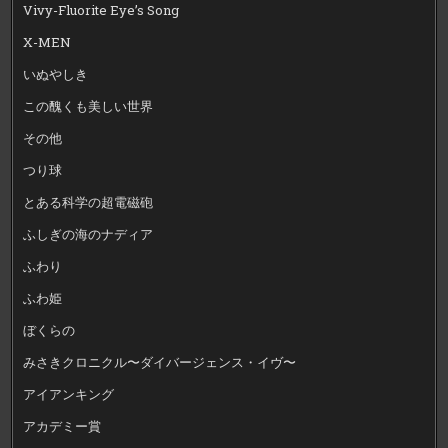
Vivy-Fluorite Eye’s Song
X-MEN
いぬやしき
この醜くも美しい世界
その他
つり球
とある科学の超電磁砲
ふしぎの海のナディア
ふわり
ふわ姫
ぼくらの
みさきクロニクル〜ダイバージェンス・イヴ〜
アイアンキング
アカデミー賞