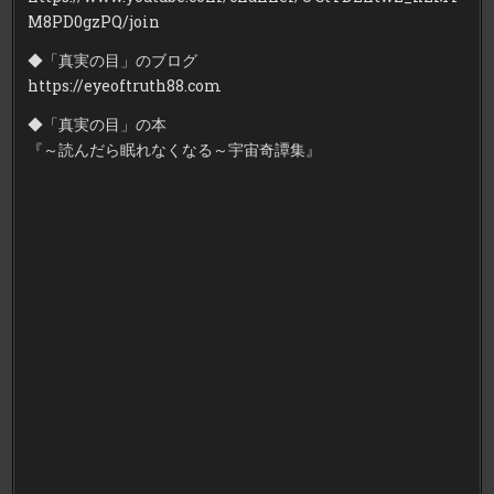
な
M8PD0gzPQ/join
い
【真
実
◆「真実の目」のブログ
の
目】
https://eyeoftruth88.com
◆「真実の目」の本
『～読んだら眠れなくなる～宇宙奇譚集』