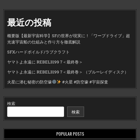
最近の投稿
概要版【最新宇宙科学】SFの世界が現実に！「ワープドライブ」超
光速宇宙船の仕組みと作り方を徹底解説
SFXハードボイルド/ラブクラフト
ヤマトよ永遠に REBEL3199 7＜最終巻＞
ヤマトよ永遠に REBEL3199 7＜最終巻＞ （ブルーレイディスク）
火星に潜む秘密の防空壕
#火星 #防空壕 #宇宙探査
検索
検索
POPULAR POSTS