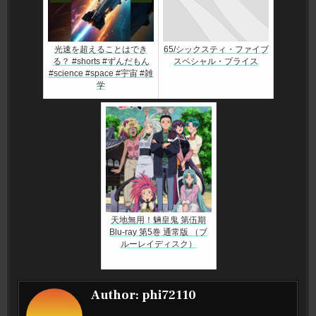
光速を超えることはでき
65/シックスティ・ファイブ
る？ #shorts #ずんだもん
スペシャル・プライス
#science #space #宇宙 #雑
学
天地無用！魎皇鬼 第伍期
Blu-ray 第5巻 通常版 （ブ
ルーレイディスク）
Author:
phi72110