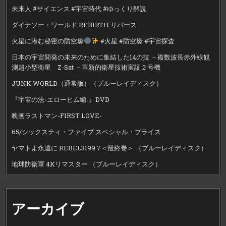
未来人 #サイエンス #宇宙時代 #ゆっくり解説
ダイナソー・ワールド REBIRTH:リバース
火星に潜む秘密の防空壕
#火星 #防空壕 #宇宙探査
日本の宇宙開発の未来のために集結した14の技 －複数波長赤外線観
測超小型衛星 Z-Sat －革新的衛星技術実証２号機
JUNK WORLD（通常版）（ブルーレイディスク）
『宇宙の法-エローヒム編-』DVD
映画ラストマン-FIRST LOVE-
65/シックスティ・ファイブ スペシャル・プライス
ヤマトよ永遠に REBEL3199 7＜最終巻＞ （ブルーレイディスク）
地球防衛軍 4Kリマスター （ブルーレイディスク）
アーカイブ