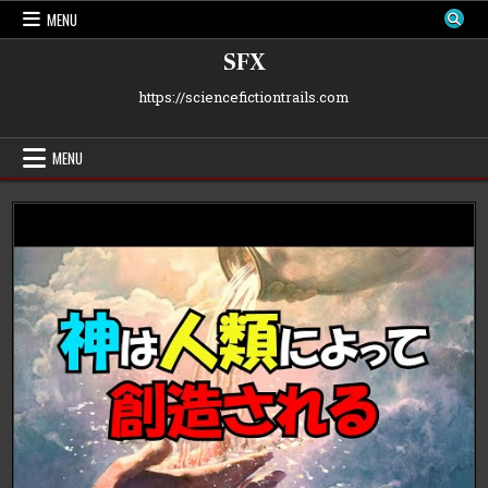
Skip
MENU
to
content
SFX
https://sciencefictiontrails.com
MENU