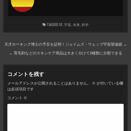
TAGGED
SF
,
宇宙
,
未来
,
科学
投
天才ホーキング博士の予言を証明！ジェイムズ・ウェッブ宇宙望遠鏡 →
稿
← 育毛剤などのスキンケア用品は大きく分けて3種類に分類できる
ナ
ビ
コメントを残す
ゲ
メールアドレスが公開されることはありません。
※
が付いている欄
ー
は必須項目です
シ
コメント
※
ョ
ン