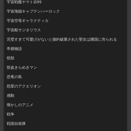
宇宙戦艦ヤマト2199
宇宙海賊キャプテンハーロック
宇宙空母ギャラクティカ
宇宙船サジタリウス
完璧すぎて可愛げがないと婚約破棄された聖女は隣国に売られる
帝都物語
怪獣
怪盗きらめきマン
恐竜の島
想星のアクエリオン
感動
懐かしのアニメ
戦争
戦国自衛隊