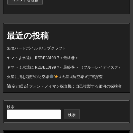
最近の投稿
SFXハードボイルド/ラブクラフト
ヤマトよ永遠に REBEL3199 7＜最終巻＞
ヤマトよ永遠に REBEL3199 7＜最終巻＞ （ブルーレイディスク）
火星に潜む秘密の防空壕
#火星 #防空壕 #宇宙探査
[夜空と眠る] フォン・ノイマン探査機：自己複製する銀河の探検者
検索
検索