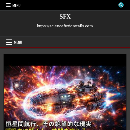
Skip
MENU
to
content
SFX
https://sciencefictiontrails.com
MENU