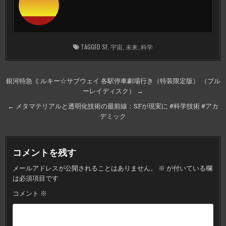
TAGGED
SF
,
宇宙
,
未来
,
科学
投
銀河特急 ミルキー☆サブウェイ 各駅停車劇場行き（特装限定版） （ブル
ーレイディスク） →
稿
ナ
← メタマテリアルと透明化技術の最前線：SFが現実に #科学技術 #アカ
デミック
ビ
ゲ
ー
コメントを残す
シ
メールアドレスが公開されることはありません。
※
が付いている欄
ョ
は必須項目です
ン
コメント
※