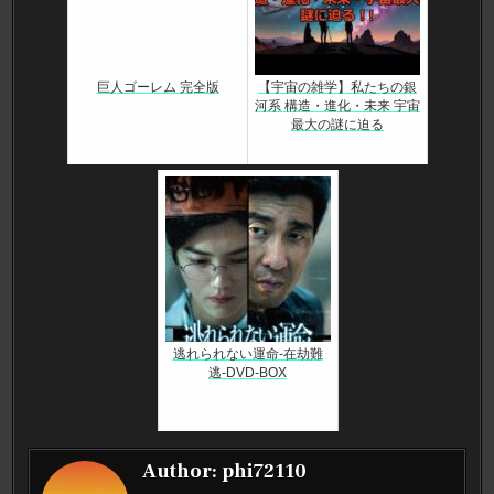
巨人ゴーレム 完全版
【宇宙の雑学】私たちの銀
河系 構造・進化・未来 宇宙
最大の謎に迫る
逃れられない運命-在劫難
逃-DVD-BOX
Author:
phi72110