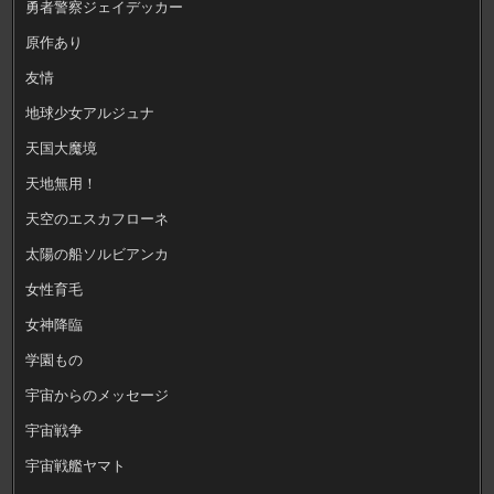
勇者警察ジェイデッカー
原作あり
友情
地球少女アルジュナ
天国大魔境
天地無用！
天空のエスカフローネ
太陽の船ソルビアンカ
女性育毛
女神降臨
学園もの
宇宙からのメッセージ
宇宙戦争
宇宙戦艦ヤマト