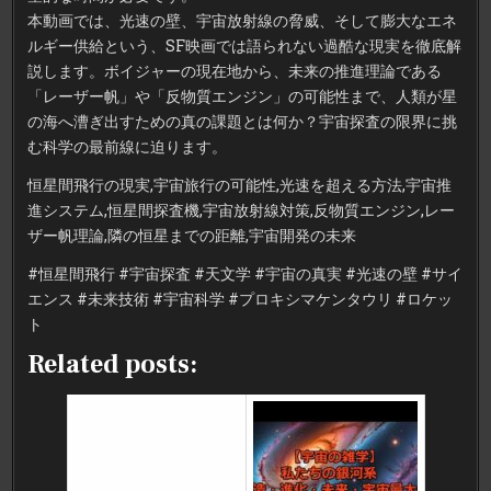
本動画では、光速の壁、宇宙放射線の脅威、そして膨大なエネ
ルギー供給という、SF映画では語られない過酷な現実を徹底解
説します。ボイジャーの現在地から、未来の推進理論である
「レーザー帆」や「反物質エンジン」の可能性まで、人類が星
の海へ漕ぎ出すための真の課題とは何か？宇宙探査の限界に挑
む科学の最前線に迫ります。
恒星間飛行の現実,宇宙旅行の可能性,光速を超える方法,宇宙推
進システム,恒星間探査機,宇宙放射線対策,反物質エンジン,レー
ザー帆理論,隣の恒星までの距離,宇宙開発の未来
#恒星間飛行 #宇宙探査 #天文学 #宇宙の真実 #光速の壁 #サイ
エンス #未来技術 #宇宙科学 #プロキシマケンタウリ #ロケッ
ト
Related posts: