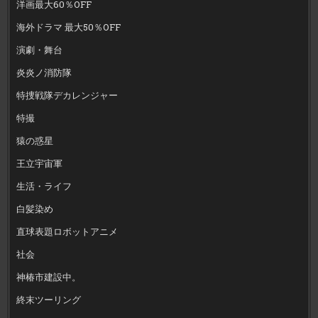
洋画最大60％OFF
海外ドラマ 最大50％OFF
演劇・舞台
炎炎ノ消防隊
特捜戦隊デカレンジャー
特撮
猿の惑星
王立宇宙軍
生活・ライフ
白髪染め
直球表題ロボットアニメ
社会
神椿市建設中。
終末ツーリング