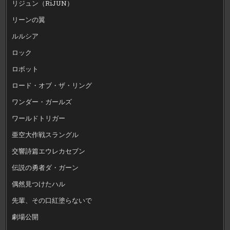
リジュン（RiJUN）
リーンの翼
ルルシア
ロック
ロボット
ロード・オブ・ザ・リング
ワンダー・ガールズ
ワールドトリガー
亜空大作戦スラングル
交響詩篇エウレカセブン
伝説の勇者ダ・ガーン
偶然見つけたハル
先輩、その口紅塗らないで
劇場公開