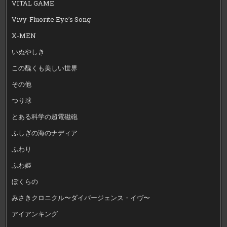
VITAL GAME
Vivy-Fluorite Eye’s Song
X-MEN
いぬやしき
この醜くも美しい世界
その他
つり球
とある科学の超電磁砲
ふしぎの海のナディア
ふわり
ふわ姫
ぼくらの
みさきクロニクル〜ダイバージェンス・イヴ〜
アイアンキング