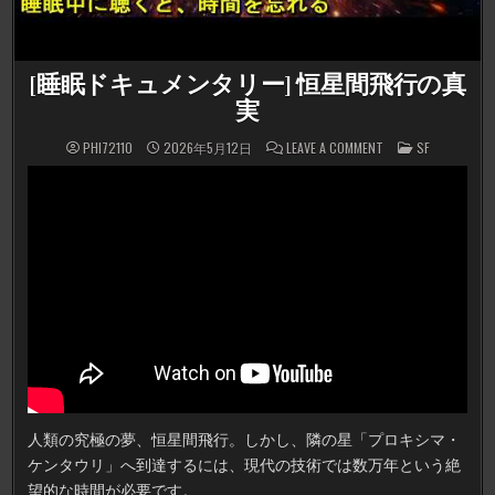
[睡眠ドキュメンタリー] 恒星間飛行の真
実
ON
POSTED
PHI72110
2026年5月12日
LEAVE A COMMENT
SF
[睡
IN
眠
ド
キ
ュ
メ
ン
タ
リ
ー]
恒
星
間
飛
行
の
真
実
人類の究極の夢、恒星間飛行。しかし、隣の星「プロキシマ・
ケンタウリ」へ到達するには、現代の技術では数万年という絶
望的な時間が必要です。