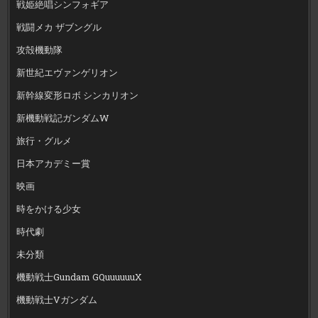
戦姫絶唱シンフォギア
戦闘メカ ザブングル
攻殻機動隊
新世紀エヴァンゲリオン
新幹線変形ロボ シンカリオン
新機動戦記ガンダムW
旅行・グルメ
日本アカデミー賞
映画
時をかける少女
時代劇
未分類
機動戦士Gundam GQuuuuuuX
機動戦士Vガンダム