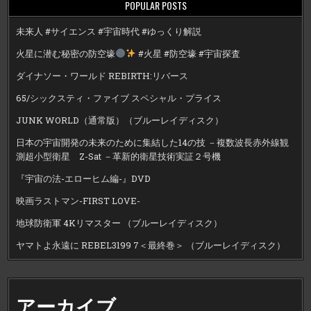
POPULAR POSTS
未来人 #サイエンス #宇宙時代 #ゆっくり解説
火星に潜む秘密の防空壕
#火星 #防空壕 #宇宙探査
ダイナソー・ワールド REBIRTH:リバース
65/シックスティ・ファイブ スペシャル・プライス
JUNK WORLD（通常版）（ブルーレイディスク）
日本の宇宙開発の未来のために集結した14の技 －複数波長赤外線観
測超小型衛星 Z-Sat －革新的衛星技術実証２号機
『宇宙の法-エローヒム編-』DVD
映画ラストマン-FIRST LOVE-
地球防衛軍 4Kリマスター （ブルーレイディスク）
ヤマトよ永遠に REBEL3199 7＜最終巻＞ （ブルーレイディスク）
アーカイブ