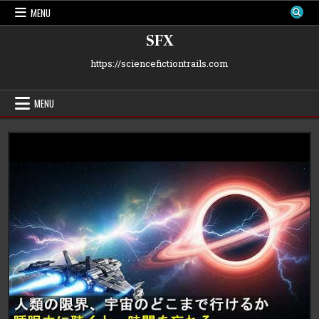
Skip
MENU
to
content
SFX
https://sciencefictiontrails.com
MENU