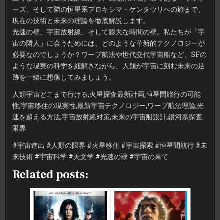
ーズ、そして隣の恒星系プロキシマ・ケンタウリへの旅まで、
現在の技術と未来の理論を徹底解説します。
光速の壁、宇宙放射線、そして膨大な時間の壁。私たちが「宇
宙の隣人」に会うためには、どのような革新的テクノロジーが
必要なのでしょうか？ワープ航法や世代交代宇宙船など、SFの
ような現実の科学を紐解きながら、人類が宇宙に刻む未来の足
跡を一緒に想像してみましょう。
人類宇宙どこまで行ける,火星探査最新計画,恒星間旅行の可能
性,宇宙移住の現実性,最新宇宙テクノロジー,ワープ航法理論,光
速を超える方法,宇宙放射線対策,未来の宇宙船設計,銀河系探査
限界
#宇宙進出 #人類の限界 #火星移住 #宇宙探索 #恒星間航行 #未
来技術 #宇宙科学 #天文学 #光速の壁 #宇宙の果て
Related posts: