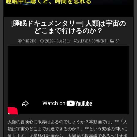
[睡眠ドキュメンタリー] 人類は宇宙の
どこまで行けるのか？
ON
POSTED
PHI72110
2026年3月28日
LEAVE A COMMENT
SF
[睡
IN
眠
ド
キ
ュ
メ
ン
タ
リ
ー]
人
類
は
宇
宙
の
ど
こ
ま
で
行
人類の冒険心に限界はあるのでしょうか？本動画では、**「人
け
る
類は宇宙のどこまで到達できるのか？」**という究極の問いに
の
か？
迫ります。火星移住計画から、太陽系の境界線であるヘリオポ