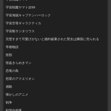
宇宙戦艦ヤマト2199
宇宙海賊キャプテンハーロック
宇宙空母ギャラクティカ
宇宙船サジタリウス
完璧すぎて可愛げがないと婚約破棄された聖女は隣国に売られる
帝都物語
怪獣
怪盗きらめきマン
恐竜の島
想星のアクエリオン
感動
懐かしのアニメ
戦争
戦国自衛隊