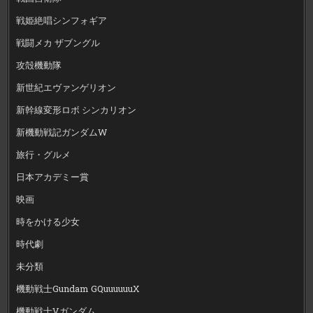
戦姫絶唱シンフォギア
戦闘メカ ザブングル
攻殻機動隊
新世紀エヴァンゲリオン
新幹線変形ロボ シンカリオン
新機動戦記ガンダムW
旅行・グルメ
日本アカデミー賞
映画
時をかける少女
時代劇
未分類
機動戦士Gundam GQuuuuuuX
機動戦士Vガンダム