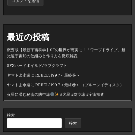
最近の投稿
概要版【最新宇宙科学】SFの世界が現実に！「ワープドライブ」超
光速宇宙船の仕組みと作り方を徹底解説
SFXハードボイルド/ラブクラフト
ヤマトよ永遠に REBEL3199 7＜最終巻＞
ヤマトよ永遠に REBEL3199 7＜最終巻＞ （ブルーレイディスク）
火星に潜む秘密の防空壕
#火星 #防空壕 #宇宙探査
検索
検索