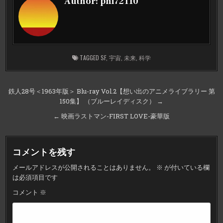
Author:
phi72110
TAGGED
SF
,
宇宙
,
未来
,
科学
投
鉄人28号＜1963年版＞ Blu-ray Vol.2【想い出のアニメライブラリー 第
150集】 （ブルーレイディスク） →
稿
ナ
← 映画ラストマン-FIRST LOVE-豪華版
ビ
ゲ
コメントを残す
ー
メールアドレスが公開されることはありません。
※
が付いている欄
シ
は必須項目です
ョ
コメント
※
ン