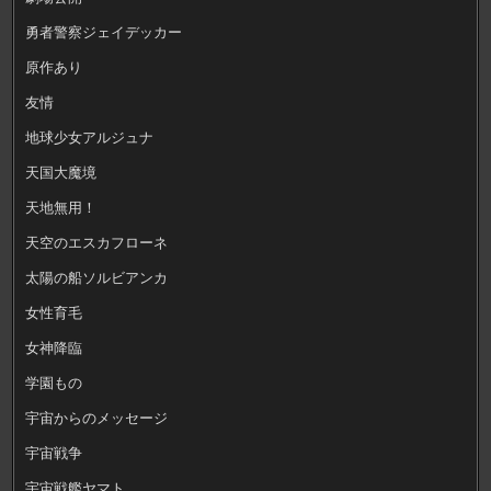
勇者警察ジェイデッカー
原作あり
友情
地球少女アルジュナ
天国大魔境
天地無用！
天空のエスカフローネ
太陽の船ソルビアンカ
女性育毛
女神降臨
学園もの
宇宙からのメッセージ
宇宙戦争
宇宙戦艦ヤマト