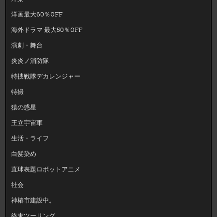
洋画最大60％OFF
海外ドラマ 最大50％OFF
演劇・舞台
炎炎ノ消防隊
特捜戦隊デカレンジャー
特撮
猿の惑星
王立宇宙軍
生活・ライフ
白髪染め
直球表題ロボットアニメ
社会
神椿市建設中。
終末ツーリング