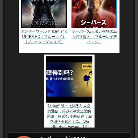
アンダーワールド 覚醒（4K
シーバース/人喰い生物の島
ULTRA HD＋ブルーレイ）
＜最終盤＞ （ブルーレイデ
（ブルーレイディスク）
ィスク）
航海者1號：太陽系外太空
的通信，跨越250億公里的
通訊｜往返46小時延遲｜深
空網絡全解析｜Can We
Still Hear Voyager 1?