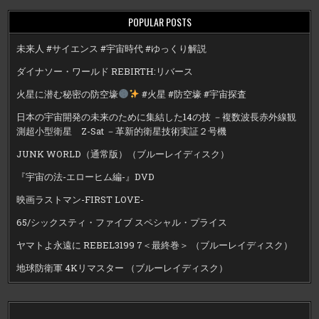
POPULAR POSTS
未来人 #サイエンス #宇宙時代 #ゆっくり解説
ダイナソー・ワールド REBIRTH:リバース
火星に潜む秘密の防空壕
#火星 #防空壕 #宇宙探査
日本の宇宙開発の未来のために集結した14の技 －複数波長赤外線観
測超小型衛星 Z-Sat －革新的衛星技術実証２号機
JUNK WORLD（通常版）（ブルーレイディスク）
『宇宙の法-エローヒム編-』DVD
映画ラストマン-FIRST LOVE-
65/シックスティ・ファイブ スペシャル・プライス
ヤマトよ永遠に REBEL3199 7＜最終巻＞ （ブルーレイディスク）
地球防衛軍 4Kリマスター （ブルーレイディスク）