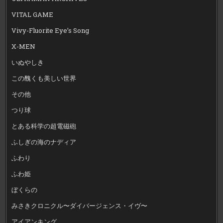
VITAL GAME
Vivy-Fluorite Eye’s Song
X-MEN
いぬやしき
この醜くも美しい世界
その他
つり球
とある科学の超電磁砲
ふしぎの海のナディア
ふわり
ふわ姫
ぼくらの
みさきクロニクル〜ダイバージェンス・イヴ〜
アイアンキング