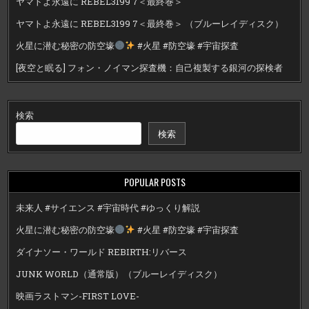
ヤマトよ永遠に REBEL3199 7＜最終巻＞
ヤマトよ永遠に REBEL3199 7＜最終巻＞ （ブルーレイディスク）
火星に潜む秘密の防空壕
#火星 #防空壕 #宇宙探査
[夜空と眠る] フォン・ノイマン探査機：自己複製する銀河の探検者
検索
検索
POPULAR POSTS
未来人 #サイエンス #宇宙時代 #ゆっくり解説
火星に潜む秘密の防空壕
#火星 #防空壕 #宇宙探査
ダイナソー・ワールド REBIRTH:リバース
JUNK WORLD（通常版）（ブルーレイディスク）
映画ラストマン-FIRST LOVE-