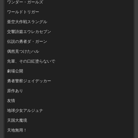
ワンダー・ガールズ
ワールドトリガー
亜空大作戦スラングル
交響詩篇エウレカセブン
伝説の勇者ダ・ガーン
偶然見つけたハル
先輩、その口紅塗らないで
劇場公開
勇者警察ジェイデッカー
原作あり
友情
地球少女アルジュナ
天国大魔境
天地無用！