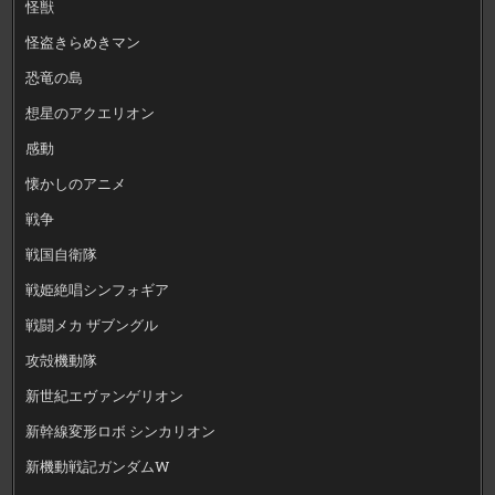
怪獣
怪盗きらめきマン
恐竜の島
想星のアクエリオン
感動
懐かしのアニメ
戦争
戦国自衛隊
戦姫絶唱シンフォギア
戦闘メカ ザブングル
攻殻機動隊
新世紀エヴァンゲリオン
新幹線変形ロボ シンカリオン
新機動戦記ガンダムW