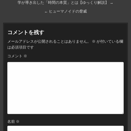
学が導き出した「時間の本質」とは【ゆっくり解説】 →
稿
ナ
← ヒューマノイドの脅威
ビ
ゲ
コメントを残す
ー
メールアドレスが公開されることはありません。
※
が付いている欄
シ
は必須項目です
ョ
コメント
※
ン
名前
※