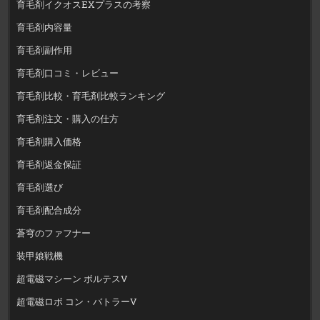
育毛剤イクオスEXプラスの考察
育毛剤内容量
育毛剤副作用
育毛剤口コミ・レビュー
育毛剤比較・育毛剤比較ランキング
育毛剤注文・購入の仕方
育毛剤購入価格
育毛剤返金保証
育毛剤選び
育毛剤配合成分
蒼穹のファフナー
装甲娘戦機
超電磁マシーン ボルテスV
超電磁ロボ コン・バトラーV