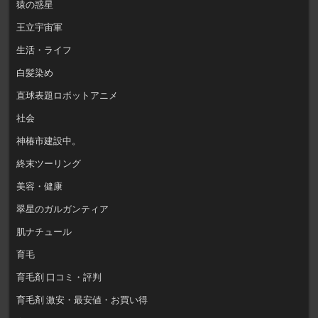
猿の惑星
王立宇宙軍
生活・ライフ
白髪染め
直球表題ロボットアニメ
社会
神椿市建設中。
終末ツーリング
美容・健康
翠星のガルガンティア
肌ナチュール
育毛
育毛剤 口コミ・評判
育毛剤 激安・最安値・お買い得