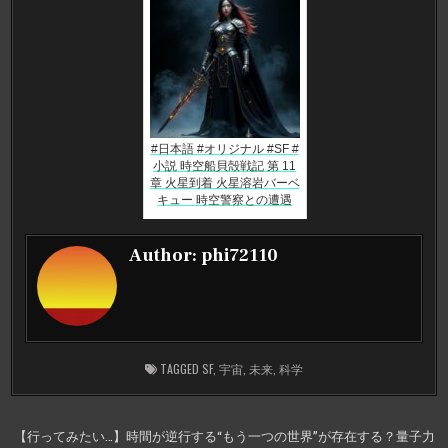
#日本語 #オリジナル #SF #
小説 時空船貝殻戦記 第 11
章 火星到着 火星溶岩バーベ
キュー 時空警察との遭遇
Author:
phi72110
TAGGED
SF
,
宇宙
,
未来
,
科学
投
【行ってみたい…】時間が逆行する“もう一つの世界”が存在する？量子力