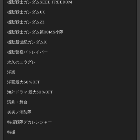
機動戦士ガンダムSEED FREEDOM
機動戦士ガンダムUC
機動戦士ガンダムZZ
機動戦士ガンダム第08MS小隊
機動新世紀ガンダムX
機動警察パトレイバー
永久のユウグレ
洋楽
洋画最大60％OFF
海外ドラマ 最大50％OFF
演劇・舞台
炎炎ノ消防隊
特捜戦隊デカレンジャー
特撮