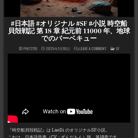
#日本語 #オリジナル #SF #小説 時空船
貝殻戦記 第 18 章 紀元前 11000 年、地球
でのバーベキュー
ON
POSTED
PHI72110
2025年1月10日
LEAVE A COMMENT
SF
#
IN
日
本
語
#
オ
リ
ジ
ナ
ル
#SF
#
小
説
時
空
船
貝
殻
戦
記
『時空船貝殻戦記』は LaoDi のオリジナルSF小説。
第
18
これは、日本語音声（CV：ずんだもん）版、第18章です。
章