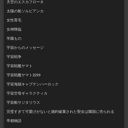
天空のエスカフローネ
太陽の船ソルビアンカ
女性育毛
女神降臨
学園もの
宇宙からのメッセージ
宇宙戦争
宇宙戦艦ヤマト
宇宙戦艦ヤマト2199
宇宙海賊キャプテンハーロック
宇宙空母ギャラクティカ
宇宙船サジタリウス
完璧すぎて可愛げがないと婚約破棄された聖女は隣国に売られる
帝都物語