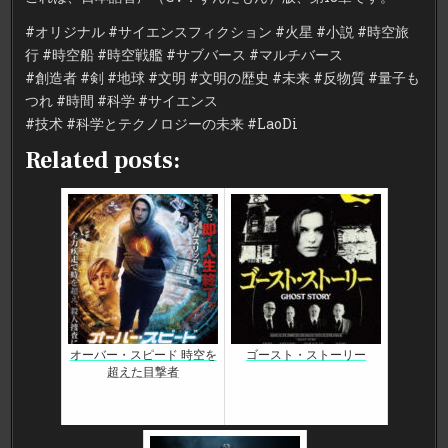
紀
元
#オリジナル #サイエンスフィクション #火星 #小説 #時空旅
前
11000
行 #時空船 #時空戦艦 #サブバース #マルチバース
年、
地
#創造者 #剣 #地球 #文明 #文明の歴史 #未来 #反物質 #量子も
球
で
つれ #時間 #科学 #サイエンス
の
バ
#技术 #科学とテクノロジーの未来 #LaoDi
ー
ベ
キ
Related posts:
ュ
ー
オーバー・スピード 時空を
ゴースト・ストーリー
超えた目撃者