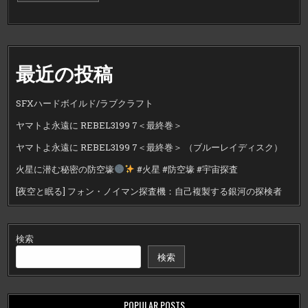
最近の投稿
SFXハードボイルド/ラブクラフト
ヤマトよ永遠に REBEL3199 7＜最終巻＞
ヤマトよ永遠に REBEL3199 7＜最終巻＞ （ブルーレイディスク）
火星に潜む秘密の防空壕
#火星 #防空壕 #宇宙探査
[夜空と眠る] フォン・ノイマン探査機：自己複製する銀河の探検者
検索
検索
POPULAR POSTS