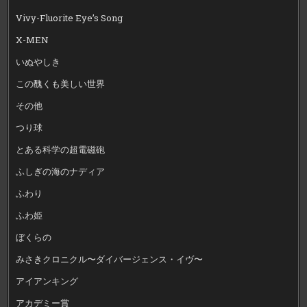
Vivy-Fluorite Eye’s Song
X-MEN
いぬやしき
この醜くも美しい世界
その他
つり球
とある科学の超電磁砲
ふしぎの海のナディア
ふわり
ふわ姫
ぼくらの
みさきクロニクル〜ダイバージェンス・イヴ〜
アイアンキング
アカデミー賞