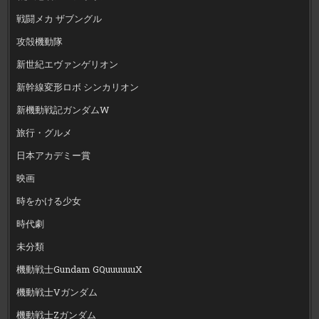
戦闘メカ ザブングル
攻殻機動隊
新世紀エヴァンゲリオン
新幹線変形ロボ シンカリオン
新機動戦記ガンダムW
旅行・グルメ
日本アカデミー賞
映画
時をかける少女
時代劇
未分類
機動戦士Gundam GQuuuuuuX
機動戦士Vガンダム
機動戦士Zガンダム