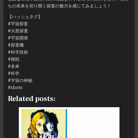
ちの未来を切り開く探査の魅力を感じてみましょう！
【ハッシュタグ】
#宇宙探査
#火星探査
#宇宙開発
#探査機
#科学技術
#挑戦
#未来
#科学
#宇宙の神秘
#shots
Related posts: