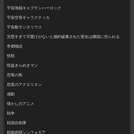
宇宙海賊キャプテンハーロック
宇宙空母ギャラクティカ
宇宙船サジタリウス
完璧すぎて可愛げがないと婚約破棄された聖女は隣国に売られる
帝都物語
怪獣
怪盗きらめきマン
恐竜の島
想星のアクエリオン
感動
懐かしのアニメ
戦争
戦国自衛隊
戦姫絶唱シンフォギア