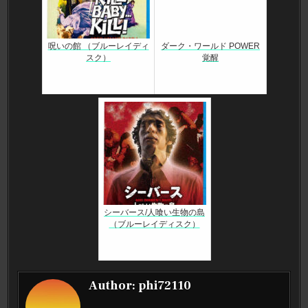
呪いの館 （ブルーレイディ
ダーク・ワールド POWER
スク）
覚醒
シーバース/人喰い生物の島
（ブルーレイディスク）
Author:
phi72110