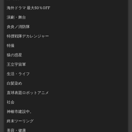
海外ドラマ 最大50％OFF
演劇・舞台
炎炎ノ消防隊
特捜戦隊デカレンジャー
特撮
猿の惑星
王立宇宙軍
生活・ライフ
白髪染め
直球表題ロボットアニメ
社会
神椿市建設中。
終末ツーリング
美容・健康