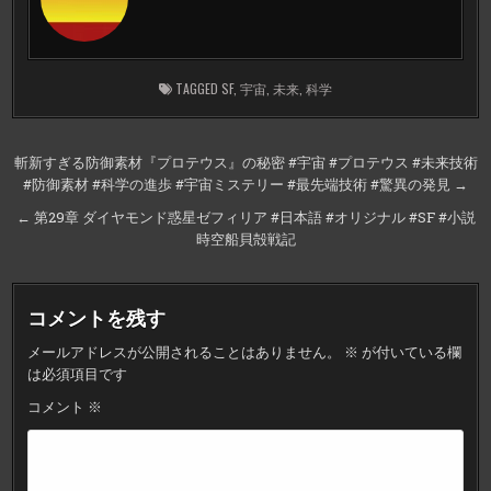
TAGGED
SF
,
宇宙
,
未来
,
科学
投
斬新すぎる防御素材『プロテウス』の秘密 #宇宙 #プロテウス #未来技術
#防御素材 #科学の進歩 #宇宙ミステリー #最先端技術 #驚異の発見 →
稿
ナ
← 第29章 ダイヤモンド惑星ゼフィリア #日本語 #オリジナル #SF #小説
時空船貝殻戦記
ビ
ゲ
ー
コメントを残す
シ
メールアドレスが公開されることはありません。
※
が付いている欄
ョ
は必須項目です
ン
コメント
※