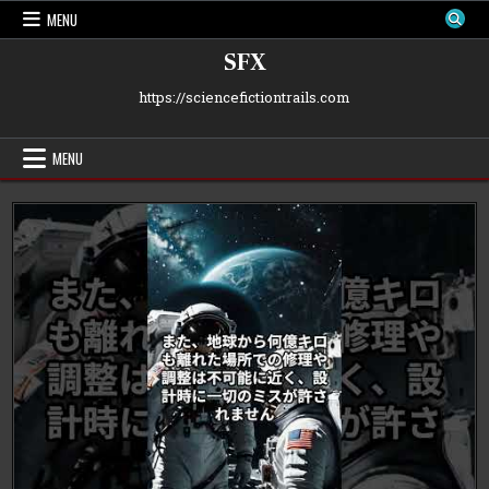
Skip
MENU
to
content
SFX
https://sciencefictiontrails.com
MENU