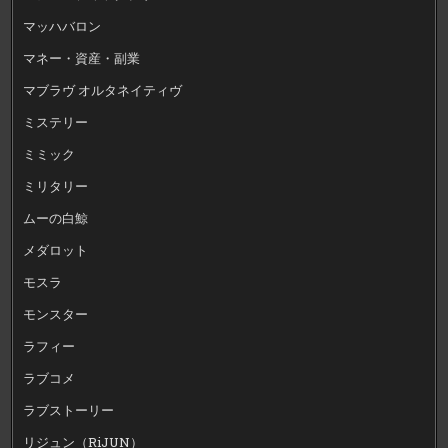
マッハバロン
マネー・資産・副業
マブラヴ オルタネイティヴ
ミステリー
ミミック
ミリタリー
ムーの白鯨
メダロット
モスラ
モンスター
ラフィー
ラブコメ
ラブストーリー
リジュン（RiJUN）