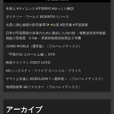
未来人 #サイエンス #宇宙時代 #ゆっくり解説
ダイナソー・ワールド REBIRTH:リバース
火星に潜む秘密の防空壕
#火星 #防空壕 #宇宙探査
日本の宇宙開発の未来のために集結した14の技 －複数波長赤外線観
測超小型衛星 Z-Sat －革新的衛星技術実証２号機
JUNK WORLD（通常版）（ブルーレイディスク）
『宇宙の法-エローヒム編-』DVD
映画ラストマン-FIRST LOVE-
65/シックスティ・ファイブ スペシャル・プライス
ヤマトよ永遠に REBEL3199 7＜最終巻＞ （ブルーレイディスク）
地球防衛軍 4Kリマスター （ブルーレイディスク）
アーカイブ