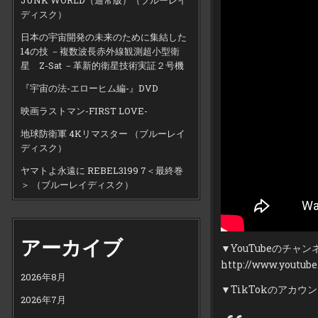
ディスク）
日本の宇宙開発の未来のために集結した
14の技 －複数波長赤外線観測超小型衛
星 Z-Sat －革新的衛星技術実証２号機
『宇宙の法-エローヒム編-』DVD
映画ラストマン-FIRST LOVE-
地球防衛軍 4Kリマスター （ブルーレイ
ディスク）
ヤマトよ永遠に REBEL3199 7＜最終巻
＞ （ブルーレイディスク）
アーカイブ
▼YouTubeのチャ
http://www.youtu
2026年8月
▼TikTokのアカウ
2026年7月