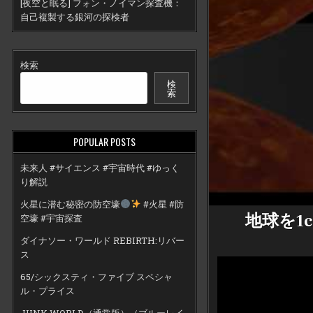
[夜空と眠る] フォン・ノイマン探査機：
自己複製する銀河の探検者
検索
検
索
POPULAR POSTS
未来人 #サイエンス #宇宙時代 #ゆっく
り解説
火星に潜む秘密の防空壕
#火星 #防
地球を1
空壕 #宇宙探査
ダイナソー・ワールド REBIRTH:リバー
ス
65/シックスティ・ファイブ スペシャ
ル・プライス
JUNK WORLD（通常版）（ブルーレイ