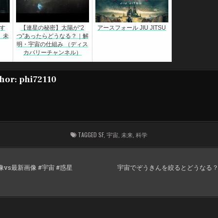
す
【連星の秘密】太陽が“2
アースフォール JIU JITSU
、未
つ”あったらどうなる？｜解
明・宇宙の仕組み （ディス
カバリーチャンネル）
hor:
phi72110
TAGGED
SF
,
宇宙
,
未来
,
科学
vs最新画像 #宇宙 #惑星
宇宙でぞうきんを絞るとどうなる？ 