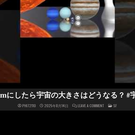
cmにしたら宇宙の大きさはどうなる？ #宇
ON
POSTED
PHI72110
2025年8月14日
LEAVE A COMMENT
SF
地
IN
球
を
1CM
に
し
た
ら