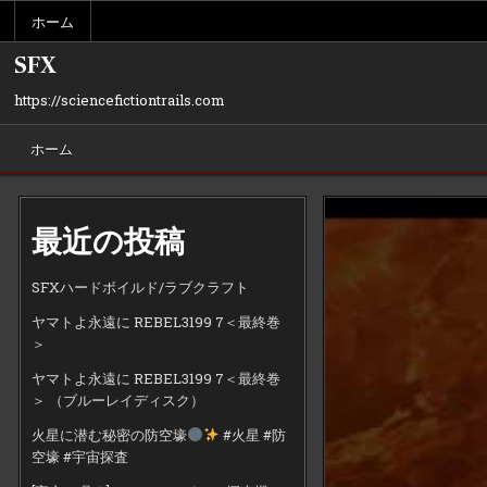
Skip
ホーム
to
content
SFX
https://sciencefictiontrails.com
ホーム
最近の投稿
SFXハードボイルド/ラブクラフト
ヤマトよ永遠に REBEL3199 7＜最終巻
＞
ヤマトよ永遠に REBEL3199 7＜最終巻
＞ （ブルーレイディスク）
火星に潜む秘密の防空壕
#火星 #防
空壕 #宇宙探査