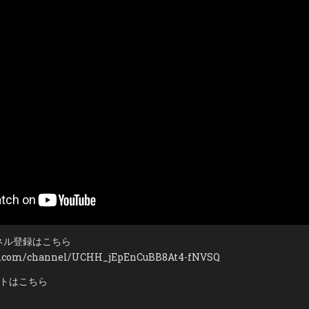
宇
宙
の
大
き
さ
は
ど
う
な
る？
#
宇
宙
#
科
学
ンネル登録はこちら
be.com/channel/UCHH_jEpEnCuBB8At4-fNVSQ
ントはこちら