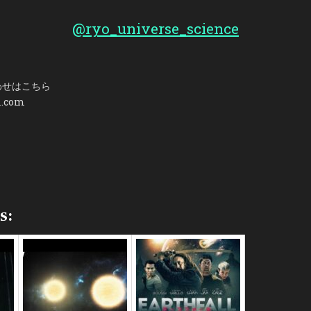
@ryo_universe_science
わせはこちら
l.com
s: