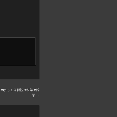
#ゆっくり解説 #科学 #雑
学 →