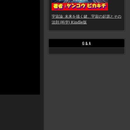
宇宙論: 未来を描く鍵、宇宙の起源とその
法則 (科学) Kindle版
G & A