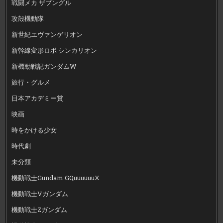
戦闘メカ ザブングル
攻殻機動隊
新世紀エヴァンゲリオン
新幹線変形ロボ シンカリオン
新機動戦記ガンダムW
旅行・グルメ
日本アカデミー賞
映画
時をかける少女
時代劇
未分類
機動戦士Gundam GQuuuuuuX
機動戦士Vガンダム
機動戦士Zガンダム