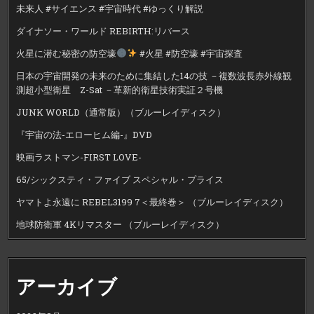
未来人 #サイエンス #宇宙時代 #ゆっくり解説
ダイナソー・ワールド REBIRTH:リバース
火星に潜む秘密の防空壕
#火星 #防空壕 #宇宙探査
日本の宇宙開発の未来のために集結した14の技 －複数波長赤外線観
測超小型衛星 Z-Sat －革新的衛星技術実証２号機
JUNK WORLD（通常版）（ブルーレイディスク）
『宇宙の法-エローヒム編-』DVD
映画ラストマン-FIRST LOVE-
65/シックスティ・ファイブ スペシャル・プライス
ヤマトよ永遠に REBEL3199 7＜最終巻＞ （ブルーレイディスク）
地球防衛軍 4Kリマスター （ブルーレイディスク）
アーカイブ