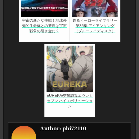
宇宙の新たな挑戦！地球外
甦るヒーローライブラリー
知的生命体との遭遇は宇宙
第35集 アイアンキング
戦争の引き金に？
（ブルーレイディスク）
EUREKA/交響詩篇エウレカ
セブン ハイエボリューショ
ン
Author:
phi72110