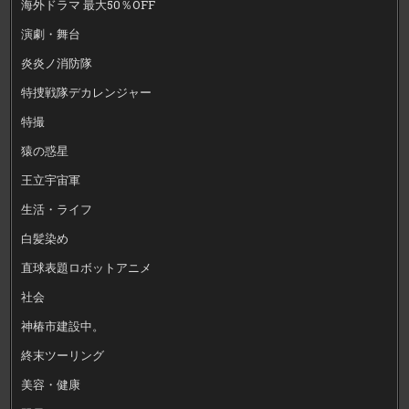
海外ドラマ 最大50％OFF
演劇・舞台
炎炎ノ消防隊
特捜戦隊デカレンジャー
特撮
猿の惑星
王立宇宙軍
生活・ライフ
白髪染め
直球表題ロボットアニメ
社会
神椿市建設中。
終末ツーリング
美容・健康