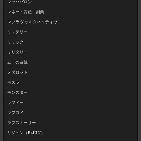
マッハバロン
マネー・資産・副業
マブラヴ オルタネイティヴ
ミステリー
ミミック
ミリタリー
ムーの白鯨
メダロット
モスラ
モンスター
ラフィー
ラブコメ
ラブストーリー
リジュン（RiJUN）