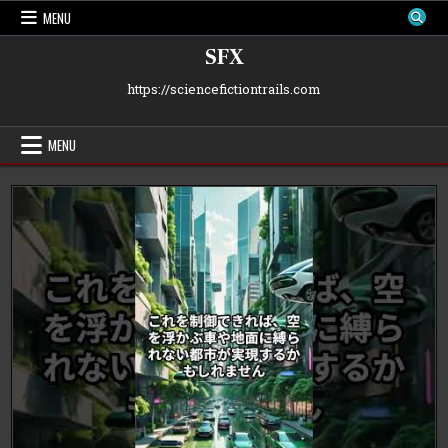
Skip
MENU
to
content
SFX
https://sciencefictiontrails.com
MENU