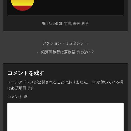
TAGGED
SF
,
宇宙
,
未来
,
科学
投
アクション・ミュタンテ →
稿
← 銀河間旅行は夢物語ではない？
ナ
ビ
コメントを残す
ゲ
メールアドレスが公開されることはありません。
※
が付いている欄
ー
は必須項目です
シ
コメント
※
ョ
ン