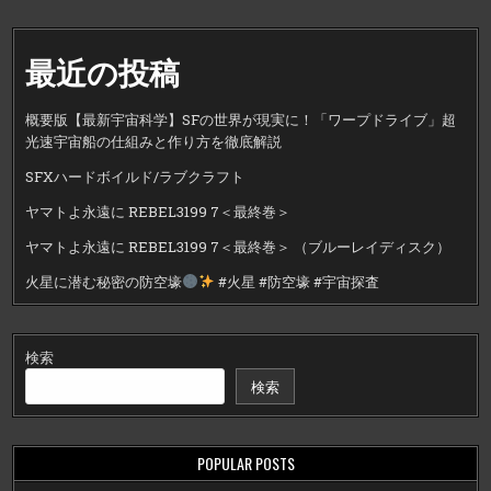
最近の投稿
概要版【最新宇宙科学】SFの世界が現実に！「ワープドライブ」超
光速宇宙船の仕組みと作り方を徹底解説
SFXハードボイルド/ラブクラフト
ヤマトよ永遠に REBEL3199 7＜最終巻＞
ヤマトよ永遠に REBEL3199 7＜最終巻＞ （ブルーレイディスク）
火星に潜む秘密の防空壕
#火星 #防空壕 #宇宙探査
検索
検索
POPULAR POSTS