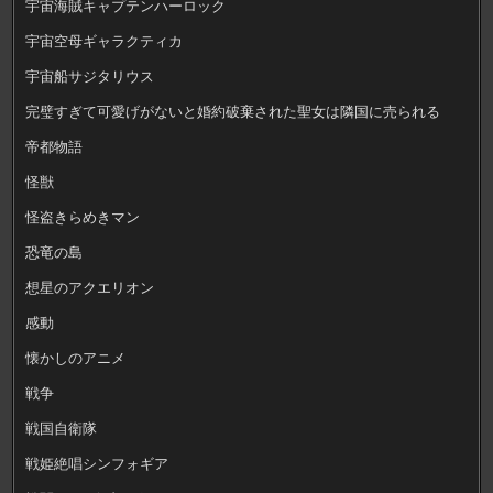
宇宙海賊キャプテンハーロック
宇宙空母ギャラクティカ
宇宙船サジタリウス
完璧すぎて可愛げがないと婚約破棄された聖女は隣国に売られる
帝都物語
怪獣
怪盗きらめきマン
恐竜の島
想星のアクエリオン
感動
懐かしのアニメ
戦争
戦国自衛隊
戦姫絶唱シンフォギア