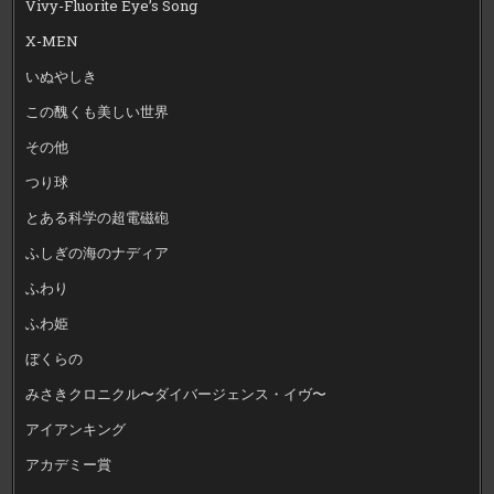
Vivy-Fluorite Eye’s Song
X-MEN
いぬやしき
この醜くも美しい世界
その他
つり球
とある科学の超電磁砲
ふしぎの海のナディア
ふわり
ふわ姫
ぼくらの
みさきクロニクル〜ダイバージェンス・イヴ〜
アイアンキング
アカデミー賞