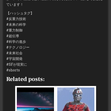
ています！
【ハッシュタグ】
#反重力技術
#未来の科学
#重力制御
#超伝導
#科学の進歩
#テクノロジー
#未来社会
#宇宙開発
#SFが現実に
#shorts
Related posts: