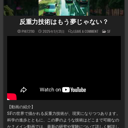
反重力技術はもう夢じゃない？
ON
POSTED
PHI72110
2025年1月31日
LEAVE A COMMENT
SF
反
IN
重
力
技
術
は
も
う
夢
じ
ゃ
な
い？
【動画の紹介】
SFの世界で描かれる反重力技術が、現実になりつつあります。
科学の進歩とともに、この夢のような技術はどこまで可能なの
か？メイン動画では、最新の研究や実験について詳しく解説し