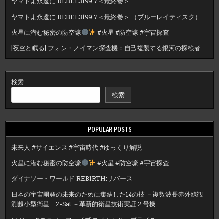
ヤマトよ永遠に REBEL3199 7＜最終巻＞
ヤマトよ永遠に REBEL3199 7＜最終巻＞ （ブルーレイディスク）
火星に潜む秘密の防空壕
#火星 #防空壕 #宇宙探査
[夜空と眠る] フォン・ノイマン探査機：自己複製する銀河の探検者
検索
検索
POPULAR POSTS
未来人 #サイエンス #宇宙時代 #ゆっくり解説
火星に潜む秘密の防空壕
#火星 #防空壕 #宇宙探査
ダイナソー・ワールド REBIRTH:リバース
日本の宇宙開発の未来のために集結した14の技 －複数波長赤外線観
測超小型衛星 Z-Sat －革新的衛星技術実証２号機