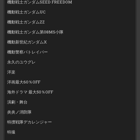
機動戦士ガンダムSEED FREEDOM
機動戦士ガンダムUC
機動戦士ガンダムZZ
機動戦士ガンダム第08MS小隊
機動新世紀ガンダムX
機動警察パトレイバー
永久のユウグレ
洋楽
洋画最大60％OFF
海外ドラマ 最大50％OFF
演劇・舞台
炎炎ノ消防隊
特捜戦隊デカレンジャー
特撮