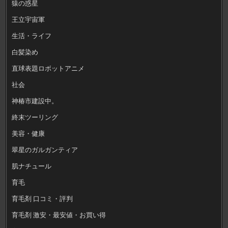
猿の惑星
王立宇宙軍
生活・ライフ
白髪染め
直球表題ロボットアニメ
社会
神椿市建設中。
終末ツーリング
美容・健康
翠星のガルガンティア
肌ナチュール
育毛
育毛剤 口コミ・評判
育毛剤 激安・最安値・お買い得