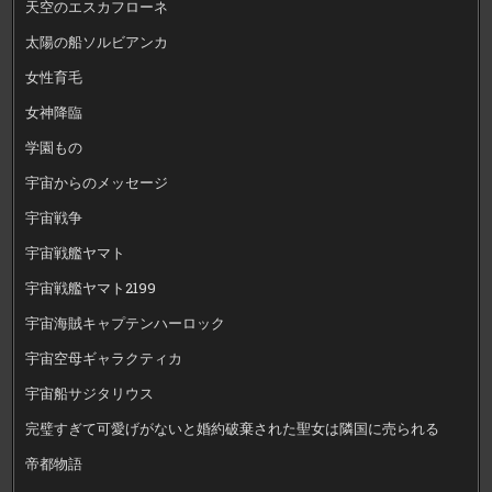
天空のエスカフローネ
太陽の船ソルビアンカ
女性育毛
女神降臨
学園もの
宇宙からのメッセージ
宇宙戦争
宇宙戦艦ヤマト
宇宙戦艦ヤマト2199
宇宙海賊キャプテンハーロック
宇宙空母ギャラクティカ
宇宙船サジタリウス
完璧すぎて可愛げがないと婚約破棄された聖女は隣国に売られる
帝都物語