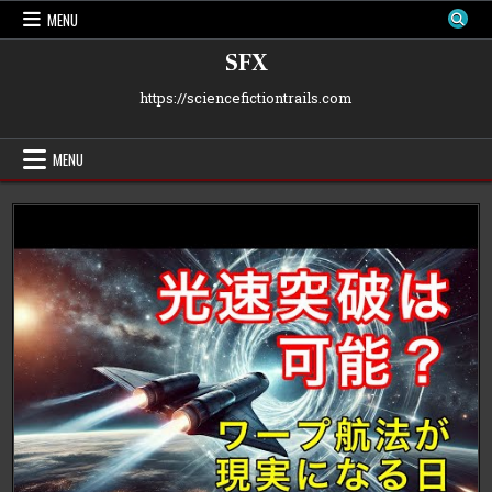
Skip
MENU
to
content
SFX
https://sciencefictiontrails.com
MENU