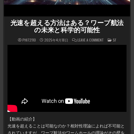
光速を超える方法はある？ワープ航法
の未来と科学的可能性
ON
POSTED
PHI72110
2025年4月18日
LEAVE A COMMENT
SF
光
IN
速
を
超
え
る
方
法
は
あ
る？
ワ
ー
プ
航
法
の
未
来
と
科
【動画の紹介】
学
的
光速を超えることは可能なのか？相対性理論によれば不可能と
可
能
されていますが、ワープ航法やワームホールの理論がその壁を
性