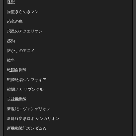
怪獣
怪盗きらめきマン
恐竜の島
想星のアクエリオン
感動
懐かしのアニメ
戦争
戦国自衛隊
戦姫絶唱シンフォギア
戦闘メカ ザブングル
攻殻機動隊
新世紀エヴァンゲリオン
新幹線変形ロボ シンカリオン
新機動戦記ガンダムW