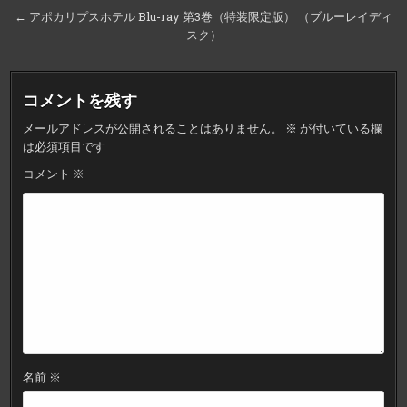
稿
← アポカリプスホテル Blu-ray 第3巻（特装限定版） （ブルーレイディ
ナ
スク）
ビ
ゲ
コメントを残す
ー
メールアドレスが公開されることはありません。
※
が付いている欄
シ
は必須項目です
ョ
コメント
※
ン
名前
※