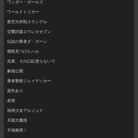
ワンダー・ガールズ
ワールドトリガー
亜空大作戦スラングル
交響詩篇エウレカセブン
伝説の勇者ダ・ガーン
偶然見つけたハル
先輩、その口紅塗らないで
劇場公開
勇者警察ジェイデッカー
原作あり
友情
地球少女アルジュナ
天国大魔境
天地無用！