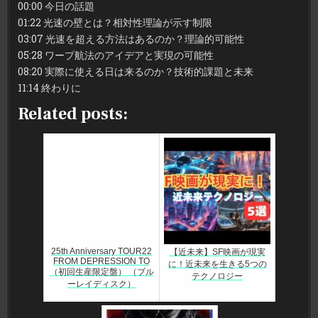
00:00 今日の話題
01:22 光速の壁とは？相対性理論が示す制限
03:07 光速を超える方法はあるのか？理論的可能性
05:28 ワープ航法のアイデアと実現の可能性
08:20 実際に使える日は来るのか？技術的課題と未来
11:14 終わりに
Related posts:
25th Anniversary TOUR22
【近未来】SF映画が現実
FROM DEPRESSION TO
に！近未来を生きる5つの
（初回生産限定盤） （ブル
テクノロジー
ーレイディスク）