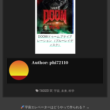
DOOM/ドゥーム:アナイア
レーション （ブルーレイデ
ィスク）
Author:
phi72110
TAGGED
SF
,
宇宙
,
未来
,
科学
投
宇宙エレベーターはどうやって作られる？ →