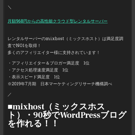
ス
ホ
＼
ス
ト）
月
月額968円からの高性能クラウド型レンタルサーバー
額
968
円
か
ら
レンタルサーバーのmixhost（ミックスホスト）は満足度調
使
え
査でNO1を取得！
る
国
多くのアフィリエイター様に支持されています！
内
NO1
レ
・アフィリエイター＆ブロガー満足度 1位
ン
タ
・アクセス処理速度満足度 1位
ル
サ
・表示スピード満足度 1位
ー
バ
※2019年7月期 日本マーケティングリサーチ機構調べ
ー
／
■mixhost（ミックスホス
ト）・90秒でWordPressブログ
を作れる！！