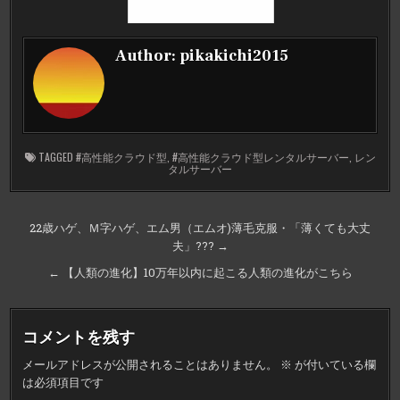
Author:
pikakichi2015
TAGGED
#高性能クラウド型
,
#高性能クラウド型レンタルサーバー
,
レン
タルサーバー
投
22歳ハゲ、Ｍ字ハゲ、エム男（エムオ)薄毛克服・「薄くても大丈
夫」??? →
稿
ナ
← 【人類の進化】10万年以内に起こる人類の進化がこちら
ビ
ゲ
コメントを残す
ー
メールアドレスが公開されることはありません。
※
が付いている欄
シ
は必須項目です