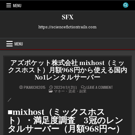
Skip
MENU
to
content
SFX
https://sciencefictiontrails.com
MENU
アズポケット株式会社 mixhost（ミッ
クスホスト）月額968円から使える国内
No1レンタルサーバー
ON
PIKAKICHI2015
2023年1月31日
LEAVE A COMMENT
POSTED
ア
マネー・資産・副業
IN
ズ
ポ
／
ケ
ッ
ト
■mixhost（ミックスホス
株
式
ト）・満足度調査 3冠のレン
会
社
タルサーバー（月額968円〜）
MIXHOST（ミ
ッ
ク