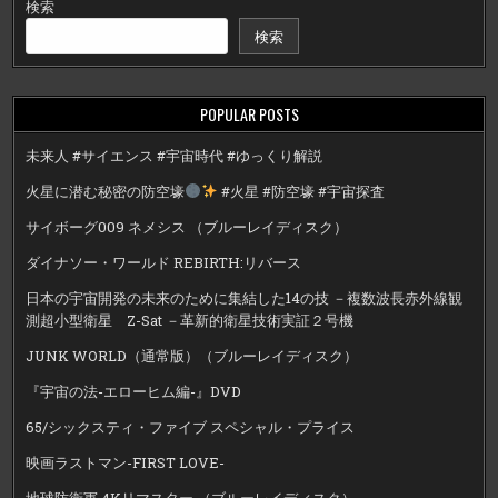
検索
検索
POPULAR POSTS
未来人 #サイエンス #宇宙時代 #ゆっくり解説
火星に潜む秘密の防空壕
#火星 #防空壕 #宇宙探査
サイボーグ009 ネメシス （ブルーレイディスク）
ダイナソー・ワールド REBIRTH:リバース
日本の宇宙開発の未来のために集結した14の技 －複数波長赤外線観
測超小型衛星 Z-Sat －革新的衛星技術実証２号機
JUNK WORLD（通常版）（ブルーレイディスク）
『宇宙の法-エローヒム編-』DVD
65/シックスティ・ファイブ スペシャル・プライス
映画ラストマン-FIRST LOVE-
地球防衛軍 4Kリマスター （ブルーレイディスク）