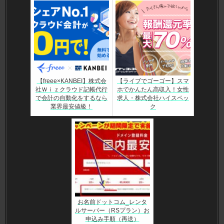
【freee×KANBEI】株式会
【ライブでゴーゴー】スマ
社Ｗｉｚクラウド記帳代行
ホでかんたん高収入！女性
で会計の自動化をするなら
求人・株式会社ハイスペッ
業界最安値級！
ク
お名前ドットコム_レンタ
ルサーバー（RSプラン）お
申込み手順（再送）