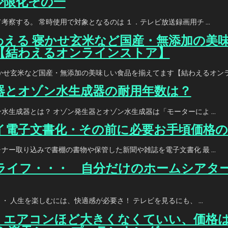
少限化その一
考察する。 常時使用で対象となるのは １．テレビ放送録画用チ …
わえる 寝かせ玄米など国産・無添加の美
【結わえるオンラインストア】
寝かせ玄米など国産・無添加の美味しい食品を揃えてます【結わえるオン
器とオゾン水生成器の耐用年数は？
水生成器とは？ オゾン発生器とオゾン水生成器は「モーターによ …
イ電子文書化・その前に必要お手頃価格の
ナー取り込みで書棚の書物や保管した新聞や雑誌を電子文書化 最 …
ライフ・・・ 自分だけのホームシアタ
・ 人生を楽しむには、快適感が必要さ！ テレビを見るにも、 …
・エアコンほど大きくなくていい、価格