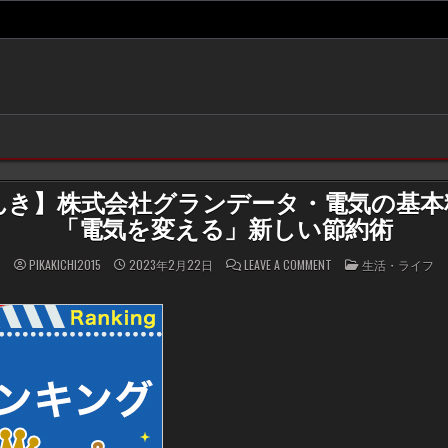
でんき】株式会社グランデータ・電気の基本
「電気を変える」新しい節約術
ON
POSTED
PIKAKICHI2015
2023年2月22日
LEAVE A COMMENT
生活・ライフ
【ONE
IN
で
ん
き】
株
式
会
社
グ
ラ
ン
デ
ー
タ・
電