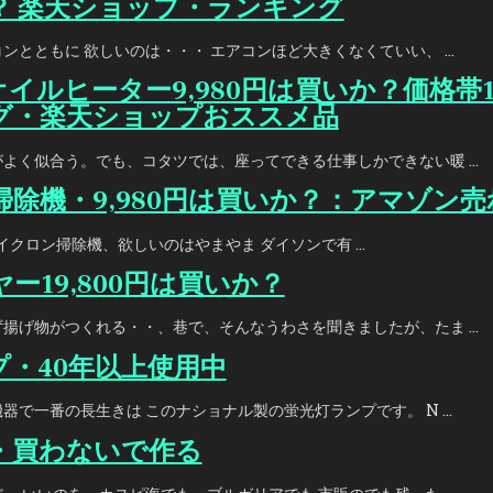
？ 楽天ショップ・ランキング
ンとともに 欲しいのは・・・ エアコンほど大きくなくていい、 …
イルヒーター9,980円は買いか？価格帯1
グ・楽天ショップおススメ品
よく似合う。でも、コタツでは、座ってできる仕事しかできない暖 …
除機・9,980円は買いか？：アマゾン
クロン掃除機、欲しいのはやまやま ダイソンで有 …
ー19,800円は買いか？
揚げ物がつくれる・・、巷で、そんなうわさを聞きましたが、たま …
・40年以上使用中
器で一番の長生きは このナショナル製の蛍光灯ランプです。 N …
・買わないで作る