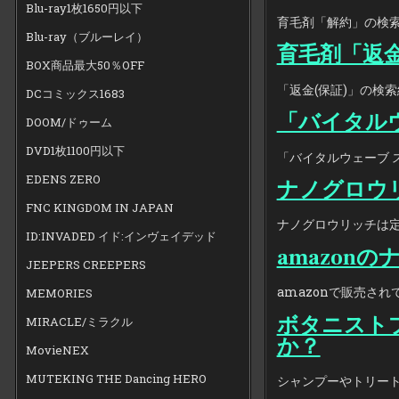
Blu-ray1枚1650円以下
育毛剤「解約」の検索結
Blu-ray（ブルーレイ）
育毛剤「返金
BOX商品最大50％OFF
「返金(保証)」の検索結
DCコミックス1683
「バイタル
DOOM/ドゥーム
DVD1枚1100円以下
「バイタルウェーブ ス
EDENS ZERO
ナノグロウ
FNC KINGDOM IN JAPAN
ナノグロウリッチは定
ID:INVADED イド:インヴェイデッド
amazon
JEEPERS CREEPERS
amazonで販売さ
MEMORIES
ボタニスト
MIRACLE/ミラクル
か？
MovieNEX
MUTEKING THE Dancing HERO
シャンプーやトリート