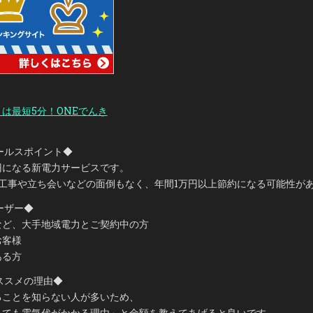
気
の
基
本
料
金
０
円！
「電
気
を
変
え
は最短5分！ONEでんき
る」
新
し
い
節
ールスポイント◆
約
術
円になる新電力サービスです。
工事や立ち会いなどの面倒もなく、年間1万円以上節約になる可能性が
ーザー◆
など、大手地域電力とご契約中の方
お客様
ある方
ススメの理由◆
ることを知らない人が多いため、
くても電気代がかかる理由」と金額を教えてあげると良いです。