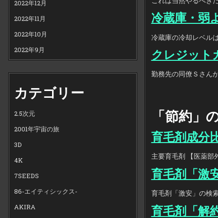
これは当然やるべきだ
2022年12月
冷蔵庫・弱
2022年11月
2022年10月
冷蔵庫の冷却レベルは
2022年9月
クレジット
勤務先の同僚Ｓさんか
カテゴリー
「節約」の
2.5次元
2001年宇宙の旅
育毛剤成分比較
3D
主要育毛剤 【医薬部外
4K
育毛剤「激
7SEEDS
86-エイティシックス-
育毛剤「激安」の検索結
AKIRA
育毛剤「解