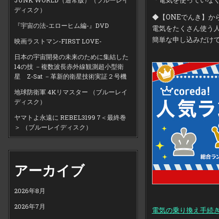
ディスク）
◆【ONEでんき】か
『宇宙の法-エローヒム編-』DVD
電気をたくさん使う
簡単な申し込みだけ
映画ラストマン-FIRST LOVE-
日本の宇宙開発の未来のために集結した
14の技 －複数波長赤外線観測超小型衛
星 Z-Sat －革新的衛星技術実証２号機
地球防衛軍 4Kリマスター （ブルーレイ
ディスク）
ヤマトよ永遠に REBEL3199 7＜最終巻
＞ （ブルーレイディスク）
アーカイブ
2026年8月
2026年7月
電気の乗り換え手続き