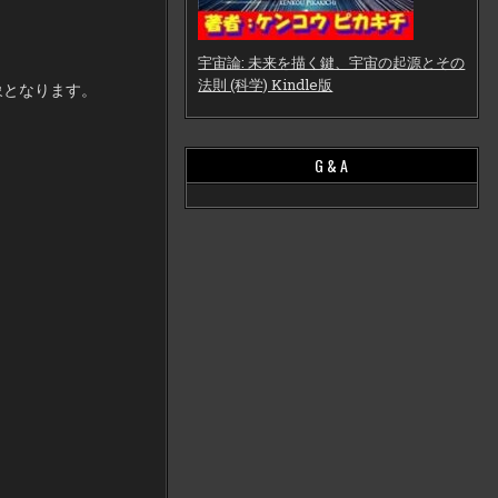
宇宙論: 未来を描く鍵、宇宙の起源とその
法則 (科学) Kindle版
象となります。
G & A