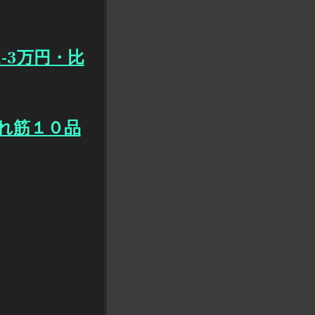
-3万円・比
売れ筋１０品