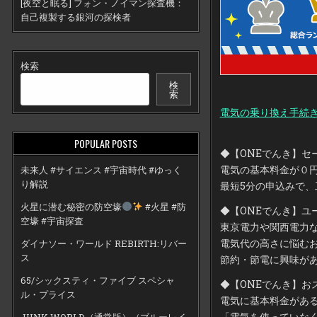
[夜空と眠る] フォン・ノイマン探査機：
自己複製する銀河の探検者
検索
検
索
電気の乗り換え手続き
POPULAR POSTS
◆【ONEでんき】セ
電気の基本料金が０
未来人 #サイエンス #宇宙時代 #ゆっく
り解説
最短5分の申込みで、
火星に潜む秘密の防空壕
#火星 #防
◆【ONEでんき】ユ
空壕 #宇宙探査
東京電力や関西電力
電気代の高さに悩む
ダイナソー・ワールド REBIRTH:リバー
ス
節約・節電に興味が
65/シックスティ・ファイブ スペシャ
◆【ONEでんき】お
ル・プライス
電気に基本料金があ
「電気を使っていな
JUNK WORLD（通常版）（ブルーレイ