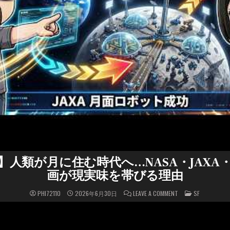
代】人類が月に住む時代へ…NASA・JAXA・S
画が現実味を帯びる理由
ON
POSTED
PHI72110
2026年6月30日
LEAVE A COMMENT
SF
【2030
IN
年
代】
人
類
が