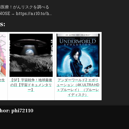
防医療！がんリスクを調べる
→ https://a.r10.to/h…
s:
全生
【SF】宇宙戦争！地球最後
アンダーワールド2 エボリ
の日【宇宙ドキュメンタリ
ューション（4K ULTRA HD
ー】
＋ブルーレイ） （ブルーレ
イディスク）
hor:
phi72110