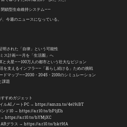
、閉鎖型生命維持システム——
が、今週のニュースになっている。
面で証明された「自律」という可能性
ルテミス計画——月を「生活圏」へ
aceXと火星——100万人の都市という壮大なビジョン
宇宙生活を支えるインフラ——「暮らし続ける」ための挑戦
ロードマップ——2030・2045・2100のシミュレーション
認と課題
おすすめガジェット
イルAIノートPC → https://amzn.to/4el9iBT
0 → https://a.r10.to/hP1jEh
https://a.r10.to/hYMjXC
Rグラス → https://a.r10.to/hkt9fA