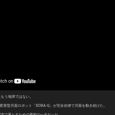
月
に
住
む
時
代
へ…
NASA・
JAXA・
SPACEX
の
計
画
が
現
実
味
を
帯
び
る
理
由
はもう地球ではない。
Aの変形型月面ロボット「SORA-Q」が完全自律で月面を動き続けた。
宇宙で暮らすための最初の一歩だった。