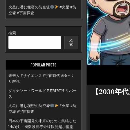
火星に潜む秘密の防空壕
#火星 #防
空壕 #宇宙探査
検索
検
索
POPULAR POSTS
未来人 #サイエンス #宇宙時代 #ゆっく
り解説
【2030年
ダイナソー・ワールド REBIRTH:リバー
ス
火星に潜む秘密の防空壕
#火星 #防
空壕 #宇宙探査
日本の宇宙開発の未来のために集結した
14の技 －複数波長赤外線観測超小型衛