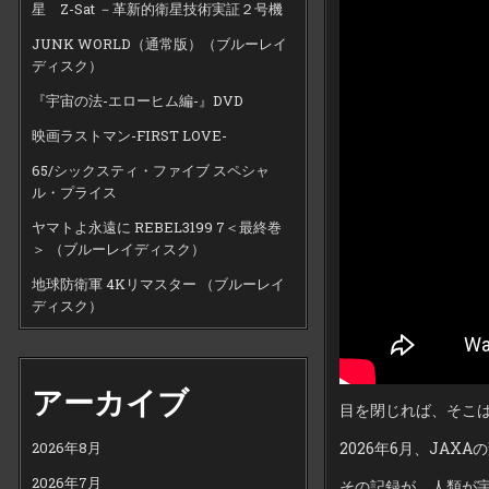
星 Z-Sat －革新的衛星技術実証２号機
JUNK WORLD（通常版）（ブルーレイ
ディスク）
『宇宙の法-エローヒム編-』DVD
映画ラストマン-FIRST LOVE-
65/シックスティ・ファイブ スペシャ
ル・プライス
ヤマトよ永遠に REBEL3199 7＜最終巻
＞ （ブルーレイディスク）
地球防衛軍 4Kリマスター （ブルーレイ
ディスク）
アーカイブ
目を閉じれば、そこ
2026年6月、JAX
2026年8月
2026年7月
その記録が、人類が