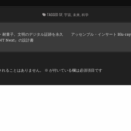
TAGGED
SF
,
宇宙
,
未来
,
科学
期・耐量子。文明のデジタル証跡を永久
アッセンブル・インサート Blu-ray 
T Next』の設計書
されることはありません。
※
が付いている欄は必須項目です