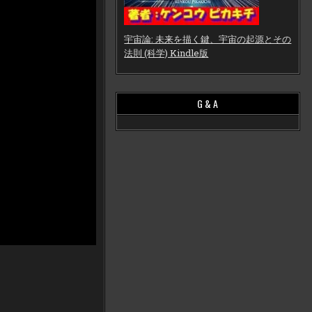
宇宙論: 未来を描く鍵、宇宙の起源とその
法則 (科学) Kindle版
G & A