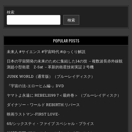
検索
検索
POPULAR POSTS
未来人 #サイエンス #宇宙時代 #ゆっくり解説
日本の宇宙開発の未来のために集結した14の技 －複数波長赤外線観
測超小型衛星 Z-Sat －革新的衛星技術実証２号機
JUNK WORLD（通常版）（ブルーレイディスク）
『宇宙の法-エローヒム編-』DVD
ヤマトよ永遠に REBEL3199 7＜最終巻＞ （ブルーレイディスク）
ダイナソー・ワールド REBIRTH:リバース
映画ラストマン-FIRST LOVE-
65/シックスティ・ファイブ スペシャル・プライス