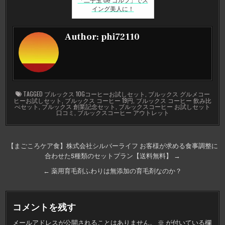
「二子玉 de ゴルフ」でス
イング美人に！
Author:
phi72110
TAGGED
ブルックス 10Gコーヒーお試しセット
,
ブルックス グルメコー
ヒーお試しセット
,
ブルックス コーヒー 19円
,
ブルックス コーヒー 飲み比
べセット
,
ブルックス 創業記念セット
,
ブルックスコーヒー お試しセット
口コミ
,
ブルックスコーヒー アウトレット
投
【まごころケア食】株式会社シルバーライフ お客様が求める食事調整に
合わせた5種類のセットプラン【送料無料】 →
稿
ナ
← 薬用育毛剤ふわりは無添加の育毛剤なのか？
ビ
ゲ
コメントを残す
ー
メールアドレスが公開されることはありません。
※
が付いている欄