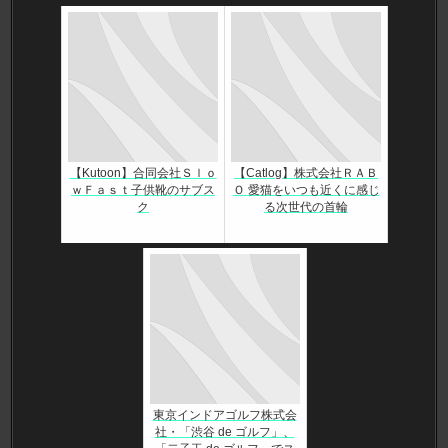
【Kutoon】合同会社Ｓｌｏ
【Catlog】株式会社ＲＡＢ
ｗＦａｓｔ子供靴のサブス
Ｏ 愛猫をいつも近くに感じ
ク
る次世代の首輪
東京インドアゴルフ株式会
社・「渋谷 de ゴルフ」、