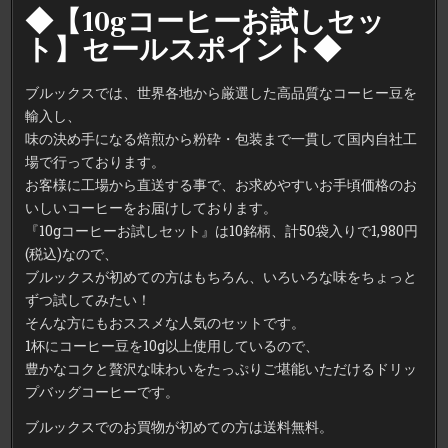
格
◆【10gコーヒーお試しセッ
コ
ー
ト】セールスポイント◆
ヒ
ー
が
た
ブルックスでは、世界各地から厳選した高品質なコーヒー豆を
っ
ぷ
輸入し、
り
10
味の決め手になる焙煎から粉砕・包装まで一貫して国内自社工
銘
柄
場で行っております。
50
袋
お客様に工場から直送する事で、お求めやすいお手頃価格のお
入
り！
いしいコーヒーをお届けしております。
『10gコーヒーお試しセット』は10銘柄、計50袋入りで1,980円
(税込)なので、
ブルックスが初めての方はもちろん、いろいろな味をちょっと
ずつ試してみたい！
そんな方にもおススメな人気のセットです。
1杯にコーヒー豆を10g以上使用しているので、
豊かなコクと贅沢な味わいをたっぷりご堪能いただけるドリッ
プバッグコーヒーです。
ブルックスでのお買物が初めての方は送料無料。