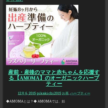
産前・産後のママと赤ちゃんを応援す
る【AMOMA】のオーガニックハーブ
ティー
12月 6, 2015
pikakichi2015
お茶
,
ハーブティー
◆AMOMAとは？◆ AMOMAでは、妊