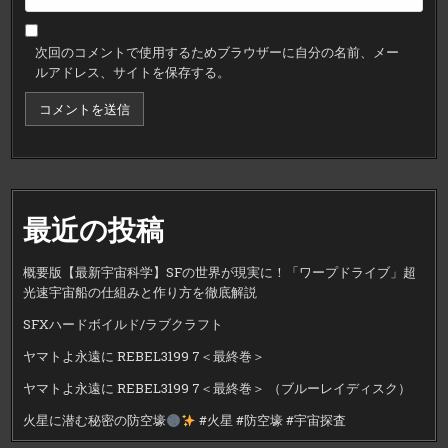
次回のコメントで使用するためブラウザーに自分の名前、メー
ルアドレス、サイトを保存する。
最近の投稿
概要版【最新宇宙科学】SFの世界が現実に！「ワープドライブ」超
光速宇宙船の仕組みと作り方を徹底解説
SFXハードボイルド/ラブクラフト
ヤマトよ永遠に REBEL3199 7＜最終巻＞
ヤマトよ永遠に REBEL3199 7＜最終巻＞ （ブルーレイディスク）
火星に潜む秘密の防空壕
#火星 #防空壕 #宇宙探査