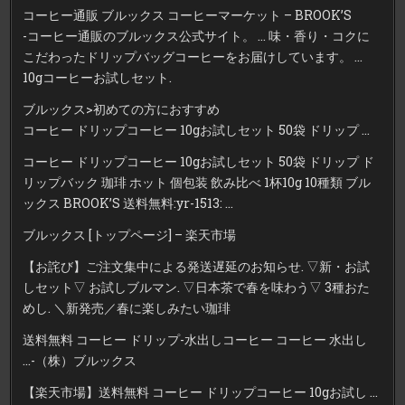
コーヒー通販 ブルックス コーヒーマーケット – BROOK’S
-コーヒー通販のブルックス公式サイト。 … 味・香り・コクに
こだわったドリップバッグコーヒーをお届けしています。 …
10gコーヒーお試しセット.
ブルックス>初めての方におすすめ
コーヒー ドリップコーヒー 10gお試しセット 50袋 ドリップ …
コーヒー ドリップコーヒー 10gお試しセット 50袋 ドリップ ド
リップバック 珈琲 ホット 個包装 飲み比べ 1杯10g 10種類 ブル
ックス BROOK’S 送料無料:yr-1513: …
ブルックス [トップページ] – 楽天市場
【お詫び】ご注文集中による発送遅延のお知らせ. ▽新・お試
しセット▽ お試しブルマン. ▽日本茶で春を味わう▽ 3種おた
めし. ＼新発売／春に楽しみたい珈琲
送料無料 コーヒー ドリップ-水出しコーヒー コーヒー 水出し
…-（株）ブルックス
【楽天市場】送料無料 コーヒー ドリップコーヒー 10gお試し …