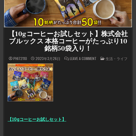
【10gコーヒーお試しセット】株式会社
ブルックス 本格コーヒーがたっぷり10
銘柄50袋入り！
ON
POSTED
PHI72110
2023年3月26日
LEAVE A COMMENT
生活・ライフ
【10G
IN
コ
ー
ヒ
ー
お
試
し
セ
ッ
ト】
株
式
会
社
ブ
【10gコーヒーお試しセット】
ル
ッ
ク
ス
本