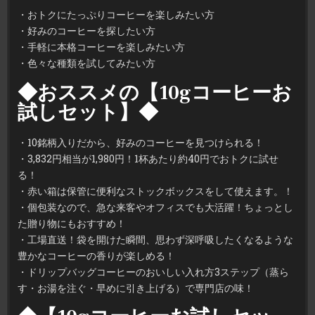
・おトクにたっぷりコーヒーを楽しみたい方
・好みのコーヒーを探したい方
・手軽に本格コーヒーを楽しみたい方
・色々な種類を試してみたい方
◆おススメの【10gコーヒーお
試しセット】◆
・10銘柄入りだから、好みのコーヒーを見つけられる！
・3,832円相当が1,980円！1杯あたり約40円でおトクに試せ
る！
・赤い箱は保管に便利なストックボックスをして使えます。！
・個包装なので、急な来客やオフィスでも大活躍！ちょっとし
た贈り物にもおすすめ！
・工場直送！袋を開けた瞬間、思わず深呼吸したくなるような
豊かなコーヒーの香りが楽しめる！
・ドリップバッグコーヒーのおいしい入れ方3ステップ（蒸ら
す・お湯を注ぐ・早めに引き上げる）で専門店の味！