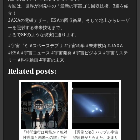
今回は、世界が開発中の「最新の宇宙ゴミ回収技術」3選を紹
介！
JAXAの電磁テザー、ESAの回収衛星、そして地上からレーザ
ーを照射する未来技術まで、
まるでSFのような現実に迫ります。
#宇宙ゴミ #スペースデブリ #宇宙科学 #未来技術 #JAXA
#ESA #宇宙ニュース #宇宙開発 #宇宙ビジネス #宇宙ミステ
リー #科学動画 #宇宙の未来
Related posts:
「時間旅行は可能か？相対
【異常な姿】ハッブル宇宙
性理論と未来への鍵」#宇
望遠鏡がとらえた、あまり