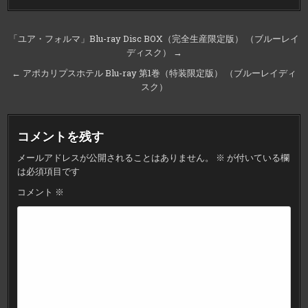
投
「ユア・フォルマ」Blu-ray Disc BOX（完全生産限定版） （ブルーレイ
ディスク） →
稿
ナ
← アポカリプスホテル Blu-ray 第1巻（特装限定版） （ブルーレイディ
スク）
ビ
ゲ
ー
コメントを残す
シ
メールアドレスが公開されることはありません。
※
が付いている欄
ョ
は必須項目です
ン
コメント
※