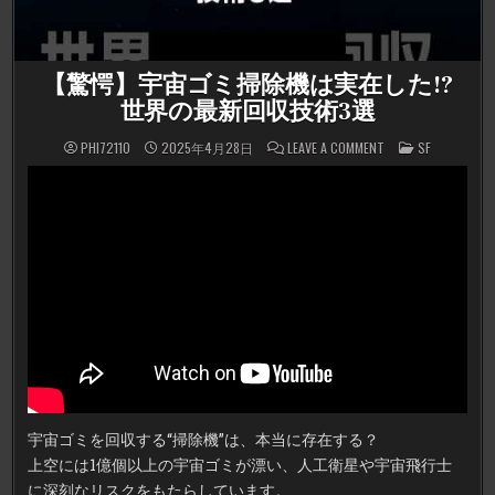
【驚愕】宇宙ゴミ掃除機は実在した!?
世界の最新回収技術3選
ON
POSTED
PHI72110
2025年4月28日
LEAVE A COMMENT
SF
【驚
IN
愕】
宇
宙
ゴ
ミ
掃
除
機
は
実
在
し
た!?
世
界
の
最
新
回
収
宇宙ゴミを回収する“掃除機”は、本当に存在する？
技
術
上空には1億個以上の宇宙ゴミが漂い、人工衛星や宇宙飛行士
3
選
に深刻なリスクをもたらしています。