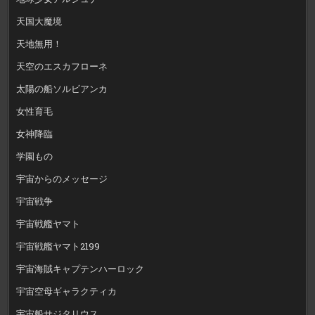
天国大魔境
天地無用！
天空のエスカフローネ
太陽の船ソルビアンカ
女性育毛
女神降臨
学園もの
宇宙からのメッセージ
宇宙戦争
宇宙戦艦ヤマト
宇宙戦艦ヤマト2199
宇宙海賊キャプテンハーロック
宇宙空母ギャラクティカ
宇宙船サジタリウス