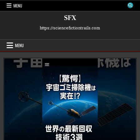
Skip
MENU
to
content
SFX
https://sciencefictiontrails.com
MENU