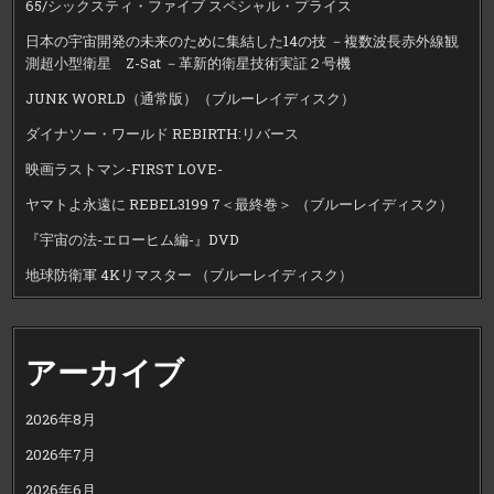
65/シックスティ・ファイブ スペシャル・プライス
日本の宇宙開発の未来のために集結した14の技 －複数波長赤外線観
測超小型衛星 Z-Sat －革新的衛星技術実証２号機
JUNK WORLD（通常版）（ブルーレイディスク）
ダイナソー・ワールド REBIRTH:リバース
映画ラストマン-FIRST LOVE-
ヤマトよ永遠に REBEL3199 7＜最終巻＞ （ブルーレイディスク）
『宇宙の法-エローヒム編-』DVD
地球防衛軍 4Kリマスター （ブルーレイディスク）
アーカイブ
2026年8月
2026年7月
2026年6月