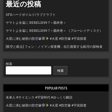
最近の投稿
SFXハードボイルド/ラブクラフト
ヤマトよ永遠に REBEL3199 7＜最終巻＞
ヤマトよ永遠に REBEL3199 7＜最終巻＞ （ブルーレイディスク）
火星に潜む秘密の防空壕
#火星 #防空壕 #宇宙探査
[夜空と眠る] フォン・ノイマン探査機：自己複製する銀河の探検者
検索
検索
POPULAR POSTS
未来人 #サイエンス #宇宙時代 #ゆっくり解説
火星に潜む秘密の防空壕
#火星 #防空壕 #宇宙探査