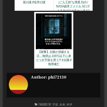
宙の謎 #化学の謎
に“人工的”な彗星 Ep3 /
NASA超常ファイル S2 (デ
ィスカバリーチャンネル)
【衝撃】太陽が消滅する
日…地球は-100℃以下に凍
りつき宇宙を漂う!? #太陽 #
地球滅亡
Author:
phi72110
TAGGED
SF
,
宇宙
,
未来
,
科学