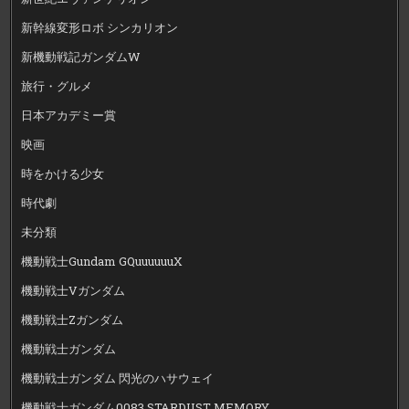
新幹線変形ロボ シンカリオン
新機動戦記ガンダムW
旅行・グルメ
日本アカデミー賞
映画
時をかける少女
時代劇
未分類
機動戦士Gundam GQuuuuuuX
機動戦士Vガンダム
機動戦士Zガンダム
機動戦士ガンダム
機動戦士ガンダム 閃光のハサウェイ
機動戦士ガンダム0083 STARDUST MEMORY