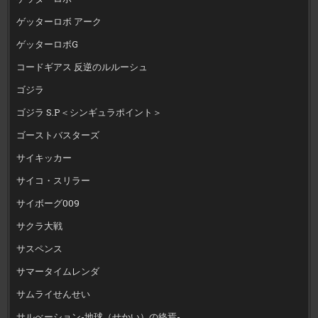
ゲッターロボ アーク
ゲッターロボG
コードギアス 反逆のルルーシュ
ゴジラ
ゴジラ S.P＜シンギュラポイント＞
ゴーストバスターズ
サイキッカー
サイコ・スリラー
サイボーグ009
サクラ大戦
サスペンス
サマータイムレンダ
サムライせんせい
サルべーション-地球（せかい）の終焉-