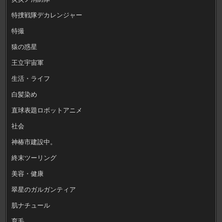
特捜戦隊デカレンジャー
特撮
猿の惑星
王立宇宙軍
生活・ライフ
白髪染め
直球表題ロボットアニメ
社会
神椿市建設中。
終末ツーリング
美容・健康
翠星のガルガンティア
肌ナチュール
育毛