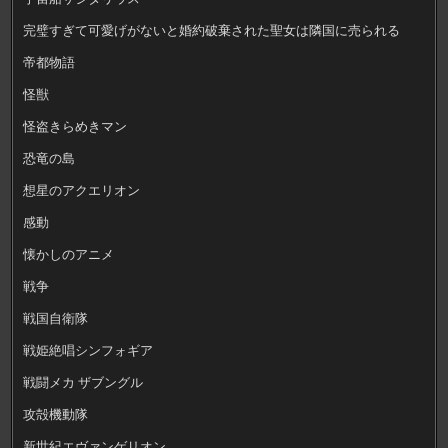
完璧すぎて可愛げがないと婚約破棄された聖女は隣国に売られる
帝都物語
怪獣
怪盗きらめきマン
恐竜の島
想星のアクエリオン
感動
懐かしのアニメ
戦争
戦国自衛隊
戦姫絶唱シンフォギア
戦闘メカ ザブングル
攻殻機動隊
新世紀エヴァンゲリオン