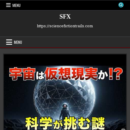
Skip
MENU
to
content
SFX
https://sciencefictiontrails.com
MENU