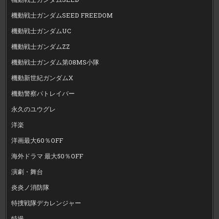
機動戦士ガンダムSEED FREEDOM
機動戦士ガンダムUC
機動戦士ガンダムZZ
機動戦士ガンダム第08MS小隊
機動新世紀ガンダムX
機動警察パトレイバー
永久のユウグレ
洋楽
洋画最大60％OFF
海外ドラマ 最大50％OFF
演劇・舞台
炎炎ノ消防隊
特捜戦隊デカレンジャー
特撮