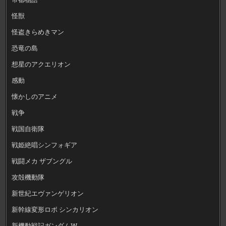
怪獣
怪盗きらめきマン
恐竜の島
想星のアクエリオン
感動
懐かしのアニメ
戦争
戦国自衛隊
戦姫絶唱シンフォギア
戦闘メカ ザブングル
攻殻機動隊
新世紀エヴァンゲリオン
新幹線変形ロボ シンカリオン
新機動戦記ガンダムW