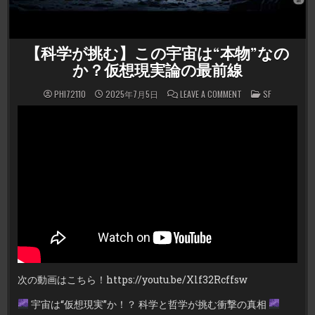
【科学が挑む】この宇宙は“本物”なの
か？仮想現実論の最前線
ON
POSTED
PHI72110
2025年7月5日
LEAVE A COMMENT
SF
【科
IN
学
が
挑
む】
こ
の
宇
宙
は“本
物”な
の
か？
仮
想
現
実
論
の
最
前
次の動画はこちら！https://youtu.be/Xlf32Rcffsw
線
宇宙は“仮想現実”か！？ 科学と哲学が挑む衝撃の真相