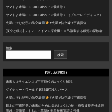
ヤマトよ永遠に REBEL3199 7＜最終巻＞
ヤマトよ永遠に REBEL3199 7＜最終巻＞ （ブルーレイディスク）
火星に潜む秘密の防空壕
#火星 #防空壕 #宇宙探査
[夜空と眠る] フォン・ノイマン探査機：自己複製する銀河の探検者
検索
検索
POPULAR POSTS
未来人 #サイエンス #宇宙時代 #ゆっくり解説
ダイナソー・ワールド REBIRTH:リバース
火星に潜む秘密の防空壕
#火星 #防空壕 #宇宙探査
日本の宇宙開発の未来のために集結した14の技 －複数波長赤外線観
測超小型衛星 Z-Sat －革新的衛星技術実証２号機