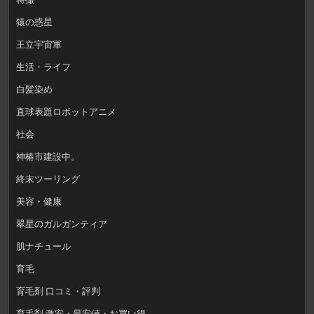
猿の惑星
王立宇宙軍
生活・ライフ
白髪染め
直球表題ロボットアニメ
社会
神椿市建設中。
終末ツーリング
美容・健康
翠星のガルガンティア
肌ナチュール
育毛
育毛剤 口コミ・評判
育毛剤 激安・最安値・お買い得