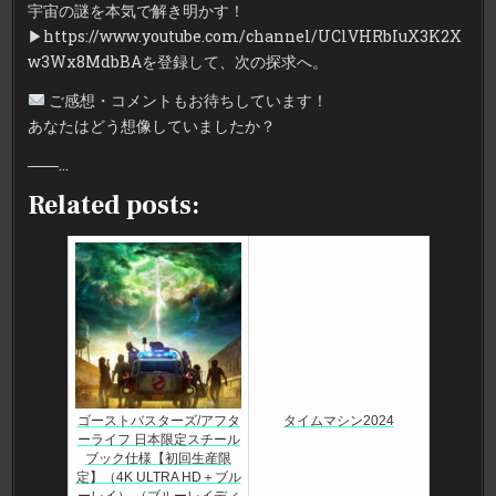
宇宙の謎を本気で解き明かす！
▶︎https://www.youtube.com/channel/UClVHRbIuX3K2X
w3Wx8MdbBAを登録して、次の探求へ。
ご感想・コメントもお待ちしています！
あなたはどう想像していましたか？
――…
Related posts:
ゴーストバスターズ/アフタ
タイムマシン2024
ーライフ 日本限定スチール
ブック仕様【初回生産限
定】（4K ULTRA HD＋ブル
ーレイ） （ブルーレイディ