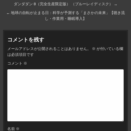
投
ダンダダン 8（完全生産限定版） （ブルーレイディスク） →
稿
← 地球の自転が止まる日：科学が予測する「まさかの未来」【聴き流
ナ
し・作業用・睡眠導入】
ビ
ゲ
コメントを残す
ー
メールアドレスが公開されることはありません。
※
が付いている欄
シ
は必須項目です
ョ
コメント
※
ン
名前
※