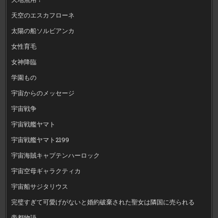
天空のエスカフローネ
太陽の船ソルビアンカ
女性育毛
女神降臨
学園もの
宇宙からのメッセージ
宇宙戦争
宇宙戦艦ヤマト
宇宙戦艦ヤマト2199
宇宙海賊キャプテンハーロック
宇宙空母ギャラクティカ
宇宙船サジタリウス
完璧すぎて可愛げがないと婚約破棄された聖女は隣国に売られる
帝都物語