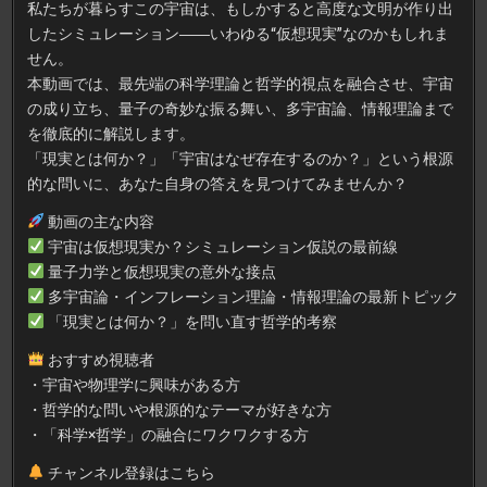
私たちが暮らすこの宇宙は、もしかすると高度な文明が作り出
したシミュレーション――いわゆる“仮想現実”なのかもしれま
せん。
本動画では、最先端の科学理論と哲学的視点を融合させ、宇宙
の成り立ち、量子の奇妙な振る舞い、多宇宙論、情報理論まで
を徹底的に解説します。
「現実とは何か？」「宇宙はなぜ存在するのか？」という根源
的な問いに、あなた自身の答えを見つけてみませんか？
動画の主な内容
宇宙は仮想現実か？シミュレーション仮説の最前線
量子力学と仮想現実の意外な接点
多宇宙論・インフレーション理論・情報理論の最新トピック
「現実とは何か？」を問い直す哲学的考察
おすすめ視聴者
・宇宙や物理学に興味がある方
・哲学的な問いや根源的なテーマが好きな方
・「科学×哲学」の融合にワクワクする方
チャンネル登録はこちら