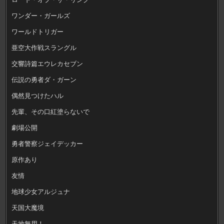
ワンダー・ガールズ
ワールドトリガー
亜空大作戦スラングル
交響詩篇エウレカセブン
伝説の勇者ダ・ガーン
偶然見つけたハル
先輩、その口紅塗らないで
劇場公開
勇者警察ジェイデッカー
原作あり
友情
地球少女アルジュナ
天国大魔境
天地無用！