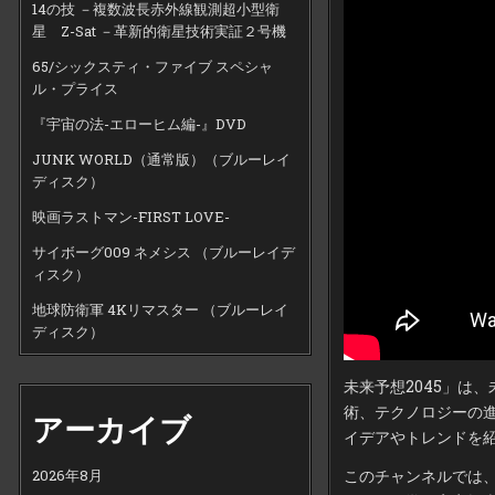
14の技 －複数波長赤外線観測超小型衛
星 Z-Sat －革新的衛星技術実証２号機
65/シックスティ・ファイブ スペシャ
ル・プライス
『宇宙の法-エローヒム編-』DVD
JUNK WORLD（通常版）（ブルーレイ
ディスク）
映画ラストマン-FIRST LOVE-
サイボーグ009 ネメシス （ブルーレイデ
ィスク）
地球防衛軍 4Kリマスター （ブルーレイ
ディスク）
未来予想2045」は
術、テクノロジーの
アーカイブ
イデアやトレンドを
このチャンネルでは
2026年8月