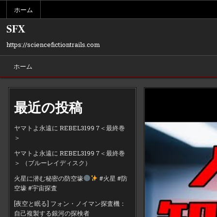
Skip
ホーム
to
content
SFX
https://sciencefictiontrails.com
ホーム
最近の投稿
ヤマトよ永遠に REBEL3199 7＜最終巻
＞
ヤマトよ永遠に REBEL3199 7＜最終巻
＞ （ブルーレイディスク）
火星に潜む秘密の防空壕
#火星 #防
空壕 #宇宙探査
[夜空と眠る] フォン・ノイマン探査機：
自己複製する銀河の探検者