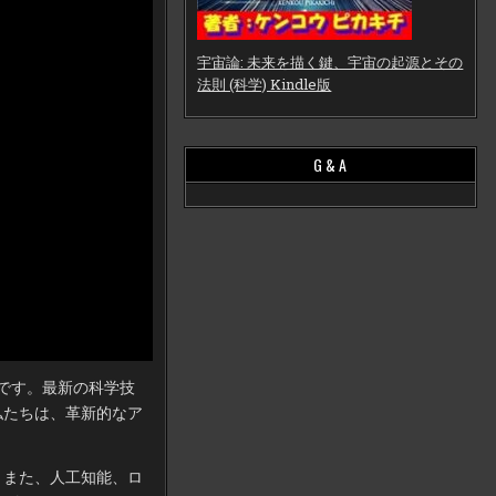
宇宙論: 未来を描く鍵、宇宙の起源とその
法則 (科学) Kindle版
G & A
ルです。最新の科学技
私たちは、革新的なア
。また、人工知能、ロ