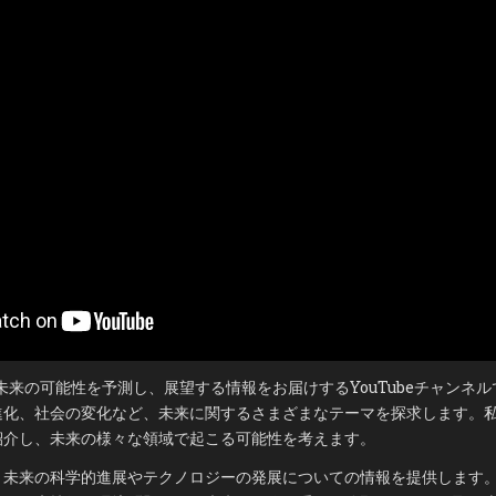
の
進
化
に
よ
る
人
間
の
行
き
着
く
終
末
、未来の可能性を予測し、展望する情報をお届けするYouTubeチャンネ
進化、社会の変化など、未来に関するさまざまなテーマを探求します。
紹介し、未来の様々な領域で起こる可能性を考えます。
、未来の科学的進展やテクノロジーの発展についての情報を提供します