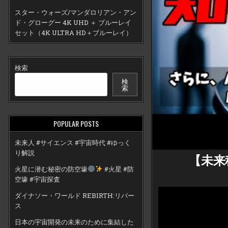
スター・ウォーズ/マンダロリアン・アン
ド・グローグー 4K UHD ＋ ブルーレイ
セット（4K ULTRA HD＋ブルーレイ）
検索
検
索
POPULAR POSTS
未来人 #サイエンス #宇宙時代 #ゆっく
り解説
【未来
火星に潜む秘密の防空壕
#火星 #防
空壕 #宇宙探査
ダイナソー・ワールド REBIRTH:リバー
ス
日本の宇宙開発の未来のために集結した