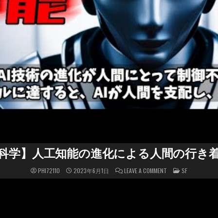
科学】人工知能の進化による人間の行き
ON
POSTED
PHI72110
2023年6月1日
LEAVE A COMMENT
SF
【未
IN
来
科
学】
人
工
知
能