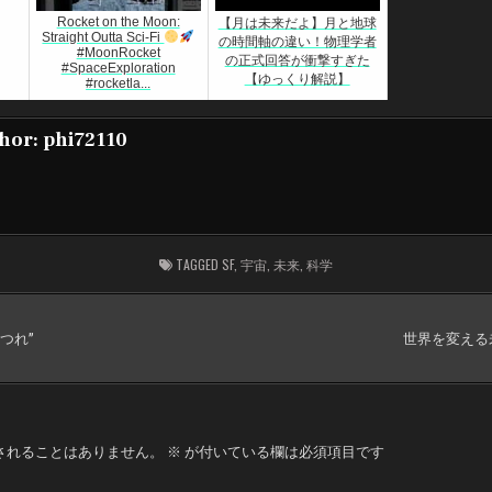
Rocket on the Moon:
【月は未来だよ】月と地球
Straight Outta Sci-Fi
の時間軸の違い！物理学者
#MoonRocket
の正式回答が衝撃すぎた
#SpaceExploration
【ゆっくり解説】
#rocketla...
hor:
phi72110
TAGGED
SF
,
宇宙
,
未来
,
科学
つれ”
世界を変える
されることはありません。
※
が付いている欄は必須項目です