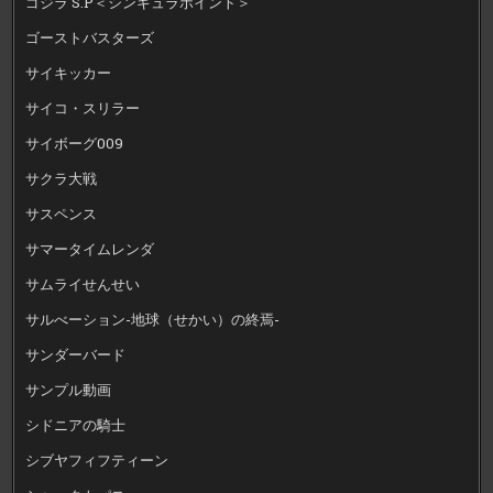
ゴジラ S.P＜シンギュラポイント＞
ゴーストバスターズ
サイキッカー
サイコ・スリラー
サイボーグ009
サクラ大戦
サスペンス
サマータイムレンダ
サムライせんせい
サルべーション-地球（せかい）の終焉-
サンダーバード
サンプル動画
シドニアの騎士
シブヤフィフティーン