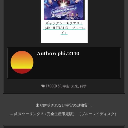
ギャラクシー★クエスト
（4K ULTRA HD＋ブルーレ
イ）
Author:
phi72110
TAGGED
SF
,
宇宙
,
未来
,
科学
投
未だ解明されない宇宙の謎物質 →
稿
← 終末ツーリング 2（完全生産限定版） （ブルーレイディスク）
ナ