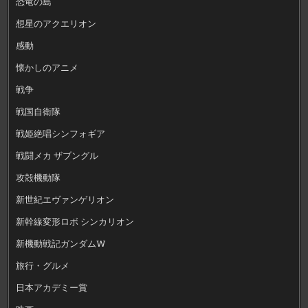
恐竜の島
想星のアクエリオン
感動
懐かしのアニメ
戦争
戦国自衛隊
戦姫絶唱シンフォギア
戦闘メカ ザブングル
攻殻機動隊
新世紀エヴァンゲリオン
新幹線変形ロボ シンカリオン
新機動戦記ガンダムW
旅行・グルメ
日本アカデミー賞