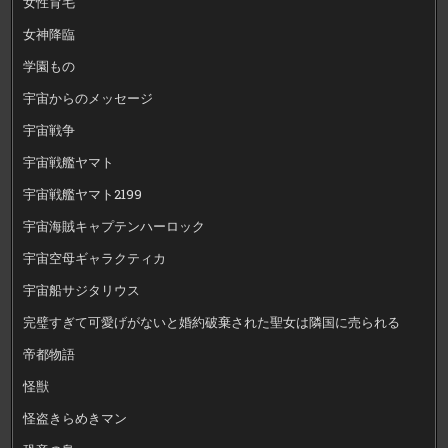
女性育毛
女神降臨
学園もの
宇宙からのメッセージ
宇宙戦争
宇宙戦艦ヤマト
宇宙戦艦ヤマト2199
宇宙海賊キャプテンハーロック
宇宙空母ギャラクティカ
宇宙船サジタリウス
完璧すぎて可愛げがないと婚約破棄された聖女は隣国に売られる
帝都物語
怪獣
怪盗きらめきマン