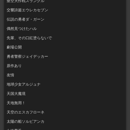
亜空大作戦スラングル
交響詩篇エウレカセブン
伝説の勇者ダ・ガーン
偶然見つけたハル
先輩、その口紅塗らないで
劇場公開
勇者警察ジェイデッカー
原作あり
友情
地球少女アルジュナ
天国大魔境
天地無用！
天空のエスカフローネ
太陽の船ソルビアンカ