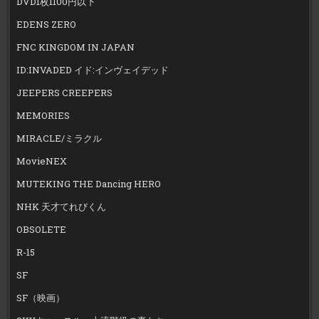
DVD1枚1100円以下
EDENS ZERO
FNC KINGDOM IN JAPAN
ID:INVADED イド:インヴェイデッド
JEEPERS CREEPERS
MEMORIES
MIRACLE/ミラクル
MovieNEX
MUTEKING THE Dancing HERO
NHK 天才てれびくん
OBSOLETE
R-15
SF
SF（映画）