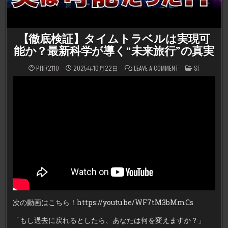
【徹底検証】タイムトラベルは実現可
能か？最新科学が導く“未来旅行”の真実
ON
POSTED
PHI72110
2025年10月22日
LEAVE A COMMENT
SF
【徹
IN
底
検
証】
タ
イ
ム
ト
ラ
ベ
ル
は
実
現
可
能
か？
最
新
科
学
次の動画はこちら！https://youtu.be/WF7tM3bMmCs
が
導
く“未
「もし過去に戻れるとしたら、あなたは何を変えますか？」
来
旅