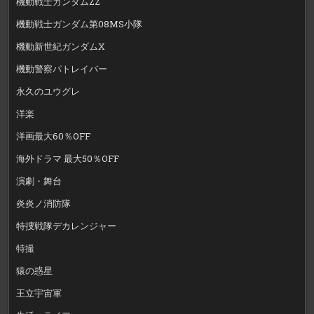
機動戦士ガンダムZZ
機動戦士ガンダム第08MS小隊
機動新世紀ガンダムX
機動警察パトレイバー
永久のユウグレ
洋楽
洋画最大60％OFF
海外ドラマ 最大50％OFF
演劇・舞台
炎炎ノ消防隊
特捜戦隊デカレンジャー
特撮
猿の惑星
王立宇宙軍