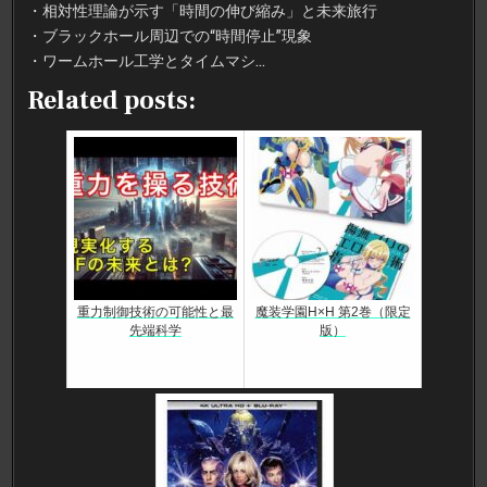
・相対性理論が示す「時間の伸び縮み」と未来旅行
・ブラックホール周辺での“時間停止”現象
・ワームホール工学とタイムマシ…
Related posts:
重力制御技術の可能性と最
魔装学園H×H 第2巻（限定
先端科学
版）