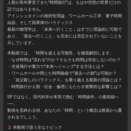
人類が長年夢見てきた“時間旅行”は、もはや空想の世界だけの
行”の
真
話ではありません。
実
アインシュタインの相対性理論、ワームホール工学、量子時間
結晶、そして因果律のパラドックス
最新の物理学は、「未来へ行くこと」はすでに理論的に可能で
あり、「過去へ行くこと」も完全には否定されていないことを
示しています。
本動画では、「時間を超える可能性」を徹底解剖します。
・なぜ時間は“流れる”のか？そもそも時間は存在しないのか？
・光速飛行や重力で“未来へジャンプ”する方法とは？
・ワームホールや閉じた時間曲線で“過去への旅”は可能か？
・「祖父殺しのパラドックス」を乗り越える最新の理論とは？
・時間旅行が人類・社会・倫理にもたらす衝撃的な影響とは？
SFではなく、現代科学が本気で挑む「時間操作」の最前線へ
──。
動画を見終わる頃、あなたの「時間」という概念は根底から覆
されるでしょう。
本動画で扱う主なトピック