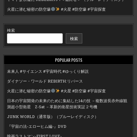
火星に潜む秘密の防空壕
#火星 #防空壕 #宇宙探査
検索
検索
POPULAR POSTS
未来人 #サイエンス #宇宙時代 #ゆっくり解説
ダイナソー・ワールド REBIRTH:リバース
火星に潜む秘密の防空壕
#火星 #防空壕 #宇宙探査
日本の宇宙開発の未来のために集結した14の技 －複数波長赤外線観
測超小型衛星 Z-Sat －革新的衛星技術実証２号機
JUNK WORLD（通常版）（ブルーレイディスク）
『宇宙の法-エローヒム編-』DVD
映画ラストマン-FIRST LOVE-