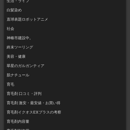
生活・ライフ
白髪染め
直球表題ロボットアニメ
社会
神椿市建設中。
終末ツーリング
美容・健康
翠星のガルガンティア
肌ナチュール
育毛
育毛剤 口コミ・評判
育毛剤 激安・最安値・お買い得
育毛剤イクオスEXプラスの考察
育毛剤内容量