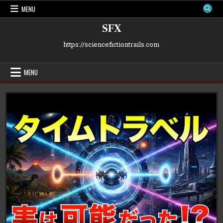
Skip
MENU
to
content
SFX
https://sciencefictiontrails.com
MENU