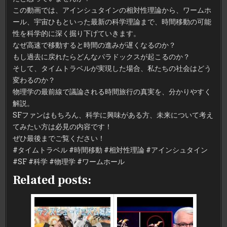
明
この動画では、アインシュタインの相対性理論から、ワームホ
か
す
ール、宇宙ひもといった最新の科学理論まで、時間移動の可能
時
間
性を科学的に深く掘り下げていきます。
移
動
なぜ高速で移動すると時間の進みが遅くなるのか？
の
可
もし過去に戻れたらどんなパラドックスが起こるのか？
能
性】
そして、タイムトラベルが実現した場合、私たちの社会はどう
変わるのか？
物理学の最前線で議論される時間旅行の真実を、分かりやすく
解説。
SFファンはもちろん、科学に興味がある方、未来について考え
てみたい方は必見の内容です！
ぜひ最後までご覧ください！
#タイムトラベル #時間移動 #相対性理論 #アインシュタイン
#SF #科学 #物理学 #ワームホール
Related posts: