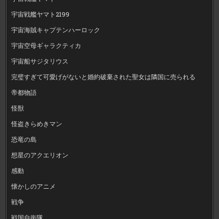
宇宙戦艦ヤマト2199
宇宙海賊キャプテンハーロック
宇宙空母ギャラクティカ
宇宙船サジタリウス
完璧すぎて可愛げがないと婚約破棄された聖女は隣国に売られる
帝都物語
怪獣
怪盗きらめきマン
恐竜の島
想星のアクエリオン
感動
懐かしのアニメ
戦争
戦国自衛隊