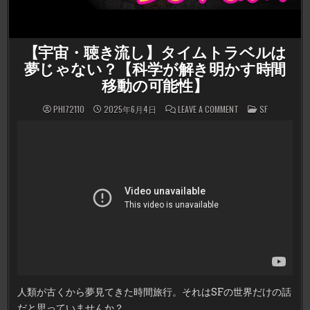
【宇宙・聴き流し】タイムトラベルは
夢じゃない？【科学が解き明かす時間
移動の可能性】
ON
POSTED
PHI72110
2025年6月4日
LEAVE A COMMENT
SF
【宇
IN
宙・
聴
き
流
し】
タ
イ
ム
ト
ラ
ベ
ル
は
夢
じ
ゃ
な
い？
【科
学
人類が古くから夢見てきた時間旅行。それはSFの世界だけの話
が
解
だと思っていませんか？
き