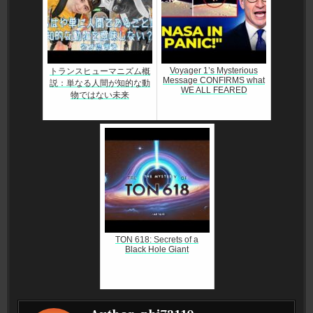
Voyager 1’s Mysterious
トランスヒューマニズム概
Message CONFIRMS what
説：単なる人間が知的な動
WE ALL FEARED
物ではない未来
TON 618: Secrets of a
Black Hole Giant