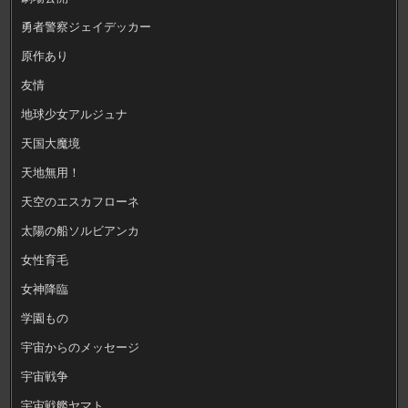
勇者警察ジェイデッカー
原作あり
友情
地球少女アルジュナ
天国大魔境
天地無用！
天空のエスカフローネ
太陽の船ソルビアンカ
女性育毛
女神降臨
学園もの
宇宙からのメッセージ
宇宙戦争
宇宙戦艦ヤマト