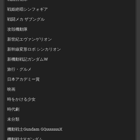
戦姫絶唱シンフォギア
戦闘メカ ザブングル
攻殻機動隊
新世紀エヴァンゲリオン
新幹線変形ロボ シンカリオン
新機動戦記ガンダムW
旅行・グルメ
日本アカデミー賞
映画
時をかける少女
時代劇
未分類
機動戦士Gundam GQuuuuuuX
機動戦士Vガンダム