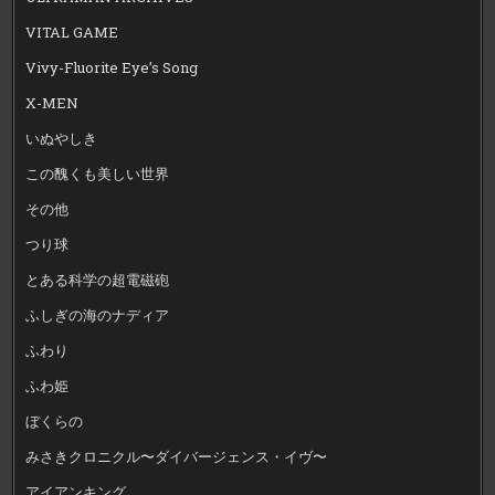
VITAL GAME
Vivy-Fluorite Eye’s Song
X-MEN
いぬやしき
この醜くも美しい世界
その他
つり球
とある科学の超電磁砲
ふしぎの海のナディア
ふわり
ふわ姫
ぼくらの
みさきクロニクル〜ダイバージェンス・イヴ〜
アイアンキング