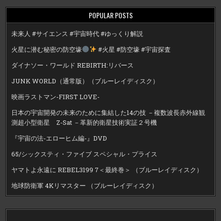
POPULAR POSTS
未来人 #サイエンス #宇宙時代 #ゆっくり解説
火星に潜む秘密の防空壕
#火星 #防空壕 #宇宙探査
ダイナソー・ワールド REBIRTH:リバース
JUNK WORLD（通常版）（ブルーレイディスク）
映画ラストマン-FIRST LOVE-
日本の宇宙開発の未来のために集結した14の技 －複数波長赤外線観
測超小型衛星 Z-Sat －革新的衛星技術実証２号機
『宇宙の法-エローヒム編-』DVD
65/シックスティ・ファイブ スペシャル・プライス
ヤマトよ永遠に REBEL3199 7＜最終巻＞ （ブルーレイディスク）
地球防衛軍 4Kリマスター （ブルーレイディスク）