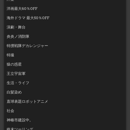
洋画最大60％OFF
海外ドラマ 最大50％OFF
演劇・舞台
炎炎ノ消防隊
特捜戦隊デカレンジャー
特撮
猿の惑星
王立宇宙軍
生活・ライフ
白髪染め
直球表題ロボットアニメ
社会
神椿市建設中。
終末ツーリング