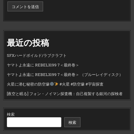
最近の投稿
SFXハードボイルド/ラブクラフト
ヤマトよ永遠に REBEL3199 7＜最終巻＞
ヤマトよ永遠に REBEL3199 7＜最終巻＞ （ブルーレイディスク）
火星に潜む秘密の防空壕
#火星 #防空壕 #宇宙探査
[夜空と眠る] フォン・ノイマン探査機：自己複製する銀河の探検者
検索
検索