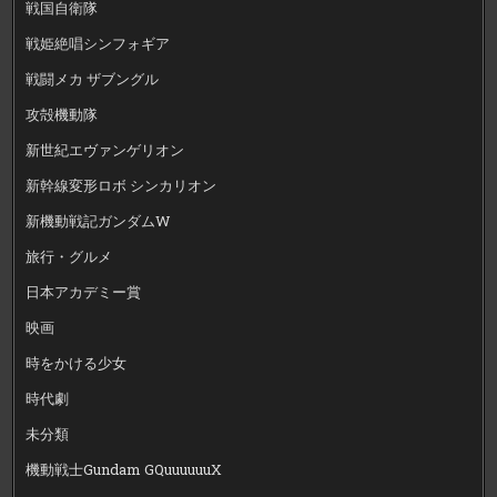
戦国自衛隊
戦姫絶唱シンフォギア
戦闘メカ ザブングル
攻殻機動隊
新世紀エヴァンゲリオン
新幹線変形ロボ シンカリオン
新機動戦記ガンダムW
旅行・グルメ
日本アカデミー賞
映画
時をかける少女
時代劇
未分類
機動戦士Gundam GQuuuuuuX