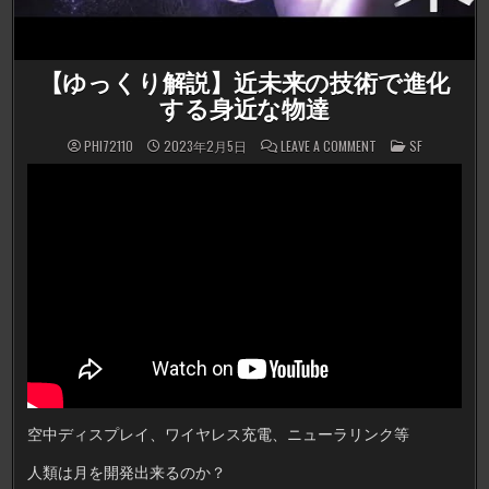
【ゆっくり解説】近未来の技術で進化
する身近な物達
ON
POSTED
PHI72110
2023年2月5日
LEAVE A COMMENT
SF
【ゆ
IN
っ
く
り
解
説】
近
未
来
の
技
術
で
進
化
す
る
身
近
な
物
空中ディスプレイ、ワイヤレス充電、ニューラリンク等
達
人類は月を開発出来るのか？