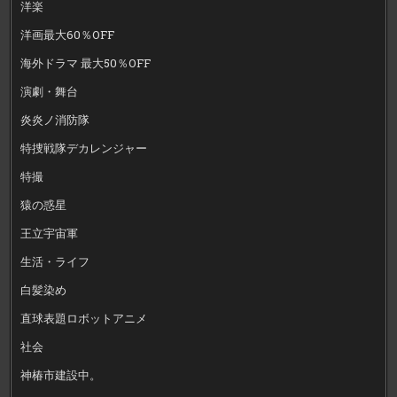
洋楽
洋画最大60％OFF
海外ドラマ 最大50％OFF
演劇・舞台
炎炎ノ消防隊
特捜戦隊デカレンジャー
特撮
猿の惑星
王立宇宙軍
生活・ライフ
白髪染め
直球表題ロボットアニメ
社会
神椿市建設中。