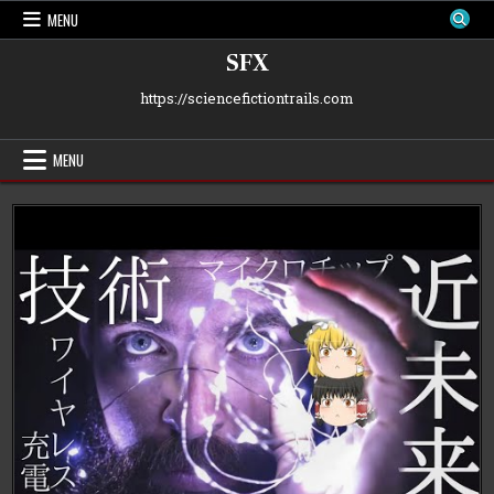
Skip
MENU
to
content
SFX
https://sciencefictiontrails.com
MENU