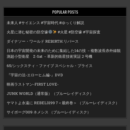
POPULAR POSTS
未来人 #サイエンス #宇宙時代 #ゆっくり解説
火星に潜む秘密の防空壕
#火星 #防空壕 #宇宙探査
ダイナソー・ワールド REBIRTH:リバース
日本の宇宙開発の未来のために集結した14の技 －複数波長赤外線観
測超小型衛星 Z-Sat －革新的衛星技術実証２号機
65/シックスティ・ファイブ スペシャル・プライス
『宇宙の法-エローヒム編-』DVD
映画ラストマン-FIRST LOVE-
JUNK WORLD（通常版）（ブルーレイディスク）
ヤマトよ永遠に REBEL3199 7＜最終巻＞ （ブルーレイディスク）
サイボーグ009 ネメシス （ブルーレイディスク）