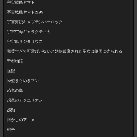
宇宙戦艦ヤマト
宇宙戦艦ヤマト2199
宇宙海賊キャプテンハーロック
宇宙空母ギャラクティカ
宇宙船サジタリウス
完璧すぎて可愛げがないと婚約破棄された聖女は隣国に売られる
帝都物語
怪獣
怪盗きらめきマン
恐竜の島
想星のアクエリオン
感動
懐かしのアニメ
戦争