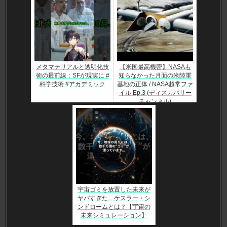
メタマテリアルと透明化技
【米国最高機密】NASAも
術の最前線：SFが現実に #
知らなかった月面の米陸軍
科学技術 #アカデミック
基地の正体 / NASA超常ファ
イル Ep.3 (ディスカバリー
チャンネル)
宇宙ゴミを放置した未来が
ヤバすぎた…ケスラー・シ
ンドロームとは？【宇宙の
未来シミュレーション】