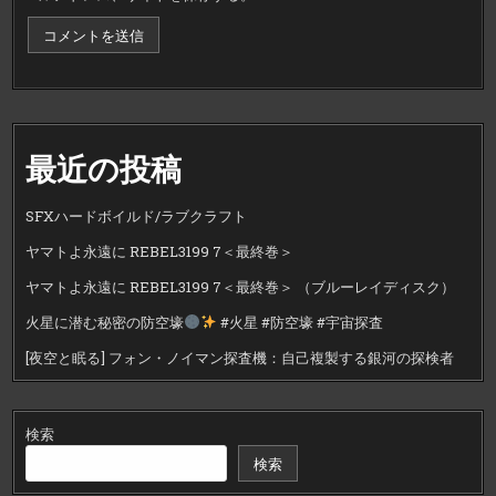
最近の投稿
SFXハードボイルド/ラブクラフト
ヤマトよ永遠に REBEL3199 7＜最終巻＞
ヤマトよ永遠に REBEL3199 7＜最終巻＞ （ブルーレイディスク）
火星に潜む秘密の防空壕
#火星 #防空壕 #宇宙探査
[夜空と眠る] フォン・ノイマン探査機：自己複製する銀河の探検者
検索
検索