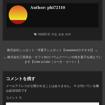
Author:
phi72110
TAGGED
SF
,
宇宙
,
未来
,
科学
投
株式会社シュゼット・洋菓子シュゼット【casaneo(カサネオ)】 →
稿
← 株式会社三英商会・ギフト向けバウムクーヘンや焼き菓子を揃えてい
ナ
ます【Cote a Cote（コータ・コート）】
ビ
ゲ
コメントを残す
ー
メールアドレスが公開されることはありません。
※
が付いている欄
シ
は必須項目です
ョ
コメント
※
ン