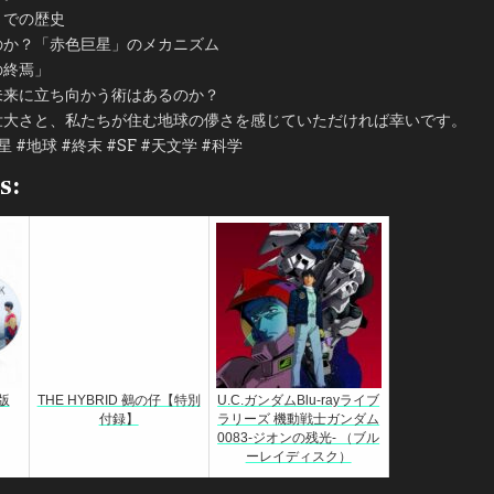
までの歴史
のか？「赤色巨星」のメカニズム
の終焉」
未来に立ち向かう術はあるのか？
壮大さと、私たちが住む地球の儚さを感じていただければ幸いです。
 #地球 #終末 #SF #天文学 #科学
s:
版
THE HYBRID 鵺の仔【特別
U.C.ガンダムBlu-rayライブ
付録】
ラリーズ 機動戦士ガンダム
0083-ジオンの残光- （ブル
ーレイディスク）