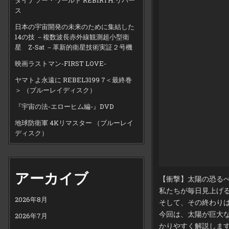
ス
日本の宇宙開発の未来のために集結した
14の技 －複数波長赤外線観測超小型衛
星 Z-Sat －革新的衛星技術実証２号機
映画ラストマン-FIRST LOVE-
ヤマトよ永遠に REBEL3199 7＜最終巻
＞ （ブルーレイディスク）
『宇宙の法-エローヒム編-』DVD
地球防衛軍 4Kリマスター （ブルーレイ
ディスク）
アーカイブ
【衝撃】太陽の恐るべ
私たちが毎日見上げ
2026年8月
そして、その終わり
今回は、太陽が巨大
2026年7月
かりやすく解説しま