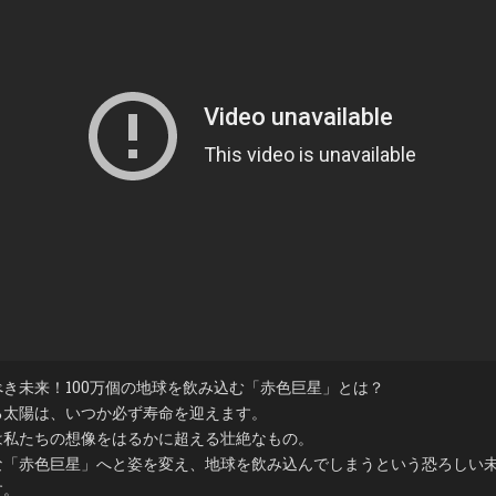
み
込
む
太
陽
の
「恐
怖
の
未
来」
き未来！100万個の地球を飲み込む「赤色巨星」とは？
る太陽は、いつか必ず寿命を迎えます。
は私たちの想像をはるかに超える壮絶なもの。
な「赤色巨星」へと姿を変え、地球を飲み込んでしまうという恐ろしい
す。