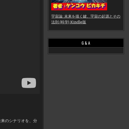
宇宙論: 未来を描く鍵、宇宙の起源とその
法則 (科学) Kindle版
G & A
未来のシナリオを、分