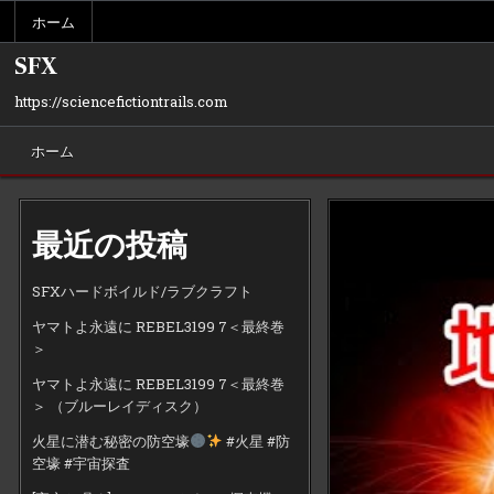
Skip
ホーム
to
content
SFX
https://sciencefictiontrails.com
ホーム
最近の投稿
SFXハードボイルド/ラブクラフト
ヤマトよ永遠に REBEL3199 7＜最終巻
＞
ヤマトよ永遠に REBEL3199 7＜最終巻
＞ （ブルーレイディスク）
火星に潜む秘密の防空壕
#火星 #防
空壕 #宇宙探査