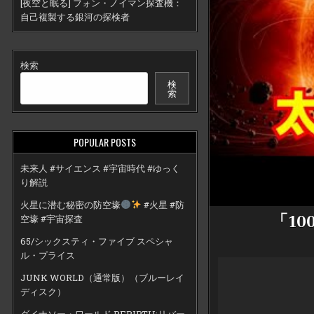
[夜空と眠る] フォン・ノイマン探査機：
自己複製する銀河の探検者
検索
検
索
POPULAR POSTS
未来人 #サイエンス #宇宙時代 #ゆっく
り解説
火星に潜む秘密の防空壕
#火星 #防
「1
空壕 #宇宙探査
65/シックスティ・ファイブ スペシャ
ル・プライス
JUNK WORLD（通常版）（ブルーレイ
ディスク）
ダイナソー・ワールド REBIRTH:リバー