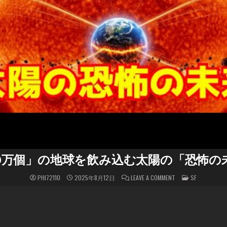
00万個」の地球を飲み込む太陽の「恐怖の
ON
POSTED
PHI72110
2025年8月12日
LEAVE A COMMENT
SF
「100
IN
万
個」
の
地
球
を
飲