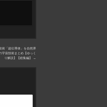
技術「超伝導体」を自然界
の宇宙技術まとめ【ゆっく
り解説】【総集編】 →