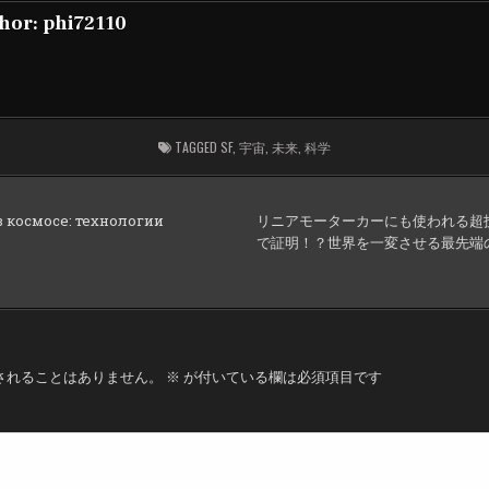
hor:
phi72110
TAGGED
SF
,
宇宙
,
未来
,
科学
в космосе: технологии
リニアモーターカーにも使われる超
で証明！？世界を一変させる最先端
されることはありません。
※
が付いている欄は必須項目です