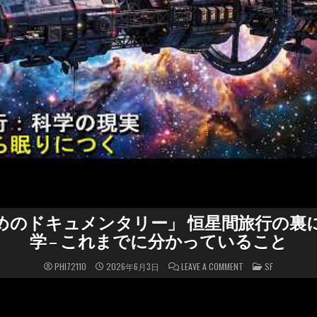
めのドキュメンタリー」 恒星間旅行の裏
学 – これまでに分かっていること
ON
POSTED
PHI72110
2026年6月3日
LEAVE A COMMENT
SF
「睡
IN
眠
の
た
め
の