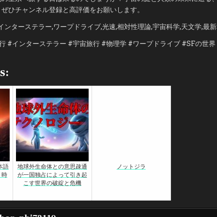
！ぜひチャンネル登録と高評価をお願いします。
インターステラー,ワープドライブ,光速,相対性理論,宇宙科学,天文学,最
行 #インターステラー #宇宙旅行 #物理学 #ワープドライブ #SFの世界
s:
本語
地球外生命体との意思疎通
ノットジラ
 時
が一国独占によって引き起
こす世界の破綻と危機