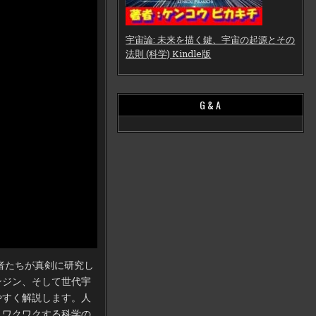
宇宙論: 未来を描く鍵、宇宙の起源とその
法則 (科学) Kindle版
G & A
者たちが真剣に研究し
ンジン、そして世代宇
やすく解説します。人
、ワクワクする科学の