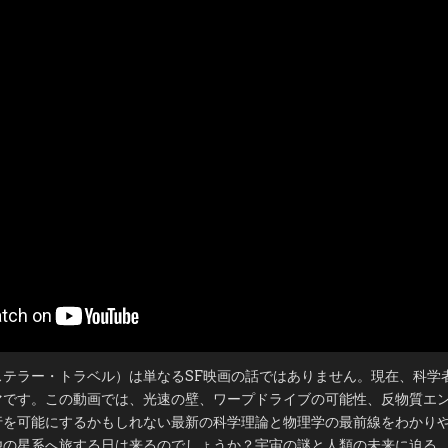
ド
キ
ュ
メ
ン
タ
リ
ー」
恒
星
間
旅
行
の
裏
に
あ
る
真
の
科
学
–
こ
れ
ま
で
に
分
か
っ
ステラー・トラベル）は単なるSF映画の話ではありません。現在、科学
て
い
マです。この動画では、光速の壁、ワープドライブの可能性、反物質エ
る
こ
行を可能にするかもしれない最新の科学理論と物理学の最前線をわかり
と
他の星系へ旅する日は来るのでしょうか？宇宙の謎と人類の未来に迫る