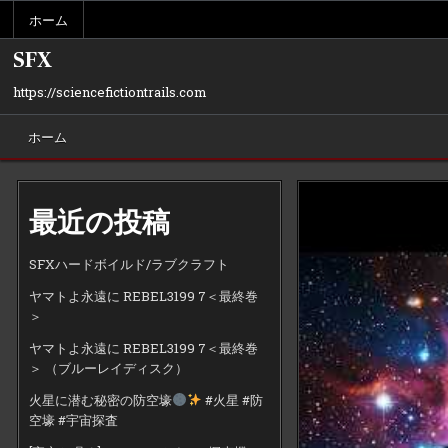
Skip
ホーム
to
content
SFX
https://sciencefictiontrails.com
ホーム
最近の投稿
SFXハードボイルド/ラブクラフト
ヤマトよ永遠に REBEL3199 7＜最終巻
＞
ヤマトよ永遠に REBEL3199 7＜最終巻
＞ （ブルーレイディスク）
火星に潜む秘密の防空壕
#火星 #防
空壕 #宇宙探査