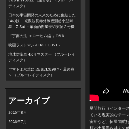
ディスク）
日本の宇宙開発の未来のために集結した
14の技 －複数波長赤外線観測超小型衛
星 Z-Sat －革新的衛星技術実証２号機
『宇宙の法-エローヒム編-』DVD
映画ラストマン-FIRST LOVE-
地球防衛軍 4Kリマスター （ブルーレイ
ディスク）
ヤマトよ永遠に REBEL3199 7＜最終巻
＞ （ブルーレイディスク）
アーカイブ
星間旅行（インター
2026年8月
ている現実的なテー
宙船など、恒星間航
2026年7月
類が太陽系を越えて