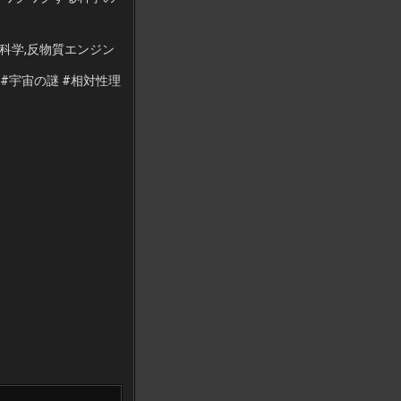
新科学,反物質エンジン
 #宇宙の謎 #相対性理