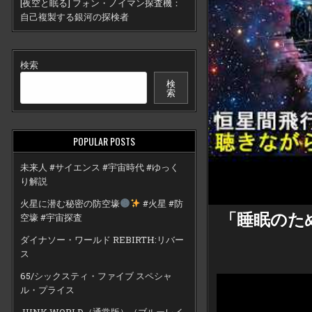
[夜空と眠る] フォン・ノイマン探査機：
自己複製する銀河の探検者
検索
検
索
POPULAR POSTS
未来人 #サイエンス #宇宙時代 #ゆっく
り解説
火星に潜む秘密の防空壕
#火星 #防
「睡眠のた
空壕 #宇宙探査
ダイナソー・ワールド REBIRTH:リバー
ス
65/シックスティ・ファイブ スペシャ
ル・プライス
JUNK WORLD（通常版）（ブルーレイ