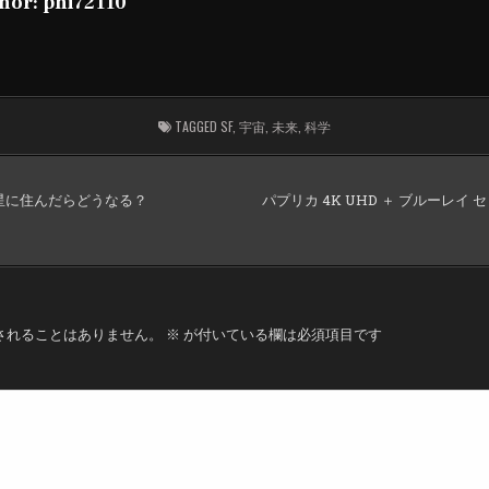
hor:
phi72110
TAGGED
SF
,
宇宙
,
未来
,
科学
惑星に住んだらどうなる？
パプリカ 4K UHD ＋ ブルーレイ セ
されることはありません。
※
が付いている欄は必須項目です