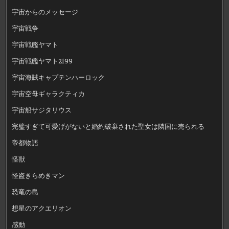
宇宙からのメッセージ
宇宙戦争
宇宙戦艦ヤマト
宇宙戦艦ヤマト2199
宇宙海賊キャプテンハーロック
宇宙空母ギャラクティカ
宇宙船サジタリウス
完璧すぎて可愛げがないと婚約破棄された聖女は隣国に売られる
帝都物語
怪獣
怪盗きらめきマン
恐竜の島
想星のアクエリオン
感動