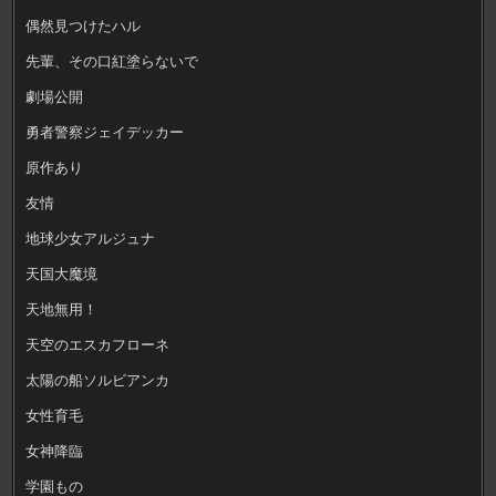
偶然見つけたハル
先輩、その口紅塗らないで
劇場公開
勇者警察ジェイデッカー
原作あり
友情
地球少女アルジュナ
天国大魔境
天地無用！
天空のエスカフローネ
太陽の船ソルビアンカ
女性育毛
女神降臨
学園もの