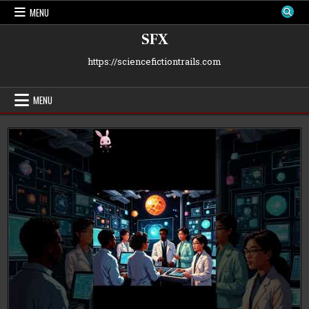
Skip
MENU
to
content
SFX
https://sciencefictiontrails.com
MENU