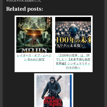
VOICEVOX:四国めたん
一
般
相
Related posts:
対
性
理
論
#
量
子
物
理
学
レイダース・オブ・ムージ
「2100年の世界」は、SF
ン 失われた財宝
でした！【未来予測な仮想
世界編】シンギュラリティ
のその先へ