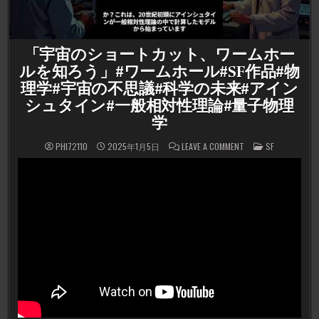
「宇宙のショートカット、ワームホー
ルを知ろう」#ワームホール#SF作品#物
理学#宇宙の不思議#科学の未来#アイン
シュタイン#一般相対性理論#量子物理
学
ON
POSTED
PHI72110
2025年1月5日
LEAVE A COMMENT
SF
「宇
IN
宙
の
シ
ョ
ー
ト
カ
ッ
ト、
ワ
ー
ム
ホ
ー
ル
を
知
ろ
う」