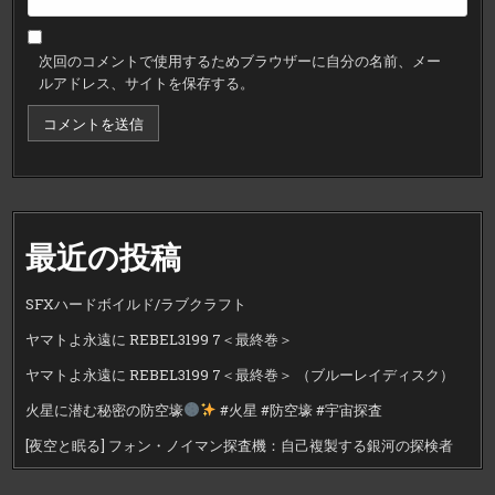
次回のコメントで使用するためブラウザーに自分の名前、メー
ルアドレス、サイトを保存する。
最近の投稿
SFXハードボイルド/ラブクラフト
ヤマトよ永遠に REBEL3199 7＜最終巻＞
ヤマトよ永遠に REBEL3199 7＜最終巻＞ （ブルーレイディスク）
火星に潜む秘密の防空壕
#火星 #防空壕 #宇宙探査
[夜空と眠る] フォン・ノイマン探査機：自己複製する銀河の探検者