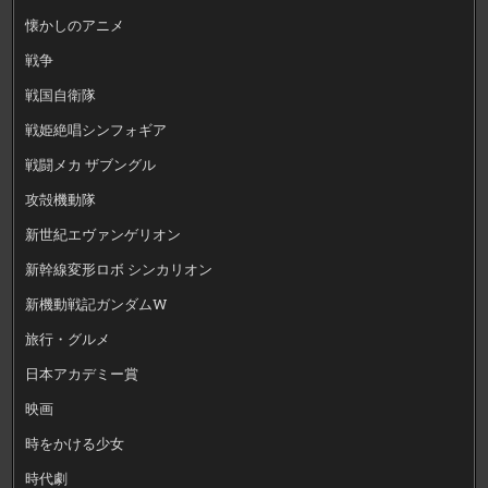
懐かしのアニメ
戦争
戦国自衛隊
戦姫絶唱シンフォギア
戦闘メカ ザブングル
攻殻機動隊
新世紀エヴァンゲリオン
新幹線変形ロボ シンカリオン
新機動戦記ガンダムW
旅行・グルメ
日本アカデミー賞
映画
時をかける少女
時代劇