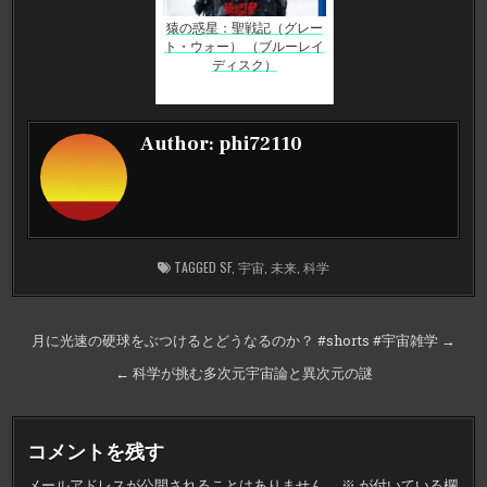
猿の惑星：聖戦記（グレー
ト・ウォー） （ブルーレイ
ディスク）
Author:
phi72110
TAGGED
SF
,
宇宙
,
未来
,
科学
投
月に光速の硬球をぶつけるとどうなるのか？ #shorts #宇宙雑学 →
稿
← 科学が挑む多次元宇宙論と異次元の謎
ナ
ビ
コメントを残す
ゲ
メールアドレスが公開されることはありません。
※
が付いている欄