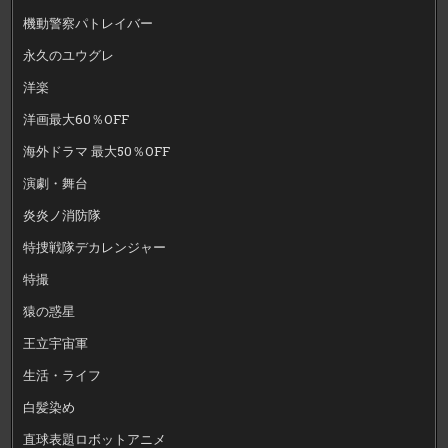
機動警察パトレイバー
永久のユウグレ
洋楽
洋画最大60％OFF
海外ドラマ 最大50％OFF
演劇・舞台
炎炎ノ消防隊
特捜戦隊デカレンジャー
特撮
猿の惑星
王立宇宙軍
生活・ライフ
白髪染め
直球表題ロボットアニメ