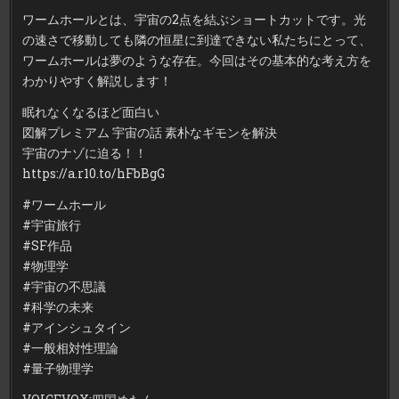
#
ワームホールとは、宇宙の2点を結ぶショートカットです。光
ワ
ー
の速さで移動しても隣の恒星に到達できない私たちにとって、
ム
ホ
ワームホールは夢のような存在。今回はその基本的な考え方を
ー
ル
わかりやすく解説します！
#SF
作
品
眠れなくなるほど面白い
#
物
図解プレミアム 宇宙の話 素朴なギモンを解決
理
学
宇宙のナゾに迫る！！
#
宇
https://a.r10.to/hFbBgG
宙
の
不
#ワームホール
思
議
#宇宙旅行
#
科
#SF作品
学
の
#物理学
未
#宇宙の不思議
来
#
#科学の未来
ア
イ
#アインシュタイン
ン
シ
#一般相対性理論
ュ
タ
#量子物理学
イ
ン
#