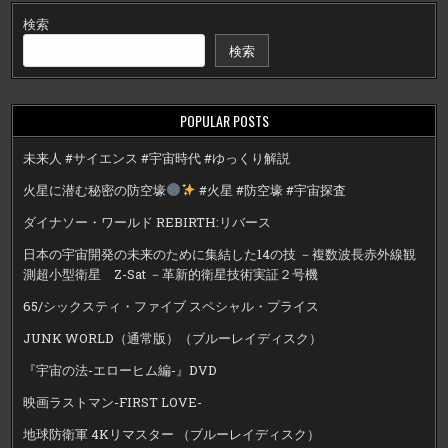
検索
検索
POPULAR POSTS
未来人 #サイエンス #宇宙時代 #ゆっくり解説
火星に潜む秘密の防空壕
#火星 #防空壕 #宇宙探査
ダイナソー・ワールド REBIRTH:リバース
日本の宇宙開発の未来のために集結した14の技 －複数波長赤外線観
測超小型衛星 Z-Sat －革新的衛星技術実証２号機
65/シックスティ・ファイブ スペシャル・プライス
JUNK WORLD（通常版）（ブルーレイディスク）
『宇宙の法-エローヒム編-』DVD
映画ラストマン-FIRST LOVE-
地球防衛軍 4Kリマスター （ブルーレイディスク）