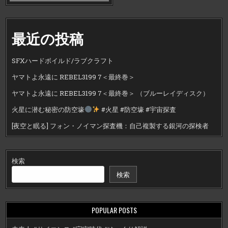
最近の投稿
SFXハードボイルド/ラブクラフト
ヤマトよ永遠に REBEL3199 7＜最終巻＞
ヤマトよ永遠に REBEL3199 7＜最終巻＞ （ブルーレイディスク）
火星に潜む秘密の防空壕
#火星 #防空壕 #宇宙探査
[夜空と眠る] フォン・ノイマン探査機：自己複製する銀河の探検者
検索
検索
POPULAR POSTS