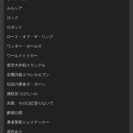
ルルシア
ロック
ロボット
ロード・オブ・ザ・リング
ワンダー・ガールズ
ワールドトリガー
亜空大作戦スラングル
交響詩篇エウレカセブン
伝説の勇者ダ・ガーン
偶然見つけたハル
先輩、その口紅塗らないで
劇場公開
勇者警察ジェイデッカー
原作あり