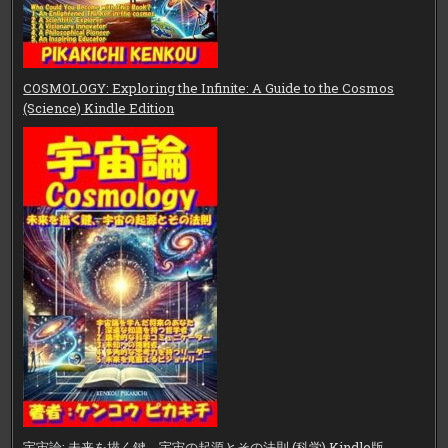
COSMOLOGY: Exploring the Infinite: A Guide to the Cosmos
(Science) Kindle Edition
宇宙論: 未来を描く鍵、宇宙の起源とその法則 (科学) Kindle版