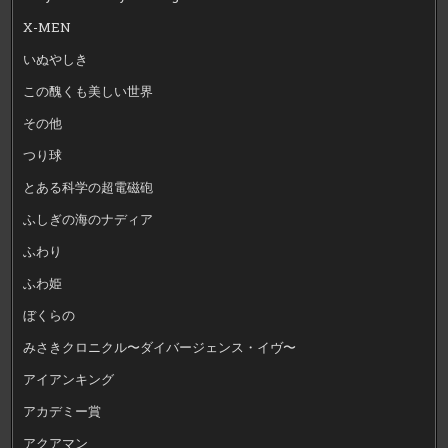
X-MEN
いぬやしき
この醜くも美しい世界
その他
つり球
とある科学の超電磁砲
ふしぎの海のナディア
ふわり
ふわ姫
ぼくらの
みさきクロニクル〜ダイバージェンス・イヴ〜
アイアンキング
アカデミー賞
アクアマン