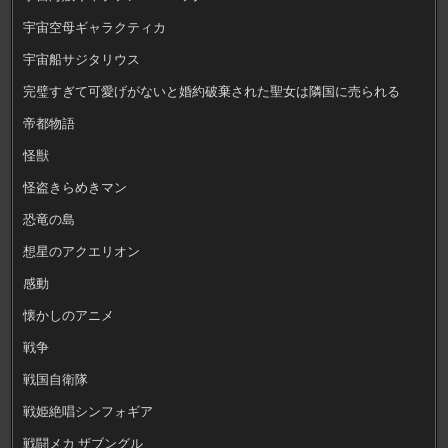
宇宙空母ギャラクティカ
宇宙船サジタリウス
完璧すぎて可愛げがないと婚約破棄された聖女は隣国に売られる
帝都物語
怪獣
怪盗きらめきマン
恐竜の島
想星のアクエリオン
感動
懐かしのアニメ
戦争
戦国自衛隊
戦姫絶唱シンフォギア
戦闘メカ ザブングル