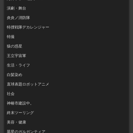
演劇・舞台
炎炎ノ消防隊
特捜戦隊デカレンジャー
特撮
猿の惑星
王立宇宙軍
生活・ライフ
白髪染め
直球表題ロボットアニメ
社会
神椿市建設中。
終末ツーリング
美容・健康
翠星のガルガンティア