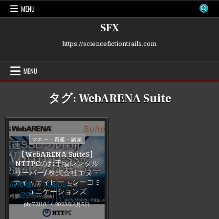
Skip
MENU
to
content
SFX
https://sciencefictiontrails.com
MENU
タグ:
WebARENA Suite
Posted
マネー・資産・副業
in
【WebARENA SuiteS】
NTTPCのお手頃レンタル
サーバー/ 株式会社エヌ・
ティ・ティピー・シーコミ
ュニケーションズ
phi72110
2023年4月5日