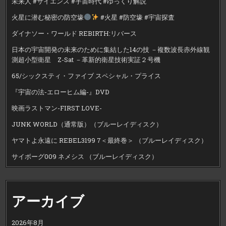
未来人 #サイエンス #宇宙時代 #ゆっくり解説
火星に潜む秘密の防空壕
#火星 #防空壕 #宇宙探査
ダイナソー・ワールド REBIRTH:リバース
日本の宇宙開発の未来のために集結した14の技 －複数波長赤外線観
測超小型衛星 Z-Sat －革新的衛星技術実証２号機
65/シックスティ・ファイブ スペシャル・プライス
『宇宙の法-エローヒム編-』DVD
映画ラストマン-FIRST LOVE-
JUNK WORLD（通常版）（ブルーレイディスク）
ヤマトよ永遠に REBEL3199 7＜最終巻＞ （ブルーレイディスク）
サイボーグ009 ネメシス （ブルーレイディスク）
アーカイブ
2026年8月