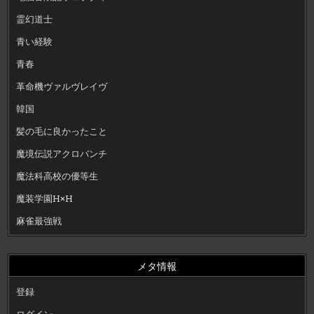
霊幻道士
青い経験
青春
革命機ヴァルヴレイヴ
韓国
髪の毛に良かったこと
魔境伝説アクロバンチ
魔法科高校の優等生
魔装学園H×H
麻雀最強戦
メタ情報
登録