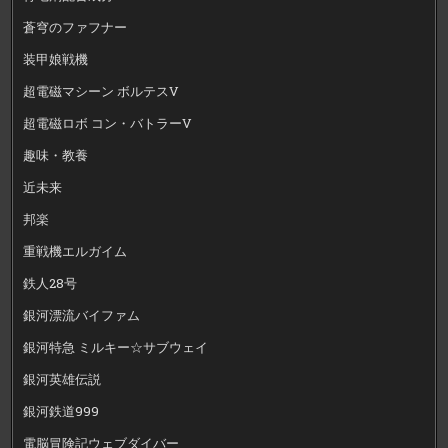
蒼穹のファフナー
装甲娘戦機
超電磁マシーン ボルテスV
超電磁ロボ コン・バトラーV
趣味・教養
近未来
邦楽
重戦機エルガイム
鉄人28号
銀河漂流バイファム
銀河特急 ミルキー☆サブウェイ
銀河英雄伝説
銀河鉄道999
電脳冒険記ウェブダイバー