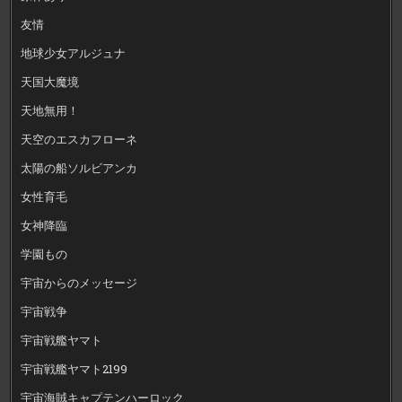
友情
地球少女アルジュナ
天国大魔境
天地無用！
天空のエスカフローネ
太陽の船ソルビアンカ
女性育毛
女神降臨
学園もの
宇宙からのメッセージ
宇宙戦争
宇宙戦艦ヤマト
宇宙戦艦ヤマト2199
宇宙海賊キャプテンハーロック