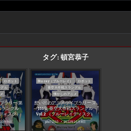
タグ:
頓宮恭子
Posted
ロボット
Blu-ray（ブルーレイ）
ロボット
in
ングル
亜空大作戦スラングル
メ
懐かしのアニメ
ブラリー 第
想い出のアニメライブラリー 第
戦スラングル
111集 亜空大作戦スラングル
レイディスク）
Vol.2 （ブルーレイディスク）
年10月9日
phi72110
2022年10月8日