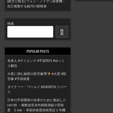
[夜空と眠る] フォン・ノイマン探査機：
自己複製する銀河の探検者
検索
検
索
POPULAR POSTS
未来人 #サイエンス #宇宙時代 #ゆっく
り解説
火星に潜む秘密の防空壕
#火星 #防
空壕 #宇宙探査
ダイナソー・ワールド REBIRTH:リバー
ス
日本の宇宙開発の未来のために集結した
14の技 －複数波長赤外線観測超小型衛
星 Z-Sat －革新的衛星技術実証２号機