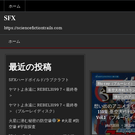
Skip
ホーム
to
content
SFX
https://sciencefictiontrails.com
ホーム
最近の投稿
SFXハードボイルド/ラブクラフト
Posted
Blu-ray（ブルーレイ）
in
ヤマトよ永遠に REBEL3199 7＜最終巻
亜空大作戦スラ
＞
懐かしのアニ
ヤマトよ永遠に REBEL3199 7＜最終巻
想い出のアニメライ
＞ （ブルーレイディスク）
111集 亜空大作
Vol.1 （ブルー
火星に潜む秘密の防空壕
#火星 #防
phi72110
2022
空壕 #宇宙探査