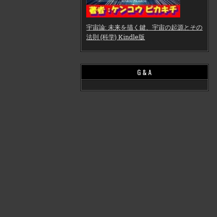
宇宙論: 未来を描く鍵、宇宙の起源とその
法則 (科学) Kindle版
G & A