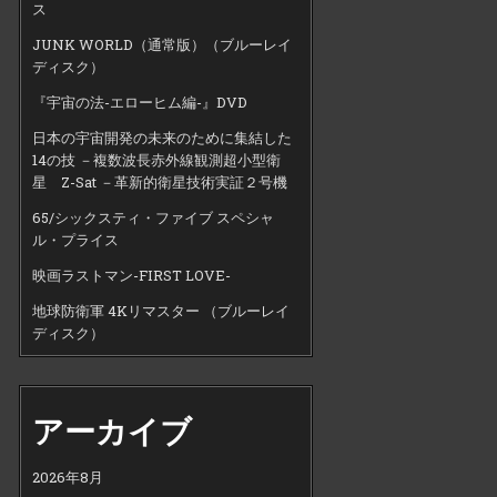
ス
JUNK WORLD（通常版）（ブルーレイ
ディスク）
『宇宙の法-エローヒム編-』DVD
日本の宇宙開発の未来のために集結した
14の技 －複数波長赤外線観測超小型衛
星 Z-Sat －革新的衛星技術実証２号機
65/シックスティ・ファイブ スペシャ
ル・プライス
映画ラストマン-FIRST LOVE-
地球防衛軍 4Kリマスター （ブルーレイ
ディスク）
アーカイブ
2026年8月