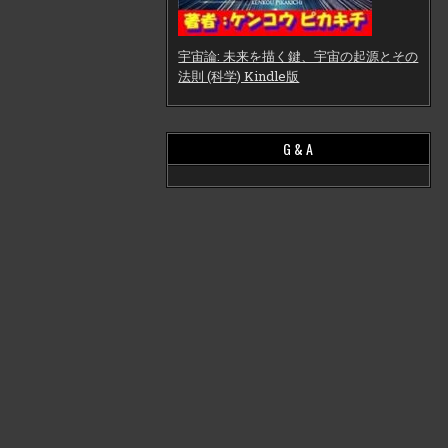
宇宙論: 未来を描く鍵、宇宙の起源とその
法則 (科学) Kindle版
G & A