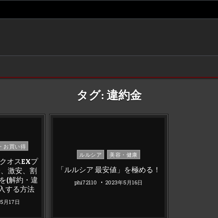
タグ:
違約金
・お買い得
Posted
ルルシア
美容・健康
クオスEXプ
in
「ルルシア 最安値」を極める！
安、激安、割
を(解約・違
phi72110
2023年5月16日
入する方法
年5月17日