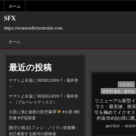
Skip
ホーム
to
content
SFX
https://sciencefictiontrails.com
ホーム
最近の投稿
ヤマトよ永遠に REBEL3199 7＜最終巻
Posted
イクオス
＞
in
育毛剤 激安・最安値
ヤマトよ永遠に REBEL3199 7＜最終巻
リニューアル新型イ
＞ （ブルーレイディスク）
ラス・最安値、格
引を極めてイクオス
火星に潜む秘密の防空壕
#火星 #防
約金含め)お得に購
空壕 #宇宙探査
phi72110
2023
[夜空と眠る] フォン・ノイマン探査機：
自己複製する銀河の探検者