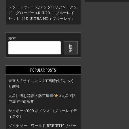
スター・ウォーズ/マンダロリアン・アン
ド・グローグー 4K UHD ＋ ブルーレイ
セット（4K ULTRA HD＋ブルーレイ）
検索
検
索
POPULAR POSTS
未来人 #サイエンス #宇宙時代 #ゆっく
り解説
火星に潜む秘密の防空壕
#火星 #防
空壕 #宇宙探査
サイボーグ009 ネメシス （ブルーレイデ
ィスク）
ダイナソー・ワールド REBIRTH:リバー