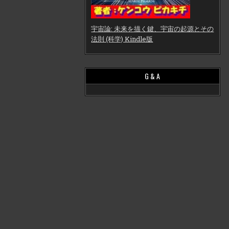
宇宙論: 未来を描く鍵、宇宙の起源とその
法則 (科学) Kindle版
G & A