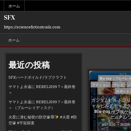
Skip
ホーム
to
content
SFX
https://sciencefictiontrails.com
ホーム
最近の投稿
SFXハードボイルド/ラブクラフト
Posted
Blu-ray（ブルーレ
in
アクション
テレビ
ヤマトよ永遠に REBEL3199 7＜最終巻
ロボット
＞
ガンダムビルドシリ
ヤマトよ永遠に REBEL3199 7＜最終巻
ャルビルドディスク 
＞ （ブルーレイディスク）
Blu-ray （ブル
ク）
火星に潜む秘密の防空壕
#火星 #防
空壕 #宇宙探査
phi72110
2022