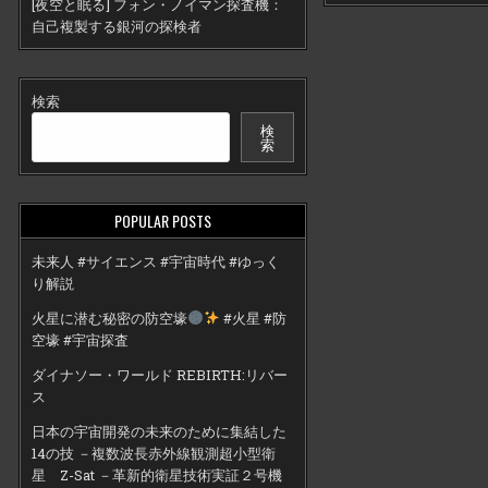
[夜空と眠る] フォン・ノイマン探査機：
自己複製する銀河の探検者
検索
検
索
POPULAR POSTS
未来人 #サイエンス #宇宙時代 #ゆっく
り解説
火星に潜む秘密の防空壕
#火星 #防
空壕 #宇宙探査
ダイナソー・ワールド REBIRTH:リバー
ス
日本の宇宙開発の未来のために集結した
14の技 －複数波長赤外線観測超小型衛
星 Z-Sat －革新的衛星技術実証２号機