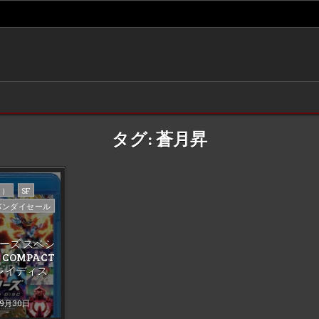
タグ:
蒼月昇
イ）
SF
バンダイセール
ーズ スペシ
COMPACT
ーレイディス
年9月30日