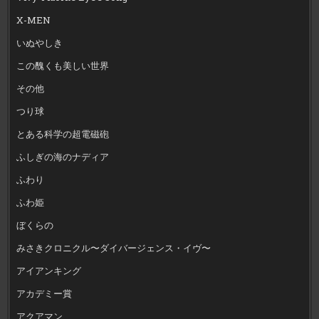
X-MEN
いぬやしき
この醜くも美しい世界
その他
つり球
とある科学の超電磁砲
ふしぎの海のナディア
ふわり
ふわ姫
ぼくらの
みさきクロニクル〜ダイバージェンス・イヴ〜
アイアンキング
アカデミー賞
アクアマン