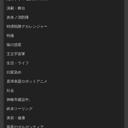
演劇・舞台
炎炎ノ消防隊
特捜戦隊デカレンジャー
特撮
猿の惑星
王立宇宙軍
生活・ライフ
白髪染め
直球表題ロボットアニメ
社会
神椿市建設中。
終末ツーリング
美容・健康
翠星のガルガンティア