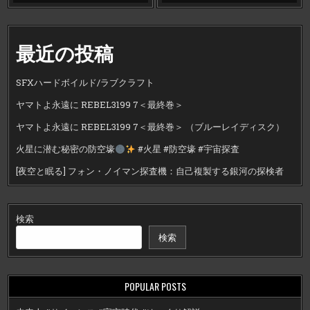
最近の投稿
SFXハードボイルド/ラブクラフト
ヤマトよ永遠に REBEL3199 7＜最終巻＞
ヤマトよ永遠に REBEL3199 7＜最終巻＞ （ブルーレイディスク）
火星に潜む秘密の防空壕
#火星 #防空壕 #宇宙探査
[夜空と眠る] フォン・ノイマン探査機：自己複製する銀河の探検者
検索
検索
POPULAR POSTS