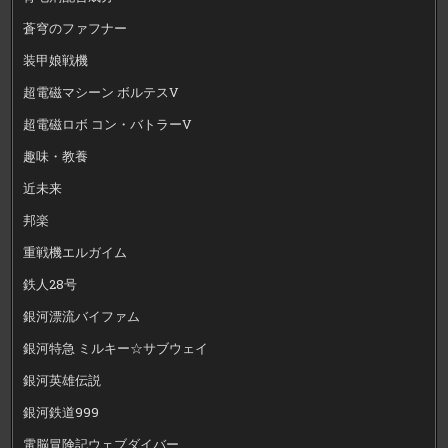
蒼穹のファフナー
装甲娘戦機
超電磁マシーン ボルテスV
超電磁ロボ コン・バトラーV
趣味・教養
近未来
邦楽
重戦機エルガイム
鉄人28号
銀河漂流バイファム
銀河特急 ミルキー☆サブウェイ
銀河英雄伝説
銀河鉄道999
電脳冒険記ウェブダイバー