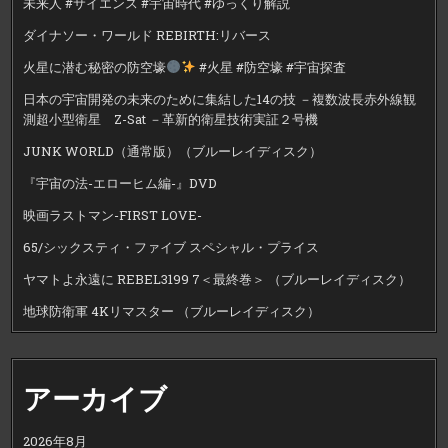
未来人 #サイエンス #宇宙時代 #ゆっくり解説
ダイナソー・ワールド REBIRTH:リバース
火星に潜む秘密の防空壕
#火星 #防空壕 #宇宙探査
日本の宇宙開発の未来のために集結した14の技 －複数波長赤外線観
測超小型衛星 Z-Sat －革新的衛星技術実証２号機
JUNK WORLD（通常版）（ブルーレイディスク）
『宇宙の法-エローヒム編-』DVD
映画ラストマン-FIRST LOVE-
65/シックスティ・ファイブ スペシャル・プライス
ヤマトよ永遠に REBEL3199 7＜最終巻＞ （ブルーレイディスク）
地球防衛軍 4Kリマスター （ブルーレイディスク）
アーカイブ
2026年8月