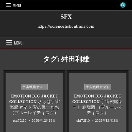
Skip
MENU
to
content
SFX
https://sciencefictiontrails.com
MENU
タグ:
舛田利雄
Posted
Posted
宇宙戦艦ヤマト
宇宙戦艦ヤマト
in
in
EMOTION BIG JACKET
EMOTION BIG JACKET
COLLECTION さらば宇宙
COLLECTION 宇宙戦艦ヤ
戦艦ヤマト 愛の戦士たち
マト 劇場版 （ブルーレイ
（ブルーレイディスク）
ディスク）
phi72110
2025年12月19日
phi72110
2025年12月18日