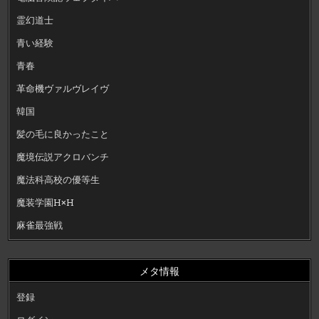
霊幻道士
青い経験
青春
革命機ヴァルヴレイヴ
韓国
髪の毛に良かったこと
魔境伝説アクロバンチ
魔法科高校の優等生
魔装学園H×H
麻雀最強戦
メタ情報
登録