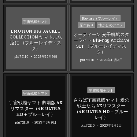
Posted
Blu-ray（ブルーレイ）
Posted
宇宙戦艦ヤマト
in
原作あり
懐かしのアニメ
in
EMOTION BIG JACKET
オーディーン 光子帆船スタ
COLLECTION ヤマトよ永
ーライト Blu-ray Archive
遠に （ブルーレイディス
SET （ブルーレイディス
ク）
ク）
phi72110
2025年12月9日
phi72110
2025年11月3日
Posted
宇宙戦艦ヤマト
Posted
宇宙戦艦ヤマト
in
in
さらば宇宙戦艦ヤマト 愛の
宇宙戦艦ヤマト 劇場版 4K
戦士たち 4Kリマスター
リマスター（4K ULTRA
（4K ULTRA HD＋ブルー
HD＋ブルーレイ）
レイ）
phi72110
2023年8月9日
phi72110
2023年8月8日