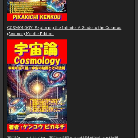
COSMOLOGY: Exploring the Infinite: A Guide to the Cosmos
(Science) Kindle Edition
宇宙論: 未来を描く鍵、宇宙の起源とその法則 (科学) Kindle版