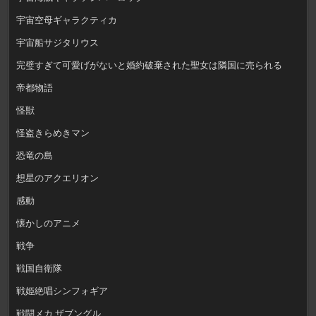
宇宙空母ギャラクティカ
宇宙船サジタリウス
完璧すぎて可愛げがないと婚約破棄された聖女は隣国に売られる
帝都物語
怪獣
怪盗きらめきマン
恐竜の島
想星のアクエリオン
感動
懐かしのアニメ
戦争
戦国自衛隊
戦姫絶唱シンフォギア
戦闘メカ ザブングル