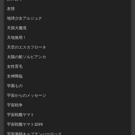
友情
地球少女アルジュナ
天国大魔境
天地無用！
天空のエスカフローネ
太陽の船ソルビアンカ
女性育毛
女神降臨
学園もの
宇宙からのメッセージ
宇宙戦争
宇宙戦艦ヤマト
宇宙戦艦ヤマト2199
宇宙海賊キャプテンハーロック