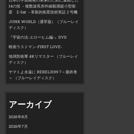
14の技 －複数波長赤外線観測超小型衛
星 Z-Sat －革新的衛星技術実証２号機
JUNK WORLD（通常版）（ブルーレイ
ディスク）
『宇宙の法-エローヒム編-』DVD
映画ラストマン-FIRST LOVE-
地球防衛軍 4Kリマスター （ブルーレイ
ディスク）
ヤマトよ永遠に REBEL3199 7＜最終巻
＞ （ブルーレイディスク）
アーカイブ
2026年8月
2026年7月