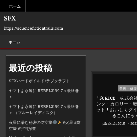
Skip
ホーム
to
content
SFX
https://sciencefictiontrails.com
ホーム
最近の投稿
SFXハードボイルド/ラブクラフト
Posted
美容・健康
ヤマトよ永遠に REBEL3199 7＜最終巻
in
＞
「50RICE」株式
ンク・カロリー・
ヤマトよ永遠に REBEL3199 7＜最終巻
ット！おいしくダ
＞ （ブルーレイディスク）
るこんにゃ
火星に潜む秘密の防空壕
#火星 #防
pikakichi2015
20
空壕 #宇宙探査