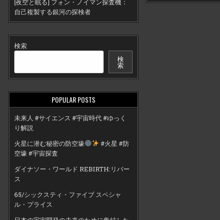
[夜空と眠る] フォン・ノイマン探査機：
自己複製する銀河の探検者
検索
検
索
POPULAR POSTS
未来人 #サイエンス #宇宙時代 #ゆっく
り解説
火星に潜む秘密の防空壕
#火星 #防
空壕 #宇宙探査
ダイナソー・ワールド REBIRTH:リバー
ス
65/シックスティ・ファイブ スペシャ
ル・プライス
日本の宇宙開発の未来のために集結した