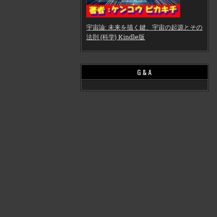
宇宙論: 未来を描く鍵、宇宙の起源とその
法則 (科学) Kindle版
G & A