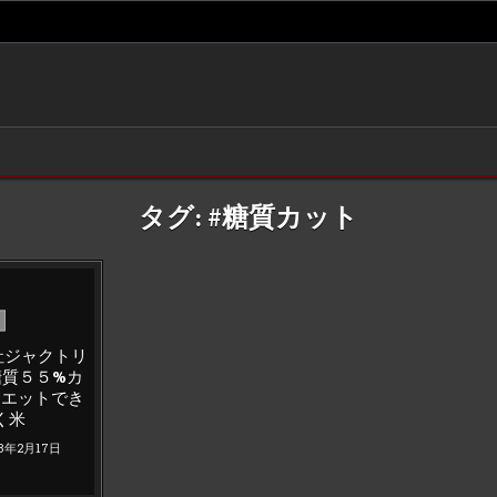
タグ:
#糖質カット
会社ジャクトリ
糖質５５%カ
イエットでき
く米
23年2月17日