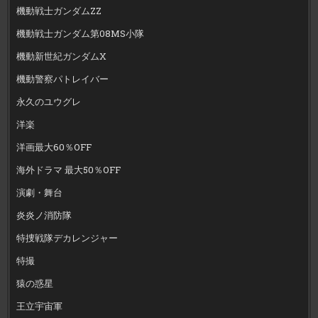
機動戦士ガンダムZZ
機動戦士ガンダム第08MS小隊
機動新世紀ガンダムX
機動警察パトレイバー
永久のユウグレ
洋楽
洋画最大60％OFF
海外ドラマ 最大50％OFF
演劇・舞台
炎炎ノ消防隊
特捜戦隊デカレンジャー
特撮
猿の惑星
王立宇宙軍