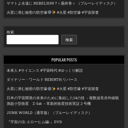
ヤマトよ永遠に REBEL3199 7＜最終巻＞ （ブルーレイディスク）
火星に潜む秘密の防空壕
#火星 #防空壕 #宇宙探査
検索
検索
POPULAR POSTS
未来人 #サイエンス #宇宙時代 #ゆっくり解説
ダイナソー・ワールド REBIRTH:リバース
火星に潜む秘密の防空壕
#火星 #防空壕 #宇宙探査
日本の宇宙開発の未来のために集結した14の技 －複数波長赤外線観
測超小型衛星 Z-Sat －革新的衛星技術実証２号機
JUNK WORLD（通常版）（ブルーレイディスク）
『宇宙の法-エローヒム編-』DVD