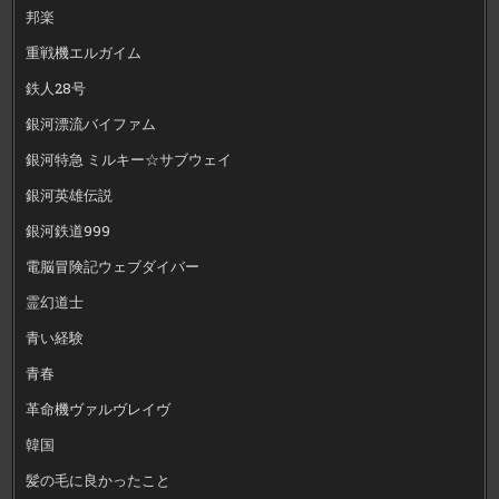
邦楽
重戦機エルガイム
鉄人28号
銀河漂流バイファム
銀河特急 ミルキー☆サブウェイ
銀河英雄伝説
銀河鉄道999
電脳冒険記ウェブダイバー
霊幻道士
青い経験
青春
革命機ヴァルヴレイヴ
韓国
髪の毛に良かったこと