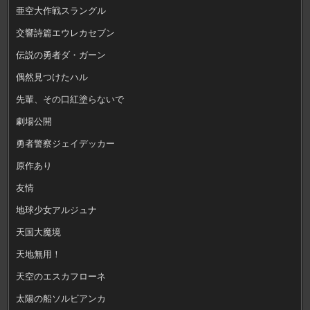
亜空大作戦スラングル
交響詩篇エウレカセブン
伝説の勇者ダ・ガーン
偶然見つけたハル
先輩、その口紅塗らないで
劇場公開
勇者警察ジェイデッカー
原作あり
友情
地球少女アルジュナ
天国大魔境
天地無用！
天空のエスカフローネ
太陽の船ソルビアンカ