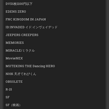
DVD1枚1100円以下
EDENS ZERO
FNC KINGDOM IN JAPAN
ID:INVADED イド:インヴェイデッド
JEEPERS CREEPERS
MEMORIES
MIRACLE/ミラクル
MovieNEX
MUTEKING THE Dancing HERO
NHK 天才てれびくん
OBSOLETE
R-15
SF
SF（映画）