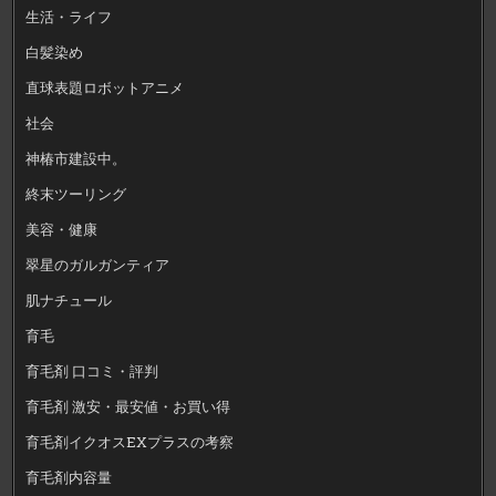
生活・ライフ
白髪染め
直球表題ロボットアニメ
社会
神椿市建設中。
終末ツーリング
美容・健康
翠星のガルガンティア
肌ナチュール
育毛
育毛剤 口コミ・評判
育毛剤 激安・最安値・お買い得
育毛剤イクオスEXプラスの考察
育毛剤内容量