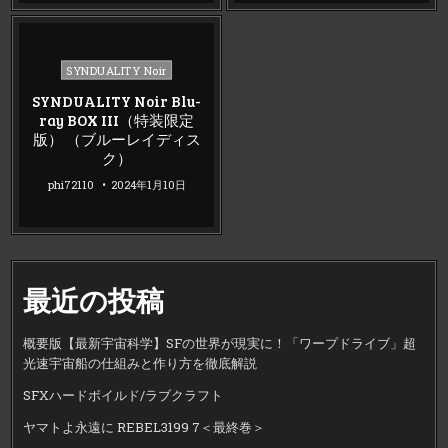
Posted
SYNDUALITY Noir
in
SYNDUALITY Noir Blu-
ray BOX III（特装限定
版） （ブルーレイディス
ク）
phi72110
2024年1月10日
最近の投稿
概要版【最新宇宙科学】SFの世界が現実に！「ワープドライブ」超
光速宇宙船の仕組みと作り方を徹底解説
SFXハードボイルド/ラブクラフト
ヤマトよ永遠に REBEL3199 7＜最終巻＞