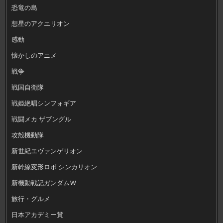
恐竜の島
想星のアクエリオン
感動
懐かしのアニメ
戦争
戦国自衛隊
戦姫絶唱シンフォギア
戦闘メカ ザブングル
攻殻機動隊
新世紀エヴァンゲリオン
新幹線変形ロボ シンカリオン
新機動戦記ガンダムW
旅行・グルメ
日本アカデミー賞