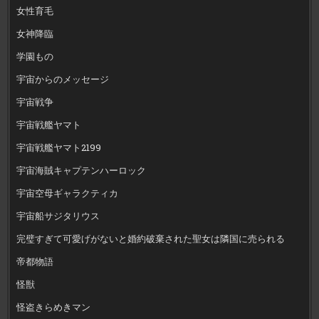
女性育毛
女神降臨
学園もの
宇宙からのメッセージ
宇宙戦争
宇宙戦艦ヤマト
宇宙戦艦ヤマト2199
宇宙海賊キャプテンハーロック
宇宙空母ギャラクティカ
宇宙船サジタリウス
完璧すぎて可愛げがないと婚約破棄された聖女は隣国に売られる
帝都物語
怪獣
怪盗きらめきマン