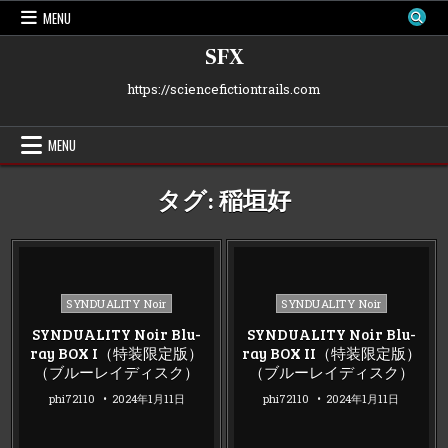
Skip
MENU
to
content
SFX
https://sciencefictiontrails.com
MENU
タグ:
稲垣好
Posted
Posted
SYNDUALITY Noir
SYNDUALITY Noir
in
in
SYNDUALITY Noir Blu-
SYNDUALITY Noir Blu-
ray BOX I（特装限定版）
ray BOX II（特装限定版）
（ブルーレイディスク）
（ブルーレイディスク）
phi72110
2024年1月11日
phi72110
2024年1月11日