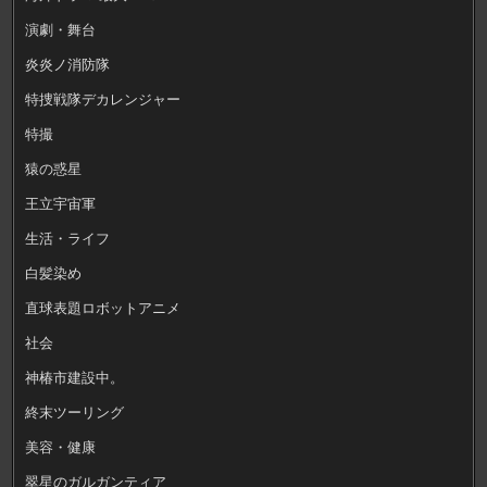
演劇・舞台
炎炎ノ消防隊
特捜戦隊デカレンジャー
特撮
猿の惑星
王立宇宙軍
生活・ライフ
白髪染め
直球表題ロボットアニメ
社会
神椿市建設中。
終末ツーリング
美容・健康
翠星のガルガンティア