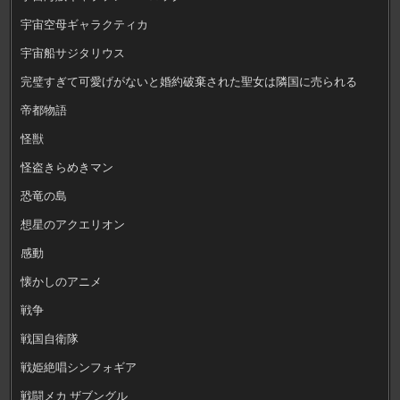
宇宙空母ギャラクティカ
宇宙船サジタリウス
完璧すぎて可愛げがないと婚約破棄された聖女は隣国に売られる
帝都物語
怪獣
怪盗きらめきマン
恐竜の島
想星のアクエリオン
感動
懐かしのアニメ
戦争
戦国自衛隊
戦姫絶唱シンフォギア
戦闘メカ ザブングル