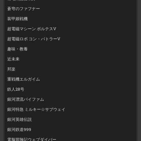
蒼穹のファフナー
装甲娘戦機
超電磁マシーン ボルテスV
超電磁ロボ コン・バトラーV
趣味・教養
近未来
邦楽
重戦機エルガイム
鉄人28号
銀河漂流バイファム
銀河特急 ミルキー☆サブウェイ
銀河英雄伝説
銀河鉄道999
電脳冒険記ウェブダイバー