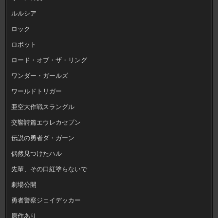
ルルシア
ロック
ロボット
ロード・オブ・ザ・リング
ワンダー・ガールズ
ワールドトリガー
亜空大作戦スラングル
交響詩篇エウレカセブン
伝説の勇者ダ・ガーン
偶然見つけたハル
先輩、その口紅塗らないで
劇場公開
勇者警察ジェイデッカー
原作あり