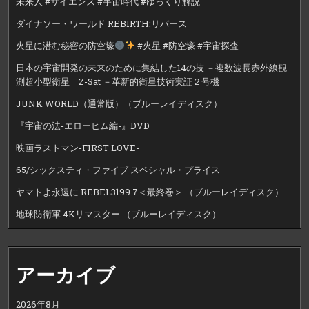
未来人 #サイエンス #宇宙時代 #ゆっくり解説
ダイナソー・ワールド REBIRTH:リバース
火星に潜む秘密の防空壕
#火星 #防空壕 #宇宙探査
日本の宇宙開発の未来のために集結した14の技 －複数波長赤外線観
測超小型衛星 Z-Sat －革新的衛星技術実証２号機
JUNK WORLD（通常版）（ブルーレイディスク）
『宇宙の法-エローヒム編-』DVD
映画ラストマン-FIRST LOVE-
65/シックスティ・ファイブ スペシャル・プライス
ヤマトよ永遠に REBEL3199 7＜最終巻＞ （ブルーレイディスク）
地球防衛軍 4Kリマスター （ブルーレイディスク）
アーカイブ
2026年8月