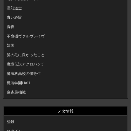
霊幻道士
青い経験
青春
革命機ヴァルヴレイヴ
韓国
髪の毛に良かったこと
魔境伝説アクロバンチ
魔法科高校の優等生
魔装学園H×H
麻雀最強戦
メタ情報
登録