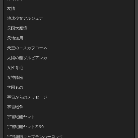
友情
地球少女アルジュナ
天国大魔境
天地無用！
天空のエスカフローネ
太陽の船ソルビアンカ
女性育毛
女神降臨
学園もの
宇宙からのメッセージ
宇宙戦争
宇宙戦艦ヤマト
宇宙戦艦ヤマト2199
宇宙海賊キャプテンハーロック