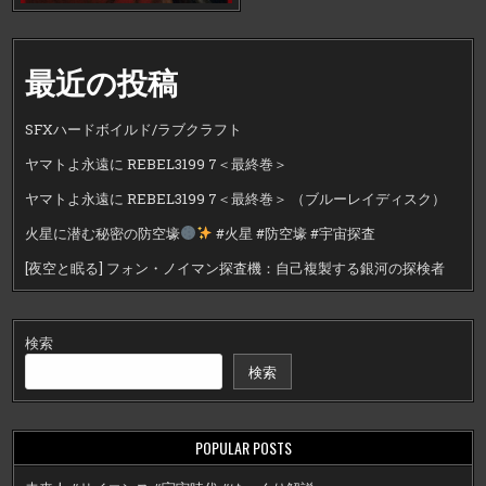
最近の投稿
SFXハードボイルド/ラブクラフト
ヤマトよ永遠に REBEL3199 7＜最終巻＞
ヤマトよ永遠に REBEL3199 7＜最終巻＞ （ブルーレイディスク）
火星に潜む秘密の防空壕
#火星 #防空壕 #宇宙探査
[夜空と眠る] フォン・ノイマン探査機：自己複製する銀河の探検者
検索
検索
POPULAR POSTS