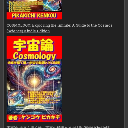
COSMOLOGY: Exploring the Infinite: A Guide to the Cosmos
(Science) Kindle Edition
宇宙論: 未来を描く鍵、宇宙の起源とその法則 (科学) Kindle版