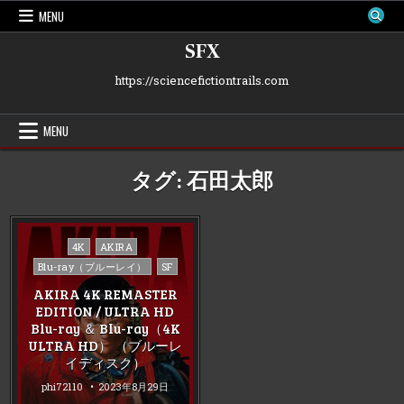
Skip
MENU
to
content
SFX
https://sciencefictiontrails.com
MENU
タグ:
石田太郎
Posted
4K
AKIRA
in
Blu-ray（ブルーレイ）
SF
AKIRA 4K REMASTER
EDITION / ULTRA HD
Blu-ray ＆ Blu-ray（4K
ULTRA HD） （ブルーレ
イディスク）
phi72110
2023年8月29日