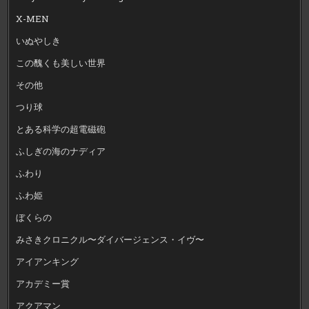
X-MEN
いぬやしき
この醜くも美しい世界
その他
つり球
とある科学の超電磁砲
ふしぎの海のナディア
ふわり
ふわ姫
ぼくらの
みさきクロニクル〜ダイバージェンス・イヴ〜
アイアンキング
アカデミー賞
アクアマン