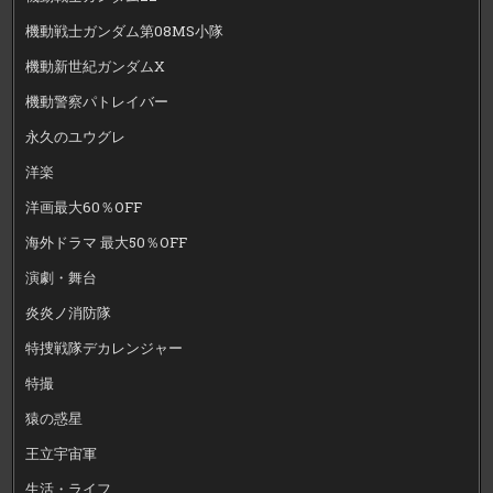
機動戦士ガンダム第08MS小隊
機動新世紀ガンダムX
機動警察パトレイバー
永久のユウグレ
洋楽
洋画最大60％OFF
海外ドラマ 最大50％OFF
演劇・舞台
炎炎ノ消防隊
特捜戦隊デカレンジャー
特撮
猿の惑星
王立宇宙軍
生活・ライフ