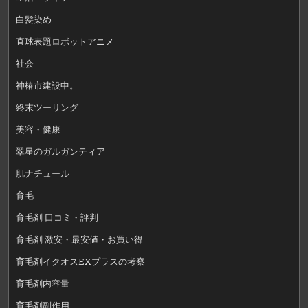
白髪染め
直球表題ロボットアニメ
社会
神椿市建設中。
終末ツーリング
美容・健康
翠星のガルガンティア
肌ナチュール
育毛
育毛剤 口コミ・評判
育毛剤 激安・最安値・お買い得
育毛剤イクオスEXプラスの考察
育毛剤内容量
育毛剤副作用