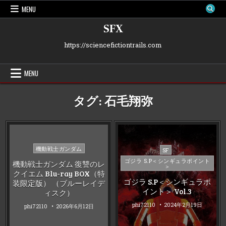
Skip
MENU
to
content
SFX
https://sciencefictiontrails.com
MENU
タグ:
石毛翔弥
Posted
機動戦士ガンダム
Posted
SF
in
in
ゴジラ S.P＜シンギュラポイント
機動戦士ガンダム 復讐のレ
＞
クイエム Blu-ray BOX（特
ゴジラ S.P＜シンギュラポ
装限定版） （ブルーレイデ
イント＞ Vol.3
ィスク）
phi72110
2024年2月19日
phi72110
2026年6月12日