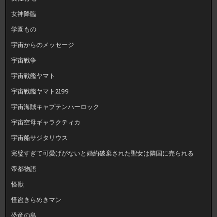
女神降臨
学園もの
宇宙からのメッセージ
宇宙戦争
宇宙戦艦ヤマト
宇宙戦艦ヤマト2199
宇宙海賊キャプテンハーロック
宇宙空母ギャラクティカ
宇宙船サジタリウス
完璧すぎて可愛げがないと婚約破棄された聖女は隣国に売られる
帝都物語
怪獣
怪盗きらめきマン
恐竜の島