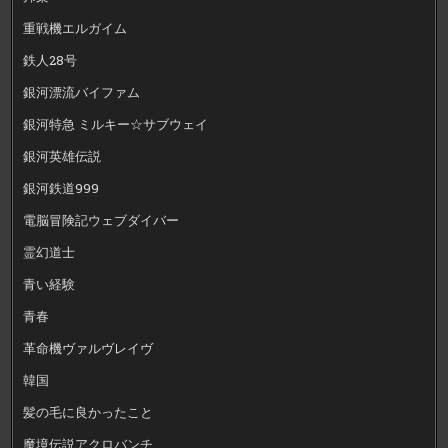
重戦機エルガイム
鉄人28号
銀河漂流バイファム
銀河特急 ミルキー☆サブウェイ
銀河英雄伝説
銀河鉄道999
電脳冒険記ウェブダイバー
霊幻道士
青い経験
青春
革命機ヴァルヴレイヴ
韓国
髪の毛に良かったこと
魔境伝説アクロバンチ