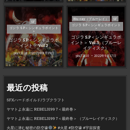
Posted
Blu-ray（ブルーレイ）
SF
Posted
SF
in
ゴジラ S.P＜シンギュラポイント
in
ゴジラ S.P＜シンギュラポイント
＞
＞
ゴジラ S.P＜シンギュラポ
ゴジラ S.P＜シンギュラポ
イント＞ Vol.3 （ブルーレ
イント＞ Vol.2
イディスク）
phi72110
2022年9月19日
phi72110
2022年9月17日
最近の投稿
SFXハードボイルド/ラブクラフト
ヤマトよ永遠に REBEL3199 7＜最終巻＞
ヤマトよ永遠に REBEL3199 7＜最終巻＞ （ブルーレイディスク）
火星に潜む秘密の防空壕
#火星 #防空壕 #宇宙探査