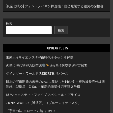
[夜空と眠る] フォン・ノイマン探査機：自己複製する銀河の探検者
検索
検索
POPULAR POSTS
未来人 #サイエンス #宇宙時代 #ゆっくり解説
火星に潜む秘密の防空壕
#火星 #防空壕 #宇宙探査
ダイナソー・ワールド REBIRTH:リバース
日本の宇宙開発の未来のために集結した14の技 －複数波長赤外線観
測超小型衛星 Z-Sat －革新的衛星技術実証２号機
65/シックスティ・ファイブ スペシャル・プライス
JUNK WORLD（通常版）（ブルーレイディスク）
『宇宙の法-エローヒム編-』DVD