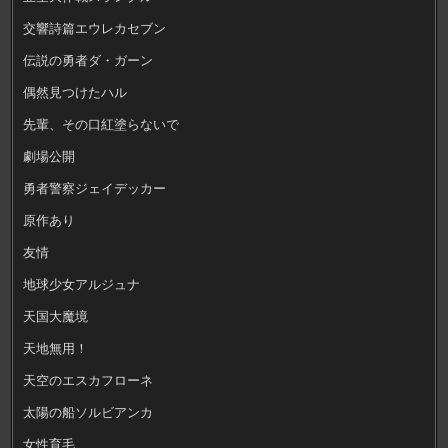
交響詩篇エウレカセブン
伝説の勇者ダ・ガーン
偶然見つけたハル
先輩、その口紅塗らないで
劇場公開
勇者警察ジェイデッカー
原作あり
友情
地球少女アルジュナ
天国大魔境
天地無用！
天空のエスカフローネ
太陽の船ソルビアンカ
女性育毛